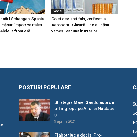
ei
Social
 spațiul Schengen: Spania
Colet declarat fals, verificat la
măsuri împotriva Italiei
Aeroportul Chișinău: ce au găsit
lele la frontieră
vameșii ascuns în interior
POSTURI POPULARE
C
Strategia Maiei Sandu este de
Su
a-l îngropa pe Andrei Năstase
So
și...
9 aprilie 2021
Po
ce
Ex
Plahotniuc a decis: Pro-