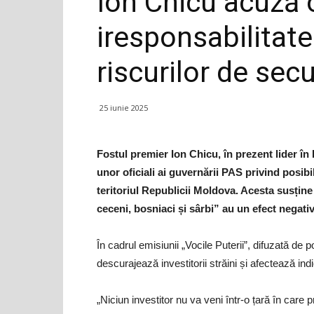
Ion Chicu acuză o
iresponsabilitat
riscurilor de secu
25 iunie 2025
Fostul premier Ion Chicu, în prezent lider în B
unor oficiali ai guvernării PAS privind posibi
teritoriul Republicii Moldova. Acesta susține 
ceceni, bosniaci și sârbi” au un efect negativ
În cadrul emisiunii „Vocile Puterii”, difuzată de
descurajează investitorii străini și afectează in
„Niciun investitor nu va veni într-o țară în care