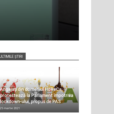
ULTIMILE ȘTIRI
Angajați din domeniul HoReCa,
protestează la Parlament împotriva
lockdown-ului, propus de PAS
25 martie 2021