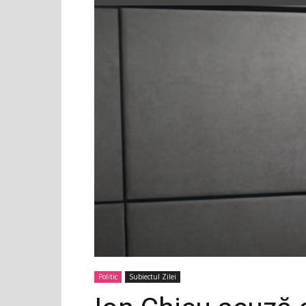
Politic
Subiectul Zilei