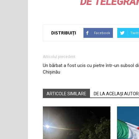
DE
TELEGRA
DISTRIBUIȚI
Facebook
Twitt
Articolul precedent
Un bărbat a fost ucis cu pietre într-un subsol d
Chișinău
ARTICOLE SIMILARE
DE LA ACELAȘI AUTOR