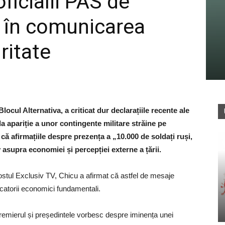
ficialii PAS de
e în comunicarea
ritate
locul Alternativa, a criticat dur declarațiile recente ale
la apariție a unor contingente militare străine pe
că afirmațiile despre prezența a „10.000 de soldați ruși,
 asupra economiei și percepției externe a țării.
 postul Exclusiv TV, Chicu a afirmat că astfel de mesaje
dicatorii economici fundamentali.
 premierul și președintele vorbesc despre iminența unei