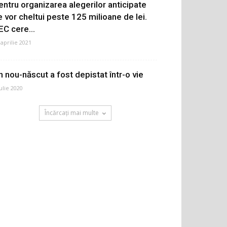
entru organizarea alegerilor anticipate
e vor cheltui peste 125 milioane de lei.
EC cere...
 aprilie 2021
n nou-născut a fost depistat într-o vie
iulie 2020
Încărcați mai multe