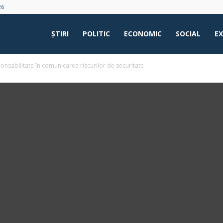
26
ŞTIRI
POLITIC
ECONOMIC
SOCIAL
E
ponsabilitate în comunicarea riscurilor de securitate