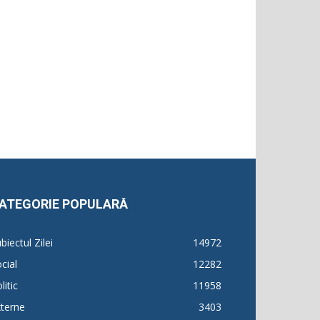
ATEGORIE POPULARĂ
biectul Zilei
14972
cial
12282
litic
11958
terne
3403