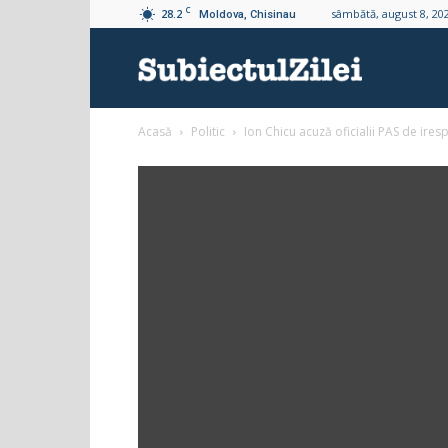
C
28.2
sâmbătă, august 8, 20
Moldova, Chisinau
Subiectul
Acasă
Politic
Ion Chicu acuză oficialii PAS de ires
Zilei