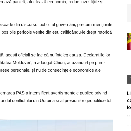
nerează panică, afectează economia, reduc investițiile și
episoade din discursul public al guvernării, precum mențiunile
osibile pericole venite din est, calificându-le drept retorică
acești oficiali se fac că nu înțeleg cauza. Declarațiile lor
bilitatea Moldovei”, a adăugat Chicu, acuzându-l pe prim-
terese personale, și nu de consecințele economice ale
uvernarea PAS a intensificat avertismentele publice privind
L
c
ondul conflictului din Ucraina și al presiunilor geopolitice tot
I
28