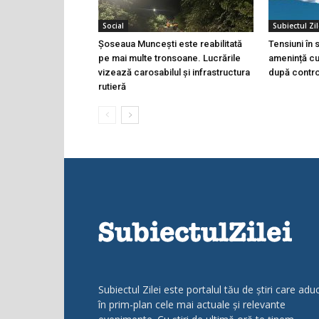
Social
Subiectul Zil
Șoseaua Muncești este reabilitată
Tensiuni în
pe mai multe tronsoane. Lucrările
amenință cu 
vizează carosabilul și infrastructura
după controa
rutieră
Subiectul Zilei este portalul tău de știri care adu
în prim-plan cele mai actuale și relevante