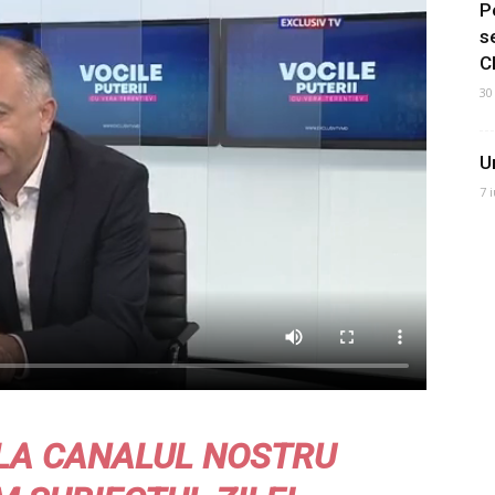
P
s
C
30
U
7 
LA CANALUL NOSTRU