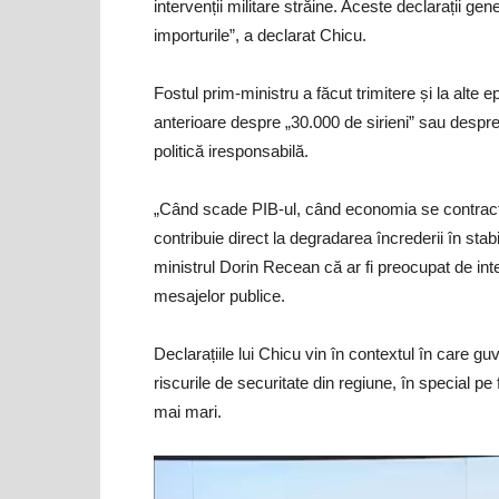
intervenții militare străine. Aceste declarații ge
importurile”, a declarat Chicu.
Fostul prim-ministru a făcut trimitere și la alte 
anterioare despre „30.000 de sirieni” sau despre p
politică iresponsabilă.
„Când scade PIB-ul, când economia se contractă, 
contribuie direct la degradarea încrederii în sta
ministrul Dorin Recean că ar fi preocupat de in
mesajelor publice.
Declarațiile lui Chicu vin în contextul în care g
riscurile de securitate din regiune, în special pe f
mai mari.