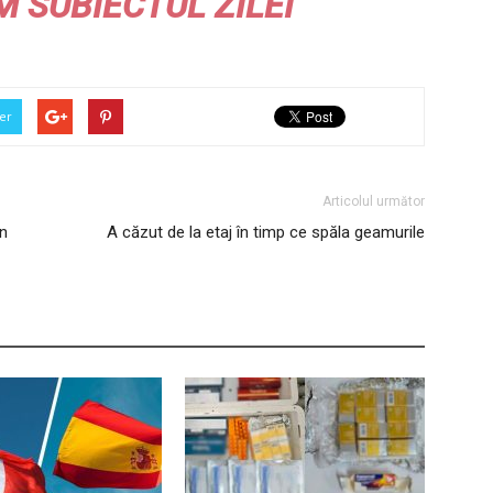
M
SUBIECTUL ZILEI
er
Articolul următor
in
A căzut de la etaj în timp ce spăla geamurile