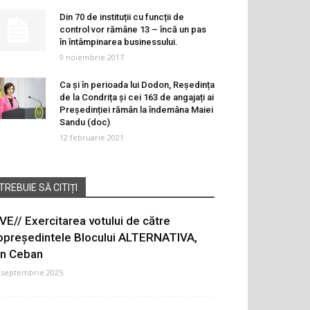
Din 70 de instituții cu funcții de
control vor rămâne 13 – încă un pas
în întâmpinarea businessului.
9 noiembrie 2017
Ca și în perioada lui Dodon, Reședința
de la Condrița și cei 163 de angajați ai
Președinției rămân la îndemâna Maiei
Sandu (doc)
12 februarie 2021
TREBUIE SĂ CITIȚI
IVE// Exercitarea votului de către
opreședintele Blocului ALTERNATIVA,
on Ceban
 septembrie 2025