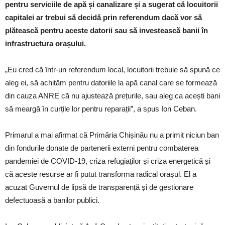
pentru serviciile de apă și canalizare și a sugerat că locuitorii
capitalei ar trebui să decidă prin referendum dacă vor să
plătească pentru aceste datorii sau să investească banii în
infrastructura orașului.
„Eu cred că într-un referendum local, locuitorii trebuie să spună ce
aleg ei, să achităm pentru datoriile la apă canal care se formează
din cauza ANRE că nu ajustează prețurile, sau aleg ca acești bani
să meargă în curțile lor pentru reparații”, a spus Ion Ceban.
Primarul a mai afirmat că Primăria Chișinău nu a primit niciun ban
din fondurile donate de partenerii externi pentru combaterea
pandemiei de COVID-19, criza refugiaților și criza energetică și
că aceste resurse ar fi putut transforma radical orașul. El a
acuzat Guvernul de lipsă de transparență și de gestionare
defectuoasă a banilor publici.