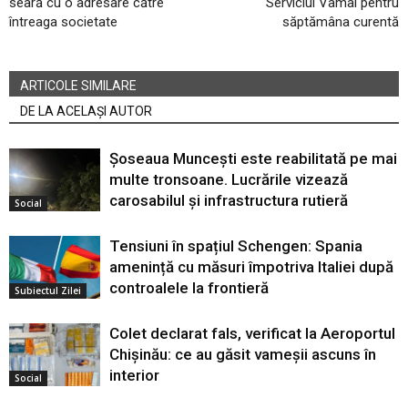
seară cu o adresare către
Serviciul Vamal pentru
întreaga societate
săptămâna curentă
ARTICOLE SIMILARE
DE LA ACELAȘI AUTOR
Șoseaua Muncești este reabilitată pe mai
multe tronsoane. Lucrările vizează
carosabilul și infrastructura rutieră
Social
Tensiuni în spațiul Schengen: Spania
amenință cu măsuri împotriva Italiei după
controalele la frontieră
Subiectul Zilei
Colet declarat fals, verificat la Aeroportul
Chișinău: ce au găsit vameșii ascuns în
interior
Social