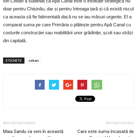
Ion Ceban a subliniat că Apă Canal este o instituție strategică nu
doar pentru Chișinău, dar și pentru întreaga țară și că există riscul
ca aceasta să fie falimentată dacă nu se iau măsuri urgente. El a
comparat suma pe care Primăria o plătește pentru Apă Canal cu
costurile construcției sau reabilitării unor grădinițe, școli sau străzi
din capitală.
ETICHETE
ceban
Articolul precedent
Articolul următor
Maia Sandu va veni în această
Care este suma încasată de