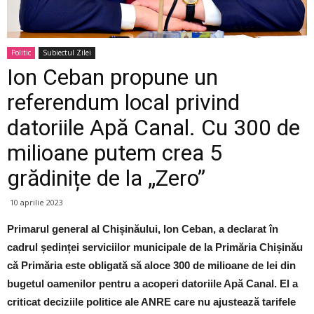
Politic
Subiectul Zilei
Ion Ceban propune un
referendum local privind
datoriile Apă Canal. Cu 300 de
milioane putem crea 5
grădinițe de la „Zero”
10 aprilie 2023
Primarul general al Chișinăului, Ion Ceban, a declarat în
cadrul ședinței serviciilor municipale de la Primăria Chișinău
că Primăria este obligată să aloce 300 de milioane de lei din
bugetul oamenilor pentru a acoperi datoriile Apă Canal. El a
criticat deciziile politice ale ANRE care nu ajustează tarifele