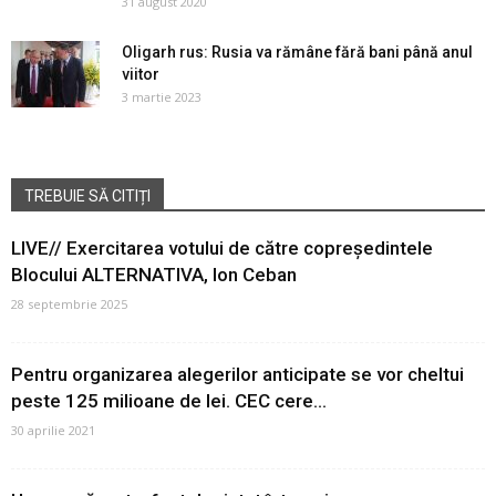
31 august 2020
Oligarh rus: Rusia va rămâne fără bani până anul
viitor
3 martie 2023
TREBUIE SĂ CITIȚI
LIVE// Exercitarea votului de către copreședintele
Blocului ALTERNATIVA, Ion Ceban
28 septembrie 2025
Pentru organizarea alegerilor anticipate se vor cheltui
peste 125 milioane de lei. CEC cere...
30 aprilie 2021