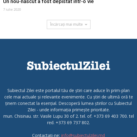
Un nou-născut a fost depistat într-o vie
7 iulie 2020
Încărcați mai multe
Subiectul Zilei este portalul tău de știri care aduce în prim-plan
cele mai actuale și relevante evenimente. Cu știri de ultimă oră te
ținem conectat la esențial. Descoperă lumea știrilor cu Subiectul
Zilei - unde informația primește prioritate.
mun. Chisinau. str. Vasile Lupu 30 of 2. tel. of. +373 69 403 700. tel
red. +373 69 737 802.
Contactați-ne:
info@subiectulzilei.md