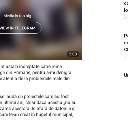
c
I
28
P
s
C
30
U
7 