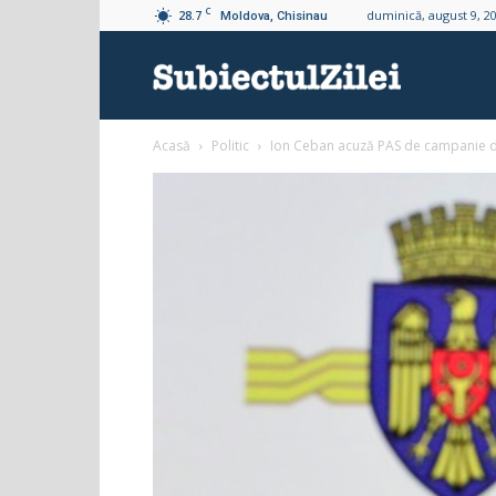
C
28.7
duminică, august 9, 2
Moldova, Chisinau
Subiectul
Acasă
Politic
Ion Ceban acuză PAS de campanie de 
Zilei