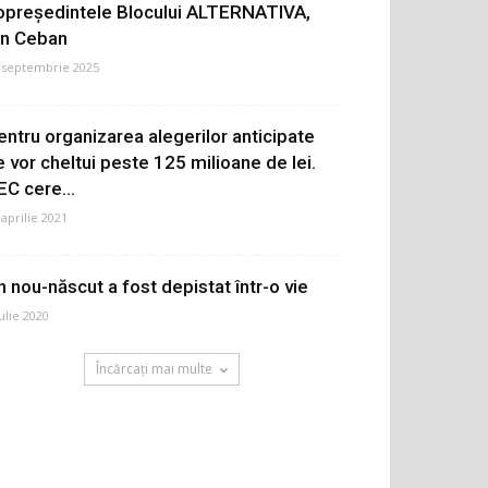
opreședintele Blocului ALTERNATIVA,
on Ceban
 septembrie 2025
entru organizarea alegerilor anticipate
e vor cheltui peste 125 milioane de lei.
EC cere...
 aprilie 2021
n nou-născut a fost depistat într-o vie
iulie 2020
Încărcați mai multe