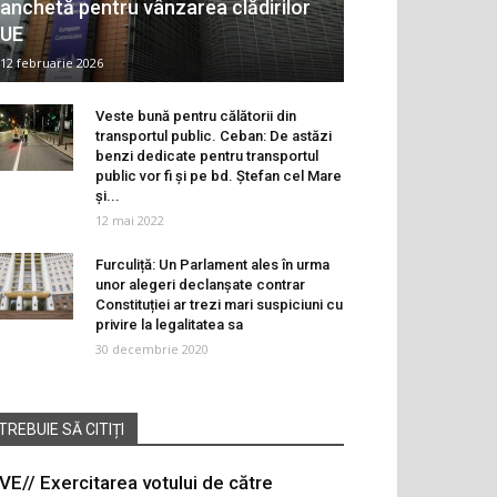
anchetă pentru vânzarea clădirilor
UE
12 februarie 2026
Veste bună pentru călătorii din
transportul public. Ceban: De astăzi
benzi dedicate pentru transportul
public vor fi și pe bd. Ștefan cel Mare
și...
12 mai 2022
Furculiță: Un Parlament ales în urma
unor alegeri declanșate contrar
Constituției ar trezi mari suspiciuni cu
privire la legalitatea sa
30 decembrie 2020
TREBUIE SĂ CITIȚI
IVE// Exercitarea votului de către