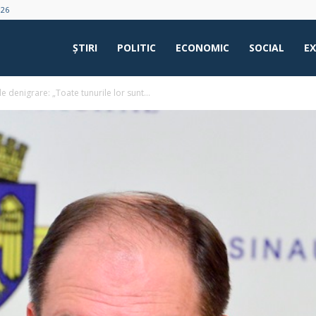
026
ŞTIRI
POLITIC
ECONOMIC
SOCIAL
E
denigrare: „Toate tunurile lor sunt...