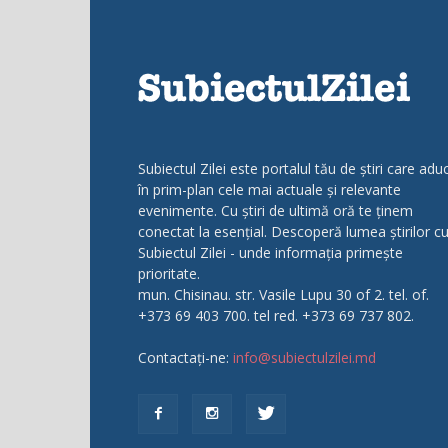
Subiectul Zilei este portalul tău de știri care adu
în prim-plan cele mai actuale și relevante
evenimente. Cu știri de ultimă oră te ținem
conectat la esențial. Descoperă lumea știrilor c
Subiectul Zilei - unde informația primește
prioritate.
mun. Chisinau. str. Vasile Lupu 30 of 2. tel. of.
+373 69 403 700. tel red. +373 69 737 802.
Contactați-ne:
info@subiectulzilei.md