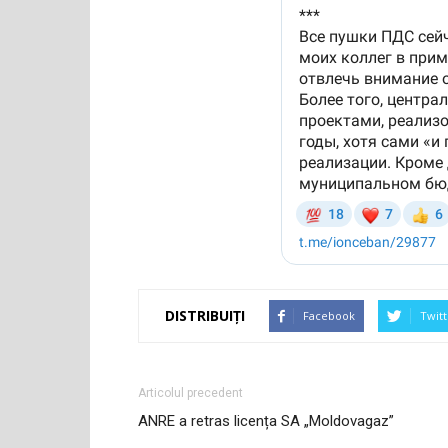
DISTRIBUIȚI
Facebook
Twitt
Articolul precedent
ANRE a retras licența SA „Moldovagaz”