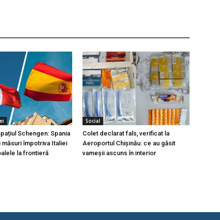
ei
Social
 spațiul Schengen: Spania
Colet declarat fals, verificat la
măsuri împotriva Italiei
Aeroportul Chișinău: ce au găsit
lele la frontieră
vameșii ascuns în interior