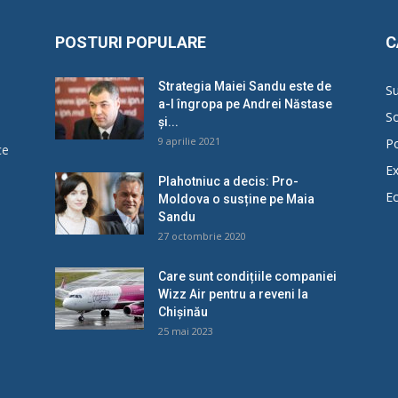
POSTURI POPULARE
C
Strategia Maiei Sandu este de
Su
a-l îngropa pe Andrei Năstase
So
și...
9 aprilie 2021
Po
ce
Ex
Plahotniuc a decis: Pro-
E
Moldova o susține pe Maia
u
Sandu
27 octombrie 2020
Care sunt condițiile companiei
Wizz Air pentru a reveni la
Chișinău
25 mai 2023