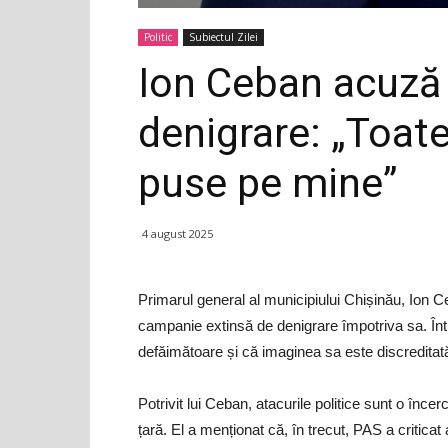
Politic
Subiectul Zilei
Ion Ceban acuză
denigrare: „Toate
puse pe mine”
4 august 2025
Primarul general al municipiului Chișinău, Ion C
campanie extinsă de denigrare împotriva sa. Înt
defăimătoare și că imaginea sa este discredita
Potrivit lui Ceban, atacurile politice sunt o înce
țară. El a menționat că, în trecut, PAS a criticat