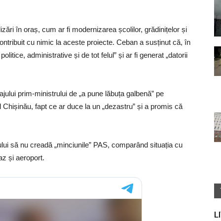
ri în oraș, cum ar fi modernizarea școlilor, grădinițelor și
 contribuit cu nimic la aceste proiecte. Ceban a susținut că, în
litice, administrative și de tot felul” și ar fi generat „datorii
lui prim-ministrului de „a pune lăbuța galbenă” pe
l Chișinău, fapt ce ar duce la un „dezastru” și a promis că
năului să nu creadă „minciunile” PAS, comparând situația cu
az și aeroport.
L