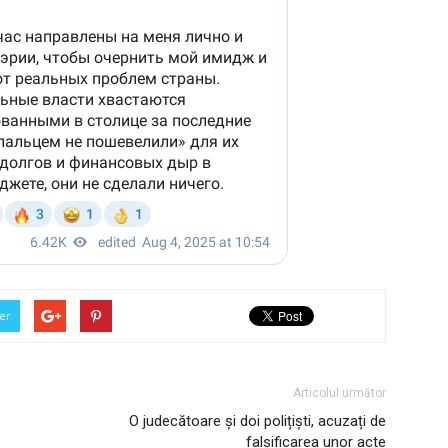
er
Articolul următor
O judecătoare și doi polițiști, acuzați de
falsificarea unor acte