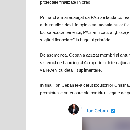
proiectele finalizate în oraș.
Primarul a mai adăugat că PAS se laudă cu realiză
a drumurilor, deși, în opinia sa, aceștia nu ar fi
loc să aducă beneficii, PAS ar fi cauzat „blocaje po
și găuri financiare” la bugetul primăriei.
De asemenea, Ceban a acuzat membri ai anturaju
sistemul de handling al Aeroportului Internaționa
va reveni cu detalii suplimentare.
În final, Ion Ceban le-a cerut locuitorilor Chiși
promisiunile anterioare ale partidului legate de g