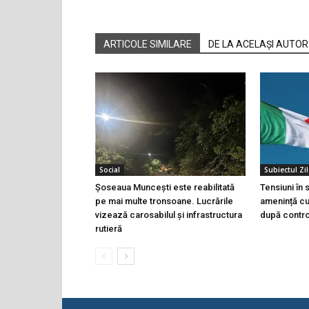
ARTICOLE SIMILARE
DE LA ACELAȘI AUTOR
Social
Subiectul Zil
Șoseaua Muncești este reabilitată
Tensiuni în
pe mai multe tronsoane. Lucrările
amenință cu 
vizează carosabilul și infrastructura
după controa
rutieră