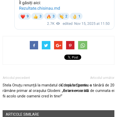
Articolul precedent
Articolul următor
Stela Onuțu renunță la mandatul de deputat pentru a
Crimă în Spania: o tânără de 20
rămâne primar al orașului Glodeni: „Este nevoie să
de ani omorâtă de cumnata ei
fii acolo unde oamenii cred în tine!”
ARTICOLE SIMILARE