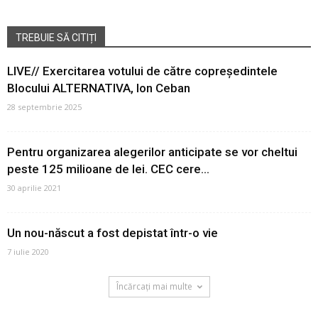
TREBUIE SĂ CITIȚI
LIVE// Exercitarea votului de către copreședintele
Blocului ALTERNATIVA, Ion Ceban
28 septembrie 2025
Pentru organizarea alegerilor anticipate se vor cheltui
peste 125 milioane de lei. CEC cere...
30 aprilie 2021
Un nou-născut a fost depistat într-o vie
7 iulie 2020
Încărcați mai multe