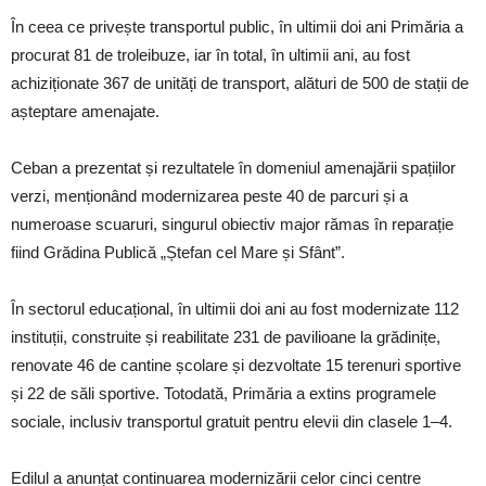
În ceea ce privește transportul public, în ultimii doi ani Primăria a
procurat 81 de troleibuze, iar în total, în ultimii ani, au fost
achiziționate 367 de unități de transport, alături de 500 de stații de
așteptare amenajate.
Ceban a prezentat și rezultatele în domeniul amenajării spațiilor
verzi, menționând modernizarea peste 40 de parcuri și a
numeroase scuaruri, singurul obiectiv major rămas în reparație
fiind Grădina Publică „Ștefan cel Mare și Sfânt”.
În sectorul educațional, în ultimii doi ani au fost modernizate 112
instituții, construite și reabilitate 231 de pavilioane la grădinițe,
renovate 46 de cantine școlare și dezvoltate 15 terenuri sportive
și 22 de săli sportive. Totodată, Primăria a extins programele
sociale, inclusiv transportul gratuit pentru elevii din clasele 1–4.
Edilul a anunțat continuarea modernizării celor cinci centre