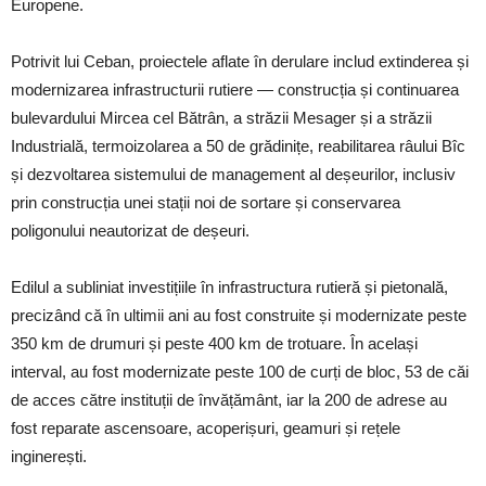
Europene.
Potrivit lui Ceban, proiectele aflate în derulare includ extinderea și
modernizarea infrastructurii rutiere — construcția și continuarea
bulevardului Mircea cel Bătrân, a străzii Mesager și a străzii
Industrială, termoizolarea a 50 de grădinițe, reabilitarea râului Bîc
și dezvoltarea sistemului de management al deșeurilor, inclusiv
prin construcția unei stații noi de sortare și conservarea
poligonului neautorizat de deșeuri.
Edilul a subliniat investițiile în infrastructura rutieră și pietonală,
precizând că în ultimii ani au fost construite și modernizate peste
350 km de drumuri și peste 400 km de trotuare. În același
interval, au fost modernizate peste 100 de curți de bloc, 53 de căi
de acces către instituții de învățământ, iar la 200 de adrese au
fost reparate ascensoare, acoperișuri, geamuri și rețele
inginerești.