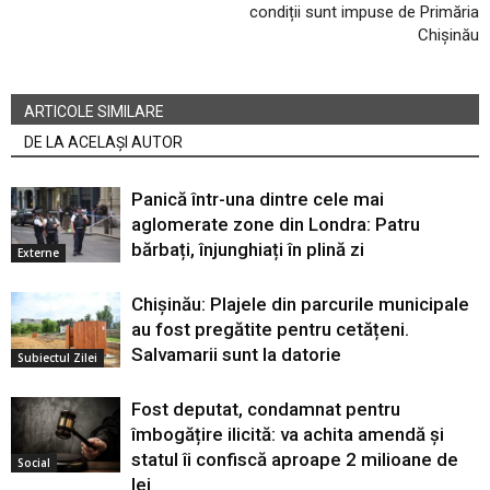
condiții sunt impuse de Primăria
Chișinău
ARTICOLE SIMILARE
DE LA ACELAȘI AUTOR
Panică într-una dintre cele mai
aglomerate zone din Londra: Patru
bărbați, înjunghiați în plină zi
Externe
Chișinău: Plajele din parcurile municipale
au fost pregătite pentru cetățeni.
Salvamarii sunt la datorie
Subiectul Zilei
Fost deputat, condamnat pentru
îmbogățire ilicită: va achita amendă și
statul îi confiscă aproape 2 milioane de
Social
lei