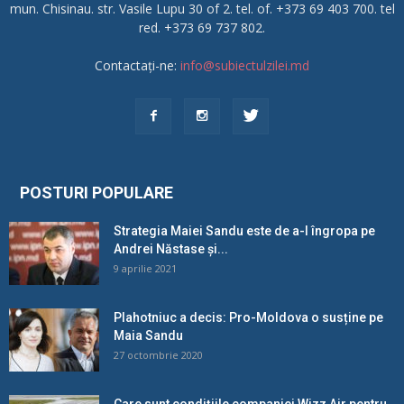
mun. Chisinau. str. Vasile Lupu 30 of 2. tel. of. +373 69 403 700. tel
red. +373 69 737 802.
Contactați-ne:
info@subiectulzilei.md
POSTURI POPULARE
Strategia Maiei Sandu este de a-l îngropa pe
Andrei Năstase și...
9 aprilie 2021
Plahotniuc a decis: Pro-Moldova o susține pe
Maia Sandu
27 octombrie 2020