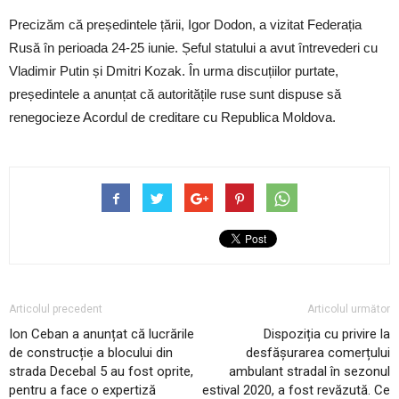
Precizăm că președintele țării, Igor Dodon, a vizitat Federația
Rusă în perioada 24-25 iunie. Șeful statului a avut întrevederi cu
Vladimir Putin și Dmitri Kozak. În urma discuțiilor purtate,
președintele a anunțat că autoritățile ruse sunt dispuse să
renegocieze Acordul de creditare cu Republica Moldova.
Articolul precedent
Articolul următor
Ion Ceban a anunțat că lucrările
Dispoziția cu privire la
de construcție a blocului din
desfășurarea comerțului
strada Decebal 5 au fost oprite,
ambulant stradal în sezonul
pentru a face o expertiză
estival 2020, a fost revăzută. Ce