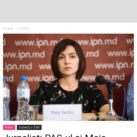
Acasă
Politic
Politic
Subiectul Zilei