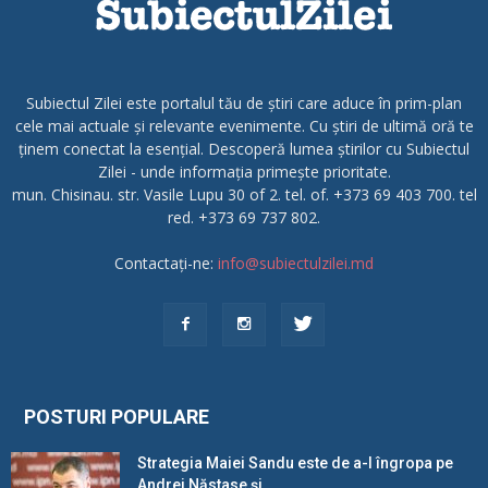
Subiectul Zilei este portalul tău de știri care aduce în prim-plan
cele mai actuale și relevante evenimente. Cu știri de ultimă oră te
ținem conectat la esențial. Descoperă lumea știrilor cu Subiectul
Zilei - unde informația primește prioritate.
mun. Chisinau. str. Vasile Lupu 30 of 2. tel. of. +373 69 403 700. tel
red. +373 69 737 802.
Contactați-ne:
info@subiectulzilei.md
POSTURI POPULARE
Strategia Maiei Sandu este de a-l îngropa pe
Andrei Năstase și...