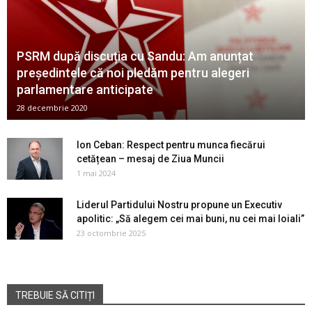
PSRM după discuția cu Sandu: Am anunțat
președintele că noi pledăm pentru alegeri
parlamentare anticipate
28 decembrie 2020
Ion Ceban: Respect pentru munca fiecărui
cetățean – mesaj de Ziua Muncii
1 mai 2024
Liderul Partidului Nostru propune un Executiv
apolitic: „Să alegem cei mai buni, nu cei mai loiali”
23 octombrie 2025
TREBUIE SĂ CITIȚI