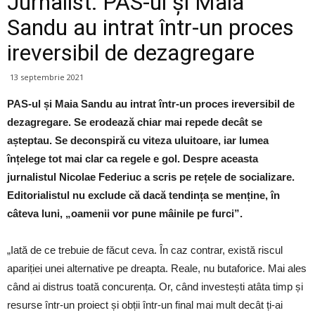
Jurnalist: PAS-ul și Maia
Sandu au intrat într-un proces
ireversibil de dezagregare
13 septembrie 2021
PAS-ul și Maia Sandu au intrat într-un proces ireversibil de
dezagregare. Se erodează chiar mai repede decât se
așteptau. Se deconspiră cu viteza uluitoare, iar lumea
înțelege tot mai clar ca regele e gol. Despre aceasta
jurnalistul Nicolae Federiuc a scris pe rețele de socializare.
Editorialistul nu exclude că dacă tendința se menține, în
câteva luni, „oamenii vor pune mâinile pe furci”.
„Iată de ce trebuie de făcut ceva. În caz contrar, există riscul
apariției unei alternative pe dreapta. Reale, nu butaforice. Mai ales
când ai distrus toată concurența. Or, când investești atâta timp și
resurse într-un proiect și obții într-un final mai mult decât ți-ai