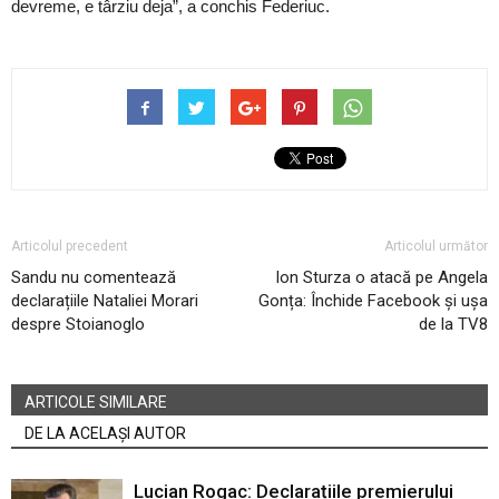
devreme, e târziu deja”, a conchis Federiuc.
Articolul precedent
Articolul următor
Sandu nu comentează
Ion Sturza o atacă pe Angela
declarațiile Nataliei Morari
Gonța: Închide Facebook și ușa
despre Stoianoglo
de la TV8
ARTICOLE SIMILARE
DE LA ACELAȘI AUTOR
Lucian Rogac: Declarațiile premierului