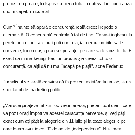
propus, nu prea ești dispus să pierzi totul în câteva luni, din cauza
unor incapabili incurabili.
Cum? Înainte să apară o concurență reală creezi repede o
alternativă. O concurență controlată tot de tine. Ca sa-i înghesui la
perete pe cei pe care nu-i poți controla, iar nemulțumirile sa le
convertești în noi așteptări si speranțe, pe care sa le vinzi tot tu. E
exact ca în marketing. Faci un produs și-i creezi tot tu o
concurență, ca alții să nu mai încapă pe piață”, scrie Federiuc.
Jurnalistul se arată convins că în prezent asistăm la un joc, la un
spectacol de marketing politic.
„Mai scărpinați-vă într-un loc vreun an-doi, prieteni politicieni, care
va poziționați împotriva acestei caracatițe perverse, și veți păți
exact cum ați pățit la alegerile din 11 iulie și la toate alegerile pe
care le-am avut in cei 30 de ani de „independenta”. Nu-i prea