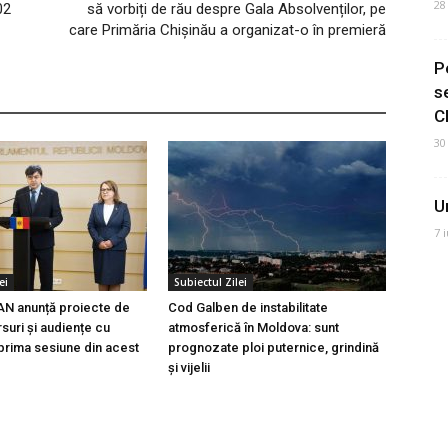
28
02
să vorbiți de rău despre Gala Absolvenților, pe
care Primăria Chișinău a organizat-o în premieră
P
s
C
30
U
7 
ei
Subiectul Zilei
AN anunță proiecte de
Cod Galben de instabilitate
suri și audiențe cu
atmosferică în Moldova: sunt
 prima sesiune din acest
prognozate ploi puternice, grindină
și vijelii