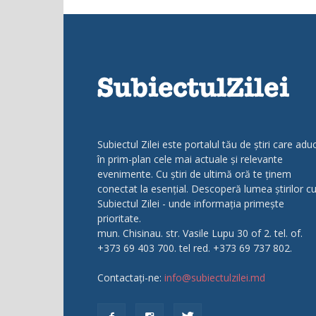
Subiectul Zilei este portalul tău de știri care adu
în prim-plan cele mai actuale și relevante
evenimente. Cu știri de ultimă oră te ținem
conectat la esențial. Descoperă lumea știrilor c
Subiectul Zilei - unde informația primește
prioritate.
mun. Chisinau. str. Vasile Lupu 30 of 2. tel. of.
+373 69 403 700. tel red. +373 69 737 802.
Contactați-ne:
info@subiectulzilei.md