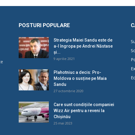
POSTURI POPULARE
C
Strategia Maiei Sandu este de
Su
a-l îngropa pe Andrei Năstase
So
și...
9 aprilie 2021
Po
ce
Ex
Plahotniuc a decis: Pro-
E
Moldova o susține pe Maia
u
Sandu
27 octombrie 2020
Care sunt condițiile companiei
Wizz Air pentru a reveni la
Chișinău
25 mai 2023