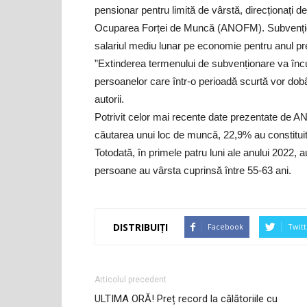
pensionar pentru limită de vârstă, direcționați de
Ocuparea Forței de Muncă (ANOFM). Subvențion
salariul mediu lunar pe economie pentru anul p
”Extinderea termenului de subvenționare va înc
persoanelor care într-o perioadă scurtă vor dobâ
autorii.
Potrivit celor mai recente date prezentate de A
căutarea unui loc de muncă, 22,9% au constitui
Totodată, în primele patru luni ale anului 2022, a
persoane au vârsta cuprinsă între 55-63 ani.
DISTRIBUIȚI
Facebook
Twitt
Articolul precedent
ULTIMA ORĂ! Preț record la călătoriile cu