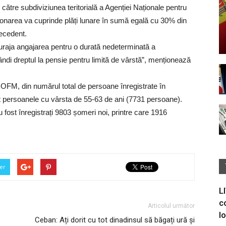
 către subdiviziunea teritorială a Agenției Naționale pentru
area va cuprinde plăți lunare în sumă egală cu 30% din
recedent.
uraja angajarea pentru o durată nedeterminată a
ndi dreptul la pensie pentru limită de vârstă”, menționează
NOFM, din numărul total de persoane înregistrate în
t persoanele cu vârsta de 55-63 de ani (7731 persoane).
u fost înregistrați 9803 șomeri noi, printre care 1916
er
L
c
Articolul următor
I
Ceban: Ați dorit cu tot dinadinsul să băgați ură și