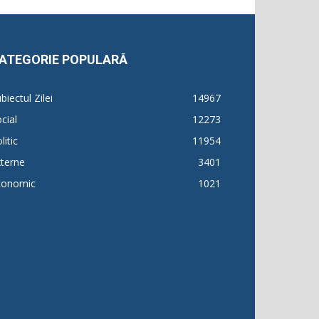
ATEGORIE POPULARĂ
biectul Zilei
14967
cial
12273
litic
11954
terne
3401
conomic
1021