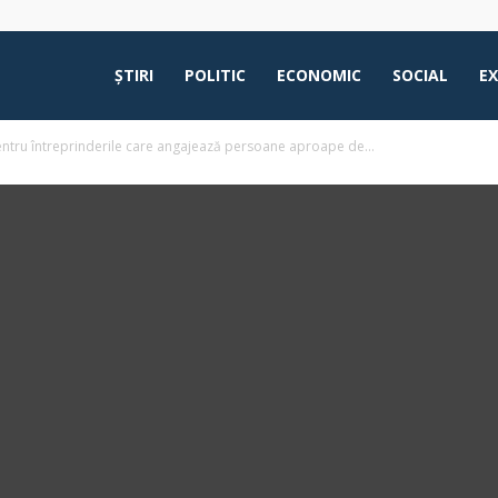
ŞTIRI
POLITIC
ECONOMIC
SOCIAL
E
i pentru întreprinderile care angajează persoane aproape de...