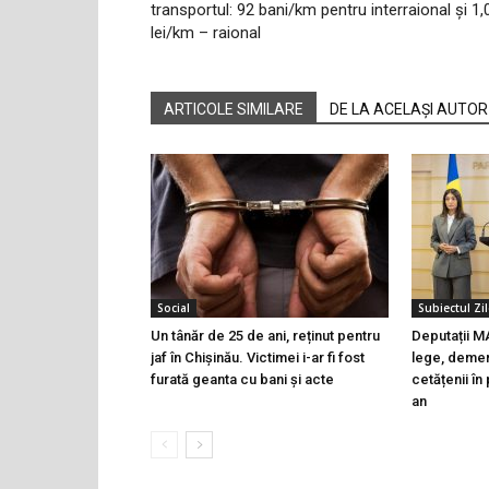
transportul: 92 bani/km pentru interraional și 1,
lei/km – raional
ARTICOLE SIMILARE
DE LA ACELAȘI AUTOR
Social
Subiectul Zil
Un tânăr de 25 de ani, reținut pentru
Deputații M
jaf în Chișinău. Victimei i-ar fi fost
lege, demer
furată geanta cu bani și acte
cetățenii în
an