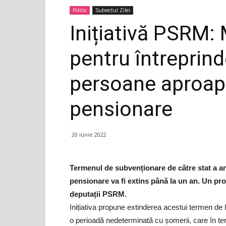
Politic
Subiectul Zilei
Inițiativă PSRM: 
pentru întreprind
persoane aproap
pensionare
20 iunie 2022
Termenul de subvenționare de către stat a a
pensionare va fi extins până la un an. Un pro
deputații PSRM.
Inițiativa propune extinderea acestui termen de 
o perioadă nedeterminată cu șomerii, care în te