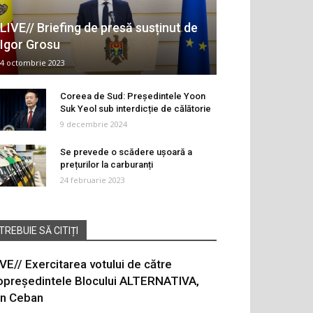
LIVE// Briefing de presă susținut de
Igor Grosu
4 octombrie 2023
Coreea de Sud: Președintele Yoon
Suk Yeol sub interdicție de călătorie
9 decembrie 2024
Se prevede o scădere ușoară a
prețurilor la carburanți
24 februarie 2023
TREBUIE SĂ CITIȚI
IVE// Exercitarea votului de către
opreședintele Blocului ALTERNATIVA,
on Ceban