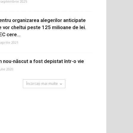
 septembrie 2025
entru organizarea alegerilor anticipate
e vor cheltui peste 125 milioane de lei.
EC cere...
 aprilie 2021
n nou-născut a fost depistat într-o vie
iulie 2020
Încărcați mai multe