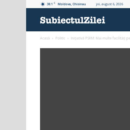
C
38.1
joi, august 6, 2026
Moldova, Chisinau
Subiectul
Acasă
Politic
Inițiativă PSRM: Mai multe facilităț
Zilei