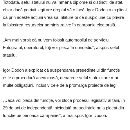
Totodată, șeful statului nu va înmâna diplome și distincții de stat,
chiar dacă potrivit legii are dreptul să o facă. Igor Dodon a explicat
că prin aceste acțiuni vrea să înlăture orice suspiciune cu privire
la folosirea resurselor administrative în campanie electorală.
„Am mai vorbit că nu vom folosit automobilul de serviciu.
Fotograful, operatorul, toți vor pleca în concediu”, a spus șeful
statului.
Igor Dodon a explicat că suspendarea președintelui din funcție
este o procedură anevoioasă, deoarece șeful statului are mai
multe obligațiuni, inclusiv cele de a promulga proiecte de legi.
„Dacă voi pleca din funcție, voi bloca procesul legislativ al țării, în
29 de ani de independență, niciodată președintele nu a plecat din
funcție pe perioada campaniei”, a mai spus Igor Dodon.