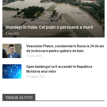
Inundații în Italia: Cel puțin o persoană a murit
3 mai 2023
Veaceslav Platon, condamnat în Rusia la 24 de ani
de închisoare pentru spălare de bani
25 iulie 2025
Open bankingul va fi accesibil în Republica
Moldova anul viitor
10 august 2023
TREBUIE SĂ CITIȚI