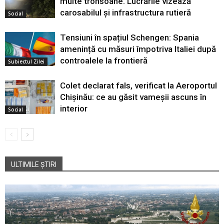
multe tronsoane. Lucrările vizează
carosabilul și infrastructura rutieră
Social
Tensiuni în spațiul Schengen: Spania
amenință cu măsuri împotriva Italiei după
controalele la frontieră
Subiectul Zilei
Colet declarat fals, verificat la Aeroportul
Chișinău: ce au găsit vameșii ascuns în
interior
Social
ULTIMILE ȘTIRI