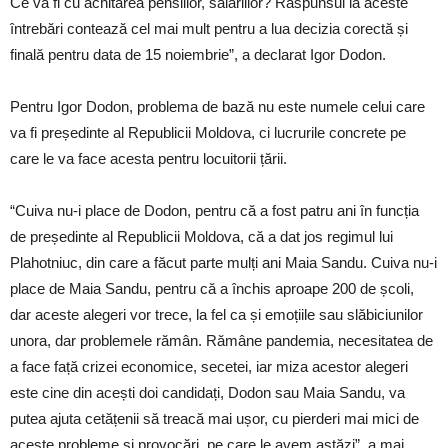
Ce va fi cu achitarea pensiilor, salariilor? Răspunsul la aceste
întrebări contează cel mai mult pentru a lua decizia corectă și
finală pentru data de 15 noiembrie”, a declarat Igor Dodon.
Pentru Igor Dodon, problema de bază nu este numele celui care
va fi președinte al Republicii Moldova, ci lucrurile concrete pe
care le va face acesta pentru locuitorii țării.
“Cuiva nu-i place de Dodon, pentru că a fost patru ani în funcția
de președinte al Republicii Moldova, că a dat jos regimul lui
Plahotniuc, din care a făcut parte mulți ani Maia Sandu. Cuiva nu-i
place de Maia Sandu, pentru că a închis aproape 200 de școli,
dar aceste alegeri vor trece, la fel ca și emoțiile sau slăbiciunilor
unora, dar problemele rămân. Rămâne pandemia, necesitatea de
a face față crizei economice, secetei, iar miza acestor alegeri
este cine din acești doi candidați, Dodon sau Maia Sandu, va
putea ajuta cetățenii să treacă mai ușor, cu pierderi mai mici de
aceste probleme și provocări, pe care le avem astăzi”, a mai