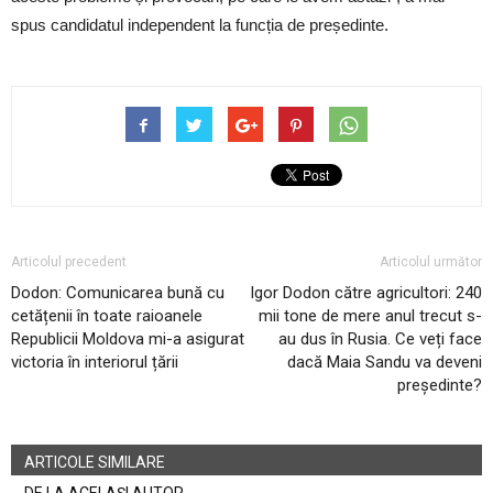
spus candidatul independent la funcția de președinte.
Articolul precedent
Articolul următor
Dodon: Comunicarea bună cu
Igor Dodon către agricultori: 240
cetățenii în toate raioanele
mii tone de mere anul trecut s-
Republicii Moldova mi-a asigurat
au dus în Rusia. Ce veți face
victoria în interiorul țării
dacă Maia Sandu va deveni
președinte?
ARTICOLE SIMILARE
DE LA ACELAȘI AUTOR