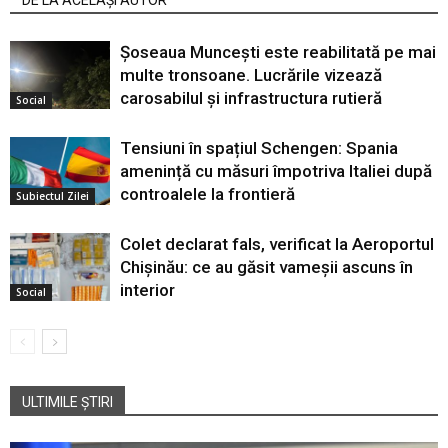
Șoseaua Muncești este reabilitată pe mai
multe tronsoane. Lucrările vizează
carosabilul și infrastructura rutieră
Social
Tensiuni în spațiul Schengen: Spania
amenință cu măsuri împotriva Italiei după
controalele la frontieră
Subiectul Zilei
Colet declarat fals, verificat la Aeroportul
Chișinău: ce au găsit vameșii ascuns în
interior
Social
ULTIMILE ȘTIRI