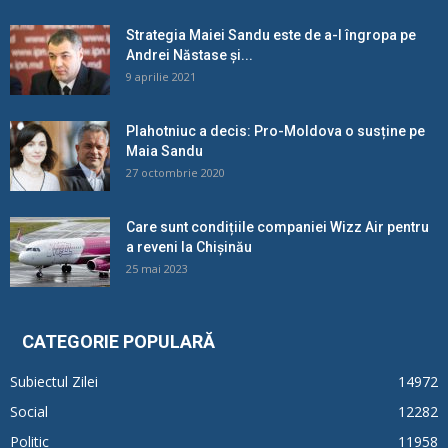
Strategia Maiei Sandu este de a-l îngropa pe
Andrei Năstase și...
9 aprilie 2021
Plahotniuc a decis: Pro-Moldova o susține pe
Maia Sandu
27 octombrie 2020
Care sunt condițiile companiei Wizz Air pentru
a reveni la Chișinău
25 mai 2023
CATEGORIE POPULARĂ
Subiectul Zilei
14972
Social
12282
Politic
11958