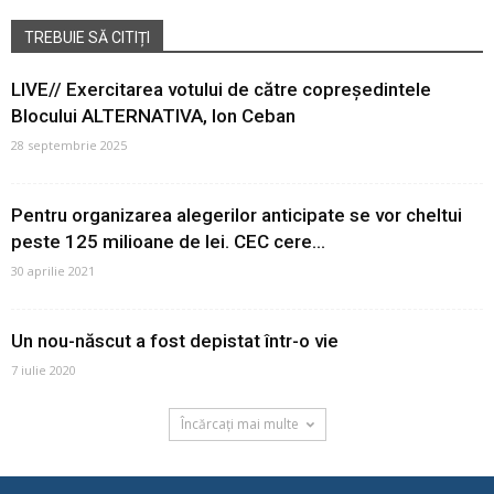
TREBUIE SĂ CITIȚI
LIVE// Exercitarea votului de către copreședintele
Blocului ALTERNATIVA, Ion Ceban
28 septembrie 2025
Pentru organizarea alegerilor anticipate se vor cheltui
peste 125 milioane de lei. CEC cere...
30 aprilie 2021
Un nou-născut a fost depistat într-o vie
7 iulie 2020
Încărcați mai multe