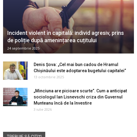
Incident violent în capitală: individ agresiv, prins
de poliție după amenințarea cuțitului
24 septembrie 2025
Denis Șova: „Cel mai bun cadou de Hramul
Chișinăului este adoptarea bugetului capitalei”
13 octombrie 2025
„Minciuna are picioare scurte”. Cum a anticipat
sociologul Ian Lisnevschi criza din Guvernul
Munteanu încă de la învestire
3 iulie 2026
TREBUIE SĂ CITIȚI