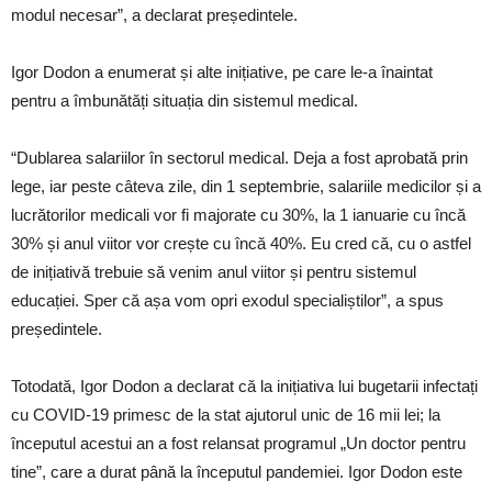
modul necesar”, a declarat președintele.
Igor Dodon a enumerat și alte inițiative, pe care le-a înaintat
pentru a îmbunătăți situația din sistemul medical.
“Dublarea salariilor în sectorul medical. Deja a fost aprobată prin
lege, iar peste câteva zile, din 1 septembrie, salariile medicilor și a
lucrătorilor medicali vor fi majorate cu 30%, la 1 ianuarie cu încă
30% și anul viitor vor crește cu încă 40%. Eu cred că, cu o astfel
de inițiativă trebuie să venim anul viitor și pentru sistemul
educației. Sper că așa vom opri exodul specialiștilor”, a spus
președintele.
Totodată, Igor Dodon a declarat că la inițiativa lui bugetarii infectați
cu COVID-19 primesc de la stat ajutorul unic de 16 mii lei; la
începutul acestui an a fost relansat programul „Un doctor pentru
tine”, care a durat până la începutul pandemiei. Igor Dodon este