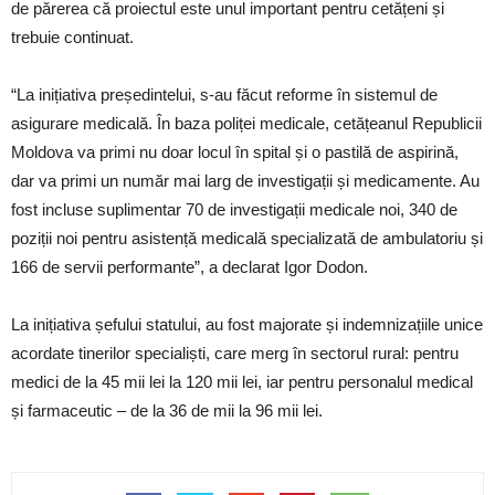
de părerea că proiectul este unul important pentru cetățeni și
trebuie continuat.
“La inițiativa președintelui, s-au făcut reforme în sistemul de
asigurare medicală. În baza poliței medicale, cetățeanul Republicii
Moldova va primi nu doar locul în spital și o pastilă de aspirină,
dar va primi un număr mai larg de investigații și medicamente. Au
fost incluse suplimentar 70 de investigații medicale noi, 340 de
poziții noi pentru asistență medicală specializată de ambulatoriu și
166 de servii performante”, a declarat Igor Dodon.
La inițiativa șefului statului, au fost majorate și indemnizațiile unice
acordate tinerilor specialiști, care merg în sectorul rural: pentru
medici de la 45 mii lei la 120 mii lei, iar pentru personalul medical
și farmaceutic – de la 36 de mii la 96 mii lei.