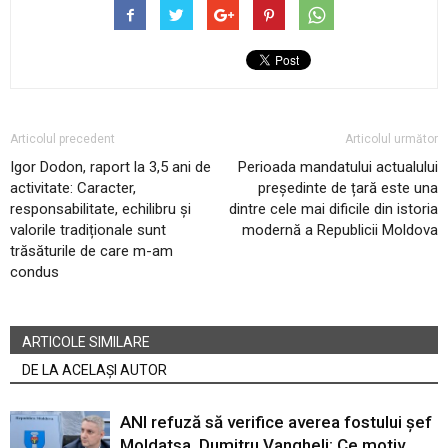
Articolul precedent
Articolul următor
Igor Dodon, raport la 3,5 ani de
Perioada mandatului actualului
activitate: Caracter,
președinte de țară este una
responsabilitate, echilibru și
dintre cele mai dificile din istoria
valorile tradiționale sunt
modernă a Republicii Moldova
trăsăturile de care m-am
condus
ARTICOLE SIMILARE
DE LA ACELAȘI AUTOR
ANI refuză să verifice averea fostului șef
Moldatsa, Dumitru Vangheli: Ce motiv