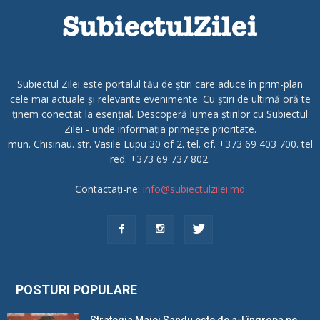
Subiectul Zilei este portalul tău de știri care aduce în prim-plan
cele mai actuale și relevante evenimente. Cu știri de ultimă oră te
ținem conectat la esențial. Descoperă lumea știrilor cu Subiectul
Zilei - unde informația primește prioritate.
mun. Chisinau. str. Vasile Lupu 30 of 2. tel. of. +373 69 403 700. tel
red. +373 69 737 802.
Contactați-ne:
info@subiectulzilei.md
POSTURI POPULARE
Strategia Maiei Sandu este de a-l îngropa pe