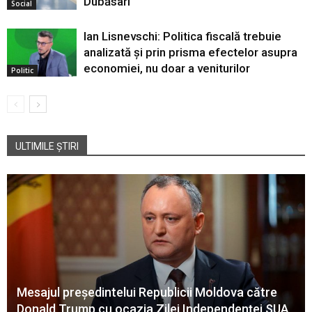
Dubăsari
Social
Ian Lisnevschi: Politica fiscală trebuie
analizată și prin prisma efectelor asupra
economiei, nu doar a veniturilor
Politic
ULTIMILE ȘTIRI
Mesajul președintelui Republicii Moldova către
Donald Trump cu ocazia Zilei Independenței SUA