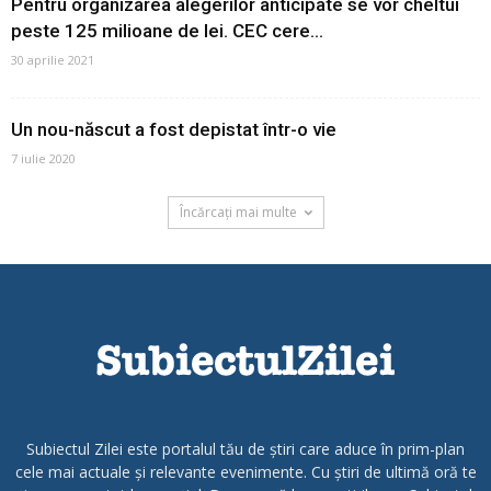
Pentru organizarea alegerilor anticipate se vor cheltui
peste 125 milioane de lei. CEC cere...
30 aprilie 2021
Un nou-născut a fost depistat într-o vie
7 iulie 2020
Încărcați mai multe
Subiectul Zilei este portalul tău de știri care aduce în prim-plan
cele mai actuale și relevante evenimente. Cu știri de ultimă oră te