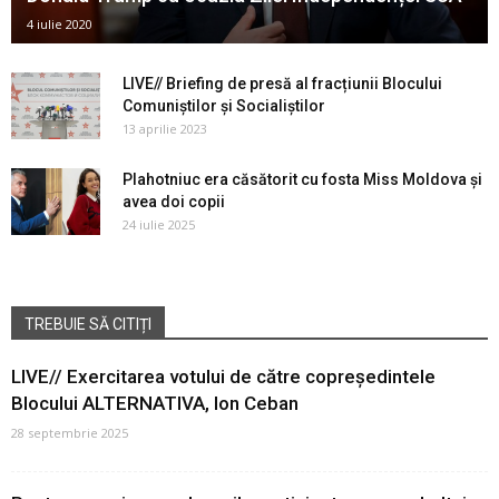
4 iulie 2020
LIVE// Briefing de presă al fracțiunii Blocului
Comuniștilor și Socialiștilor
13 aprilie 2023
Plahotniuc era căsătorit cu fosta Miss Moldova și
avea doi copii
24 iulie 2025
TREBUIE SĂ CITIȚI
LIVE// Exercitarea votului de către copreședintele
Blocului ALTERNATIVA, Ion Ceban
28 septembrie 2025