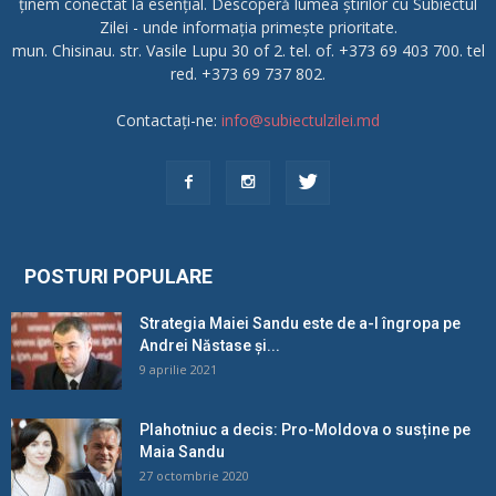
ținem conectat la esențial. Descoperă lumea știrilor cu Subiectul
Zilei - unde informația primește prioritate.
mun. Chisinau. str. Vasile Lupu 30 of 2. tel. of. +373 69 403 700. tel
red. +373 69 737 802.
Contactați-ne:
info@subiectulzilei.md
POSTURI POPULARE
Strategia Maiei Sandu este de a-l îngropa pe
Andrei Năstase și...
9 aprilie 2021
Plahotniuc a decis: Pro-Moldova o susține pe
Maia Sandu
27 octombrie 2020