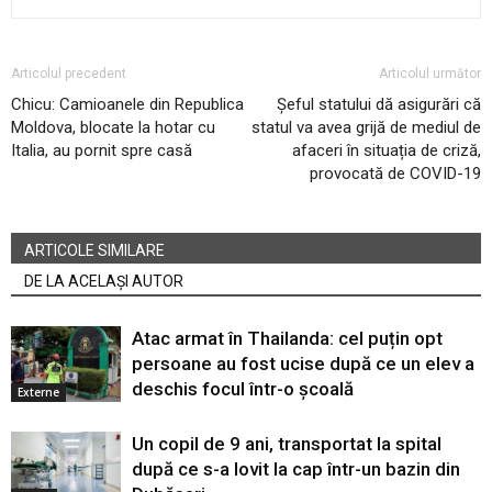
Articolul precedent
Articolul următor
Chicu: Camioanele din Republica
Șeful statului dă asigurări că
Moldova, blocate la hotar cu
statul va avea grijă de mediul de
Italia, au pornit spre casă
afaceri în situația de criză,
provocată de COVID-19
ARTICOLE SIMILARE
DE LA ACELAȘI AUTOR
Atac armat în Thailanda: cel puțin opt
persoane au fost ucise după ce un elev a
deschis focul într-o școală
Externe
Un copil de 9 ani, transportat la spital
după ce s-a lovit la cap într-un bazin din