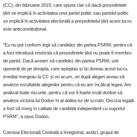
(CC), din februarie 2019, care spune clar că dacă președintele
țării se implică în activitatea unui partid politic sau partidul politic
se implică în activitatea electorală a președintelui țării acest lucru
este anticonstituțional.
”Eu nu pot conform legii să candidez din partea PSRM, pentru că
a fost introdusă restricția că președintele țării nu poate fi membru
de partid. Dacă aveam să candidez din partea PSRM, unii
oponenți de pe dreapta, care așteptau și își doreau acest lucru,
imediat mergeau la CC și ori acum, ori după alegeri aveau să
anuleze rezultatele alegerilor pentru că eu am încălcat legea. Am
analizat toate riscurile, pentru că vor fi foarte mulți doritori să
anuleze victoria lui Dodon în al doilea tur de scrutin. Decizia legală
a fost să merg în calitate de candidat independent cu suportul
PSRM”, a spus Dodon.
Comisia Electorală Centrală a înregistrat, astăzi, grupul de