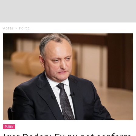
Acasă
Politic
Politic