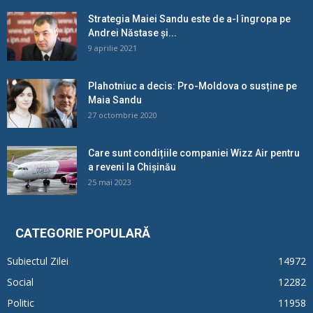
Strategia Maiei Sandu este de a-l îngropa pe
Andrei Năstase și...
9 aprilie 2021
Plahotniuc a decis: Pro-Moldova o susține pe
Maia Sandu
27 octombrie 2020
Care sunt condițiile companiei Wizz Air pentru
a reveni la Chișinău
25 mai 2023
CATEGORIE POPULARĂ
Subiectul Zilei
14972
Social
12282
Politic
11958