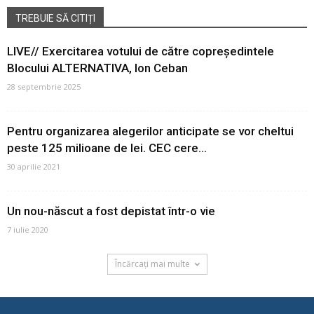
TREBUIE SĂ CITIȚI
LIVE// Exercitarea votului de către copreședintele
Blocului ALTERNATIVA, Ion Ceban
28 septembrie 2025
Pentru organizarea alegerilor anticipate se vor cheltui
peste 125 milioane de lei. CEC cere...
30 aprilie 2021
Un nou-născut a fost depistat într-o vie
7 iulie 2020
Încărcați mai multe