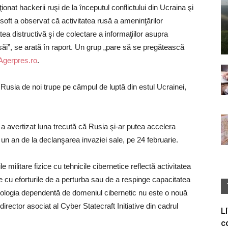
onat hackerii ruşi de la începutul conflictului din Ucraina şi
oft a observat că activitatea rusă a ameninţărilor
ea distructivă şi de colectare a informaţiilor asupra
r săi”, se arată în raport. Un grup „pare să se pregătească
Agerpres.ro
.
re Rusia de noi trupe pe câmpul de luptă din estul Ucrainei,
 a avertizat luna trecută că Rusia şi-ar putea accelera
ă un an de la declanşarea invaziei sale, pe 24 februarie.
 militare fizice cu tehnicile cibernetice reflectă activitatea
ce cu eforturile de a perturba sau de a respinge capacitatea
hnologia dependentă de domeniul cibernetic nu este o nouă
ector asociat al Cyber Statecraft Initiative din cadrul
L
c