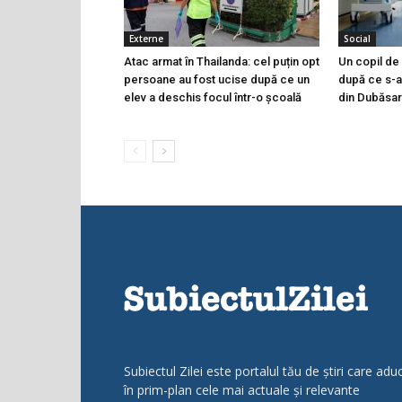
Externe
Social
Atac armat în Thailanda: cel puțin opt
Un copil de 9
persoane au fost ucise după ce un
după ce s-a 
elev a deschis focul într-o școală
din Dubăsar
Subiectul Zilei este portalul tău de știri care adu
în prim-plan cele mai actuale și relevante