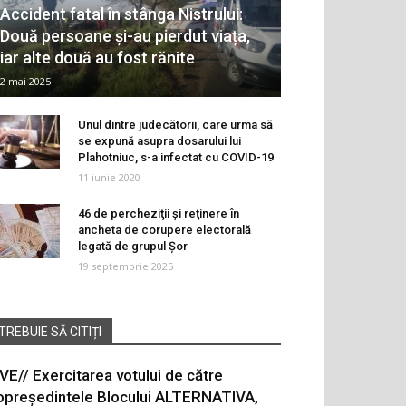
Accident fatal în stânga Nistrului:
Două persoane și-au pierdut viața,
iar alte două au fost rănite
2 mai 2025
Unul dintre judecătorii, care urma să
se expună asupra dosarului lui
Plahotniuc, s-a infectat cu COVID-19
11 iunie 2020
46 de percheziţii și reţinere în
ancheta de corupere electorală
legată de grupul Şor
19 septembrie 2025
TREBUIE SĂ CITIȚI
IVE// Exercitarea votului de către
opreședintele Blocului ALTERNATIVA,