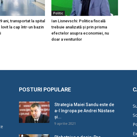
Politic
 ani, transportat la spital
Ian Lisnevschi: Politica fiscală
lovit la cap într-un bazin
trebuie analizată și prin prisma
i
efectelor asupra economiei, nu
doar a veniturilor
POSTURI POPULARE
C
Strategia Maiei Sandu este de
Su
a-l îngropa pe Andrei Năstase
So
și...
9 aprilie 2021
Po
ce
Ex