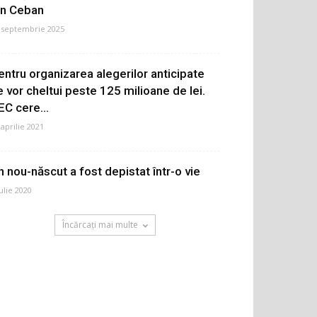
on Ceban
 septembrie 2025
entru organizarea alegerilor anticipate
e vor cheltui peste 125 milioane de lei.
EC cere...
 aprilie 2021
n nou-născut a fost depistat într-o vie
iulie 2020
Încărcați mai multe