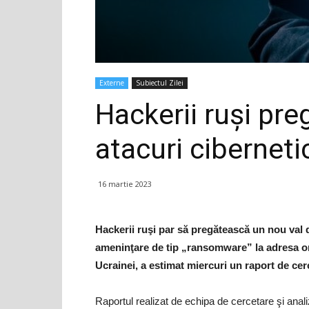
Externe
Subiectul Zilei
Hackerii ruşi pr
atacuri ciberneti
16 martie 2023
Hackerii ruşi par să pregătească un nou val d
ameninţare de tip „ransomware” la adresa org
Ucrainei, a estimat miercuri un raport de ce
Raportul realizat de echipa de cercetare şi anali