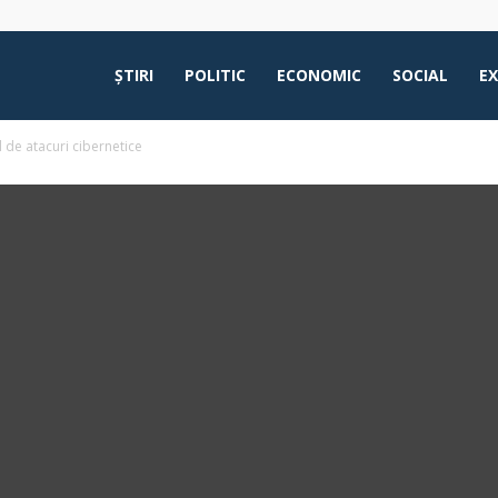
ŞTIRI
POLITIC
ECONOMIC
SOCIAL
E
 de atacuri cibernetice