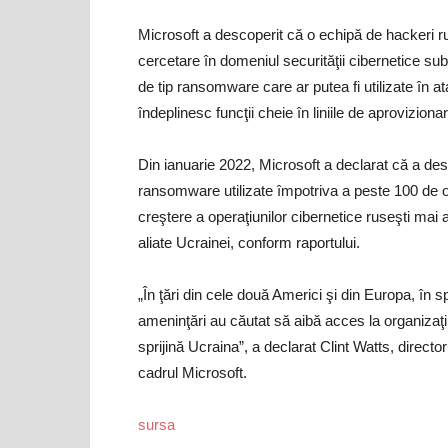
Microsoft a descoperit că o echipă de hackeri r
cercetare în domeniul securităţii cibernetice s
de tip ransomware care ar putea fi utilizate în at
îndeplinesc funcţii cheie în liniile de aproviziona
Din ianuarie 2022, Microsoft a declarat că a des
ransomware utilizate împotriva a peste 100 de or
creştere a operaţiunilor cibernetice ruseşti mai 
aliate Ucrainei, conform raportului.
„În ţări din cele două Americi şi din Europa, în s
ameninţări au căutat să aibă acces la organizaţi
sprijină Ucraina”, a declarat Clint Watts, director
cadrul Microsoft.
sursa