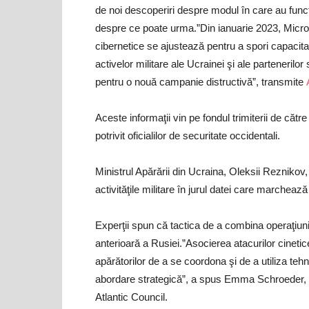
de noi descoperiri despre modul în care au funcţi
despre ce poate urma.”Din ianuarie 2023, Micros
cibernetice se ajustează pentru a spori capacitat
activelor militare ale Ucrainei şi ale partenerilo
pentru o nouă campanie distructivă”, transmite
Aceste informaţii vin pe fondul trimiterii de căt
potrivit oficialilor de securitate occidentali.
Ministrul Apărării din Ucraina, Oleksii Reznikov,
activităţile militare în jurul datei care marcheaz
Experţii spun că tactica de a combina operaţiunile
anterioară a Rusiei.”Asocierea atacurilor cineti
apărătorilor de a se coordona şi de a utiliza te
abordare strategică”, a spus Emma Schroeder, dir
Atlantic Council.