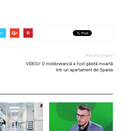
er
Articolul următor
VIDEO// O moldoveancă a fost găsită moartă
într-un apartament din Spania