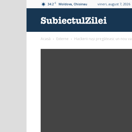
C
34.2
vineri, august 7, 2026
Moldova, Chisinau
Subiectul
Acasă
Externe
Hackerii ruşi pregăteasc un nou val
Zilei