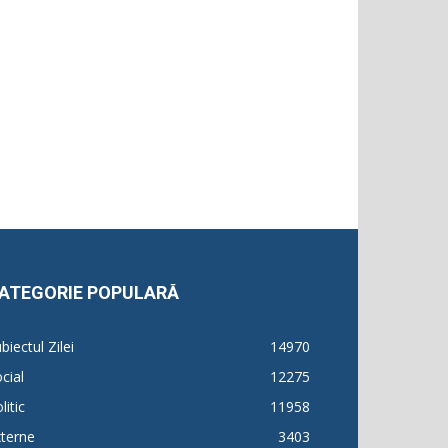
ATEGORIE POPULARĂ
biectul Zilei
14970
cial
12275
litic
11958
terne
3403