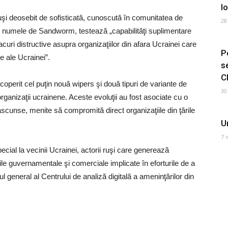
I
uşi deosebit de sofisticată, cunoscută în comunitatea de
28
ub numele de Sandworm, testează „capabilităţi suplimentare
acuri distructive asupra organizaţiilor din afara Ucrainei care
P
re ale Ucrainei”.
s
C
coperit cel puţin nouă wipers şi două tipuri de variante de
30
ganizaţii ucrainene. Aceste evoluţii au fost asociate cu o
ascunse, menite să compromită direct organizaţiile din ţările
U
7 
pecial la vecinii Ucrainei, actorii ruşi care generează
ile guvernamentale şi comerciale implicate în eforturile de a
ul general al Centrului de analiză digitală a ameninţărilor din