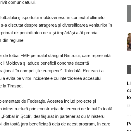
trivit comunicatului.
 fotbalului şi sportului moldovenesc în contextul ultimelor
 s-a discutat despre atragerea şi diversificarea veniturilor în
rimat disponibilitatea de a-şi împărtăşi atât propria
s din regiune.
 de fotbal FMF pe malul stâng al Nistrului, care reprezintă
icii Moldova şi aduce beneficii concrete datorită
ţionali în competiţiile europene”. Totodată, Recean i-a
 a evita pe viitor incidentele cu interzicerea accesului
L
e la Tiraspol.
c
I
plementate de Federaţie. Acestea includ proiecte şi
28
n infrastructură prin construcţia de terenuri de fotbal în toată
„Fotbal în Şcoli”, desfăşurat în parteneriat cu Ministerul
P
ii din toată ţara beneficiază deja de acest program, în care
s