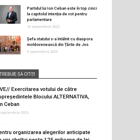
Partidul lui Ion Ceban este în top cinci
la capitolul intenția de vot pentru
parlamentare
16 septembrie 2022
Șefa statului s-a întâlnit cu diaspora
moldovenească din Țările de Jos
4 septembrie 2023
TREBUIE SĂ CITIȚI
IVE// Exercitarea votului de către
opreședintele Blocului ALTERNATIVA,
on Ceban
 septembrie 2025
entru organizarea alegerilor anticipate
e vor cheltui peste 125 milioane de lei.