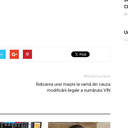
C
30
U
7 
er
Articolul următor
Ridicarea unei mașini la vamă din cauza
modificării ilegale a numărului VIN