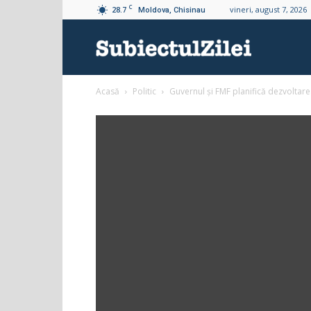
C
28.7
vineri, august 7, 2026
Moldova, Chisinau
Subiectul
Acasă
Politic
Guvernul și FMF planifică dezvoltare
Zilei