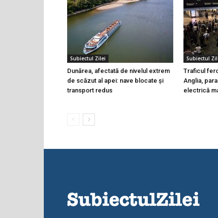
Subiectul Zilei
Subiectul Zil
Dunărea, afectată de nivelul extrem
Traficul fer
de scăzut al apei: nave blocate și
Anglia, para
transport redus
electrică m