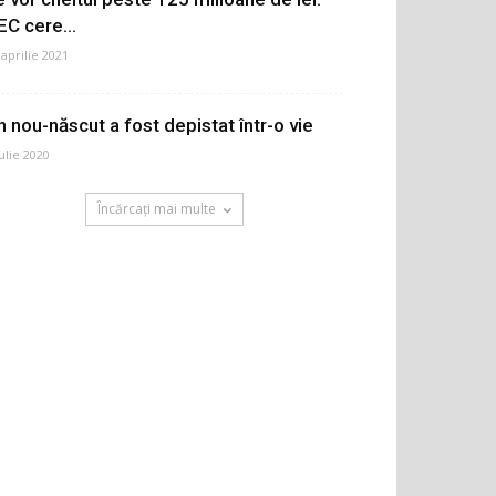
EC cere...
 aprilie 2021
n nou-născut a fost depistat într-o vie
iulie 2020
Încărcați mai multe