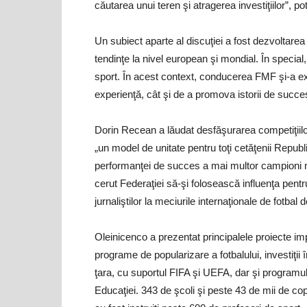
căutarea unui teren şi atragerea investiţiilor”, po
Un subiect aparte al discuţiei a fost dezvoltarea
tendinţe la nivel european şi mondial. În special,
sport. În acest context, conducerea FMF şi-a exp
experienţă, cât şi de a promova istorii de succe
Dorin Recean a lăudat desfăşurarea competiţiilor
„un model de unitate pentru toţi cetăţenii Republ
performanţei de succes a mai multor campioni na
cerut Federaţiei să-şi folosească influenţa pentru
jurnaliştilor la meciurile internaţionale de fotbal d
Oleinicenco a prezentat principalele proiecte im
programe de popularizare a fotbalului, investiţii î
ţara, cu suportul FIFA şi UEFA, dar şi programul 
Educaţiei. 343 de şcoli şi peste 43 de mii de cop