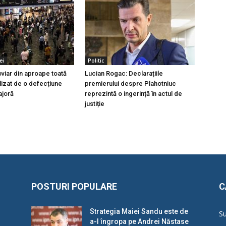
ei
Politic
oviar din aproape toată
Lucian Rogac: Declarațiile
lizat de o defecțiune
premierului despre Plahotniuc
ajoră
reprezintă o ingerință în actul de
justiție
POSTURI POPULARE
C
Strategia Maiei Sandu este de
Su
a-l îngropa pe Andrei Năstase