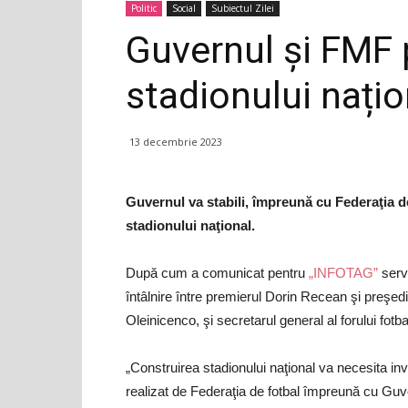
Politic
Social
Subiectul Zilei
Guvernul și FMF 
stadionului națio
13 decembrie 2023
Guvernul va stabili, împreună cu Federaţia d
stadionului naţional.
După cum a comunicat pentru
„INFOTAG”
servi
întâlnire între premierul Dorin Recean şi preşed
Oleinicenco, şi secretarul general al forului fotba
„Construirea stadionului naţional va necesita inve
realizat de Federaţia de fotbal împreună cu Guvern