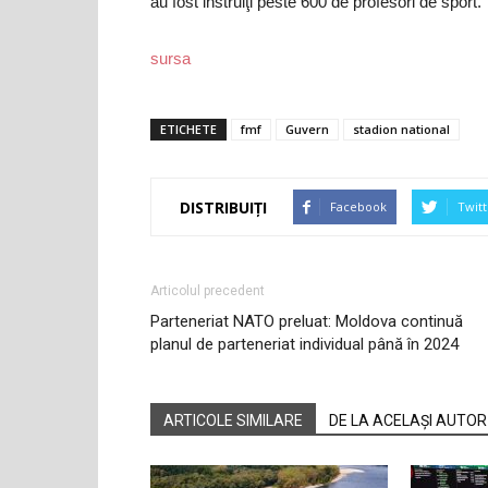
au fost instruiţi peste 600 de profesori de sport.
sursa
ETICHETE
fmf
Guvern
stadion national
DISTRIBUIȚI
Facebook
Twitt
Articolul precedent
Parteneriat NATO preluat: Moldova continuă
planul de parteneriat individual până în 2024
ARTICOLE SIMILARE
DE LA ACELAȘI AUTOR