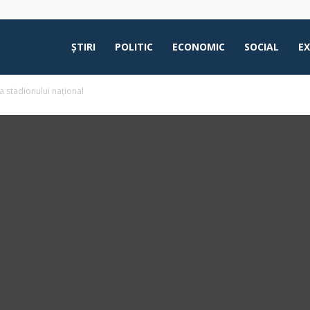
ŞTIRI
POLITIC
ECONOMIC
SOCIAL
E
a stadionului național