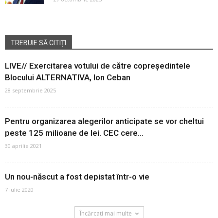
TREBUIE SĂ CITIȚI
LIVE// Exercitarea votului de către copreședintele
Blocului ALTERNATIVA, Ion Ceban
28 septembrie 2025
Pentru organizarea alegerilor anticipate se vor cheltui
peste 125 milioane de lei. CEC cere...
30 aprilie 2021
Un nou-născut a fost depistat într-o vie
7 iulie 2020
Încărcați mai multe