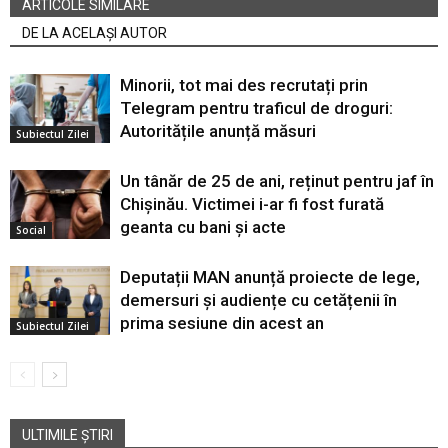
ARTICOLE SIMILARE
DE LA ACELAȘI AUTOR
Minorii, tot mai des recrutați prin
Telegram pentru traficul de droguri:
Autoritățile anunță măsuri
Subiectul Zilei
Un tânăr de 25 de ani, reținut pentru jaf în
Chișinău. Victimei i-ar fi fost furată
geanta cu bani și acte
Social
Deputații MAN anunță proiecte de lege,
demersuri și audiențe cu cetățenii în
prima sesiune din acest an
Subiectul Zilei
ULTIMILE ȘTIRI