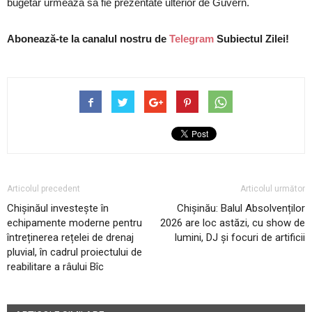
bugetar urmează să fie prezentate ulterior de Guvern.
Abonează-te la canalul nostru de
Telegram
Subiectul Zilei!
Articolul precedent
Articolul următor
Chișinăul investește în
Chișinău: Balul Absolvenților
echipamente moderne pentru
2026 are loc astăzi, cu show de
întreținerea rețelei de drenaj
lumini, DJ și focuri de artificii
pluvial, în cadrul proiectului de
reabilitare a râului Bîc