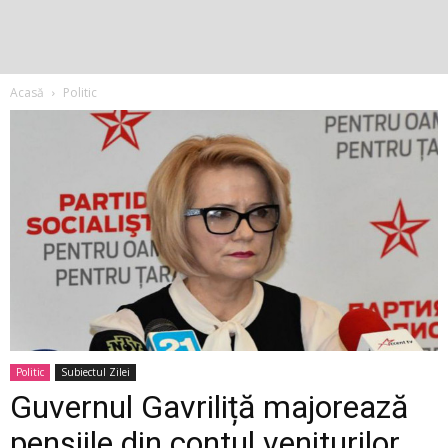
Acasă
Politic
Politic
Subiectul Zilei
Guvernul Gavriliță majorează
pensiile din contul veniturilor