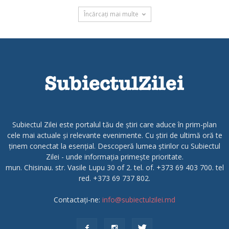
Încărcați mai multe
Subiectul Zilei este portalul tău de știri care aduce în prim-plan
cele mai actuale și relevante evenimente. Cu știri de ultimă oră te
ținem conectat la esențial. Descoperă lumea știrilor cu Subiectul
Zilei - unde informația primește prioritate.
mun. Chisinau. str. Vasile Lupu 30 of 2. tel. of. +373 69 403 700. tel
red. +373 69 737 802.
Contactați-ne:
info@subiectulzilei.md