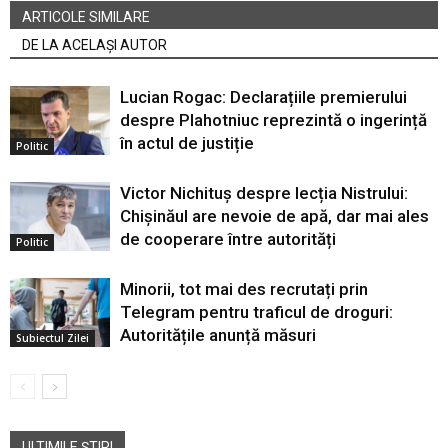
ARTICOLE SIMILARE
DE LA ACELAȘI AUTOR
Lucian Rogac: Declarațiile premierului
despre Plahotniuc reprezintă o ingerință
în actul de justiție
Politic
Victor Nichituș despre lecția Nistrului:
Chișinăul are nevoie de apă, dar mai ales
de cooperare între autorități
Politic
Minorii, tot mai des recrutați prin
Telegram pentru traficul de droguri:
Autoritățile anunță măsuri
Subiectul Zilei
ULTIMILE ȘTIRI