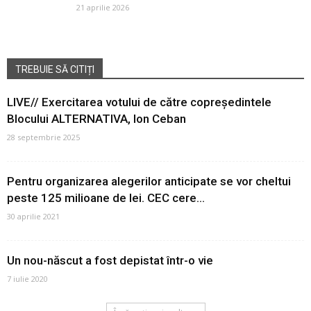
21 aprilie 2026
TREBUIE SĂ CITIȚI
LIVE// Exercitarea votului de către copreședintele
Blocului ALTERNATIVA, Ion Ceban
28 septembrie 2025
Pentru organizarea alegerilor anticipate se vor cheltui
peste 125 milioane de lei. CEC cere...
30 aprilie 2021
Un nou-născut a fost depistat într-o vie
7 iulie 2020