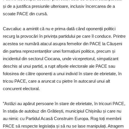
și de a justifica presiunile ulterioare, inclusiv încercarea de a
scoate PACE din cursă.
Cavcaliuc a amintit că nu e prima dată când oponenții politici
recurg la provocări în privința partidului pe care îl conduce. Printre
acestea se numără atacul asupra femeilor din PACE la Căușeni
din partea reprezentanților unei formațiuni politice, precum și
incidentul din sectorul Ciocana, unde vicepretorul, simpatizant
deschis al unui partid, a rupt afișele electorale ale PACE sau
folosirea de către oponenți a unui individ în stare de ebrietate, în
tricou PACE, care a aruncat cu pietre în autocarul unui alt
concurent electoral.
”Astăzi au apărut persoane în stare de ebrietate, în tricouri PACE,
în stația de autobuz din Grătiești, municipiul Chișinău și care nu
au nimic cu Partidul Acasă Construim Europa. Rog toți membrii
PACE să respecte legislația și să nu se lase manipulați. Atragem