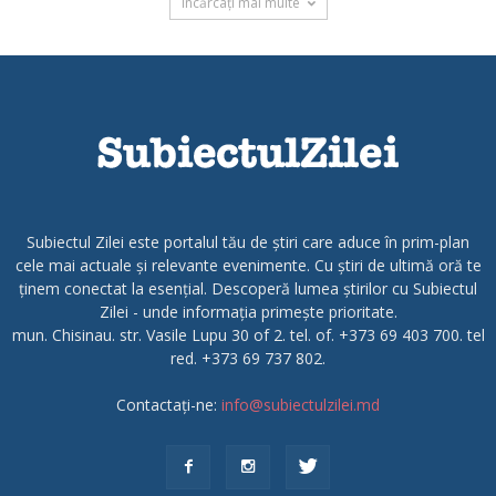
Încărcați mai multe
Subiectul Zilei este portalul tău de știri care aduce în prim-plan
cele mai actuale și relevante evenimente. Cu știri de ultimă oră te
ținem conectat la esențial. Descoperă lumea știrilor cu Subiectul
Zilei - unde informația primește prioritate.
mun. Chisinau. str. Vasile Lupu 30 of 2. tel. of. +373 69 403 700. tel
red. +373 69 737 802.
Contactați-ne:
info@subiectulzilei.md