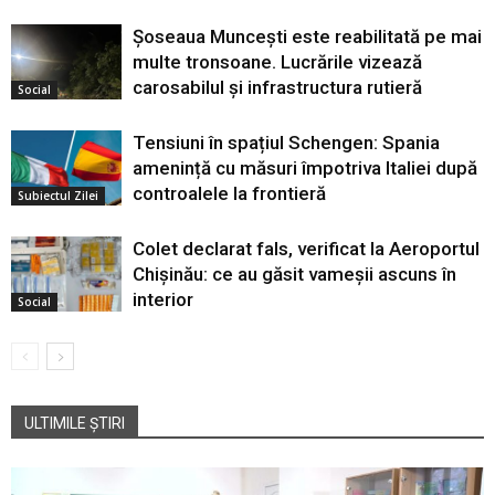
Șoseaua Muncești este reabilitată pe mai
multe tronsoane. Lucrările vizează
carosabilul și infrastructura rutieră
Social
Tensiuni în spațiul Schengen: Spania
amenință cu măsuri împotriva Italiei după
controalele la frontieră
Subiectul Zilei
Colet declarat fals, verificat la Aeroportul
Chișinău: ce au găsit vameșii ascuns în
interior
Social
ULTIMILE ȘTIRI