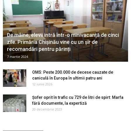
De mâine, elevii intră într-o minivacanță de cinci
zile. Primăria Chișinău vine cu un șir de
recomandări pentru părinți
7 martie 2024
OMS: Peste 200.000 de decese cauzate de
caniculă în Europa în ultimii patru ani
12 iunie 2026
Șofer oprit în trafic cu 729 de litri de spirt: Marfa
fără documente, la expertiză
20 decembrie 2023