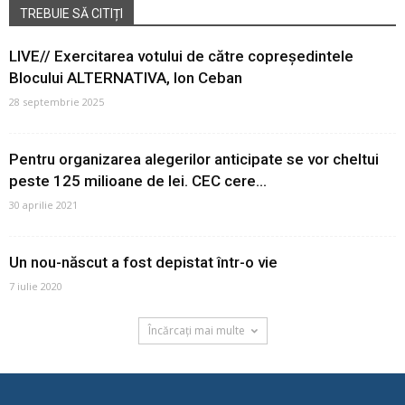
TREBUIE SĂ CITIȚI
LIVE// Exercitarea votului de către copreședintele
Blocului ALTERNATIVA, Ion Ceban
28 septembrie 2025
Pentru organizarea alegerilor anticipate se vor cheltui
peste 125 milioane de lei. CEC cere...
30 aprilie 2021
Un nou-născut a fost depistat într-o vie
7 iulie 2020
Încărcați mai multe