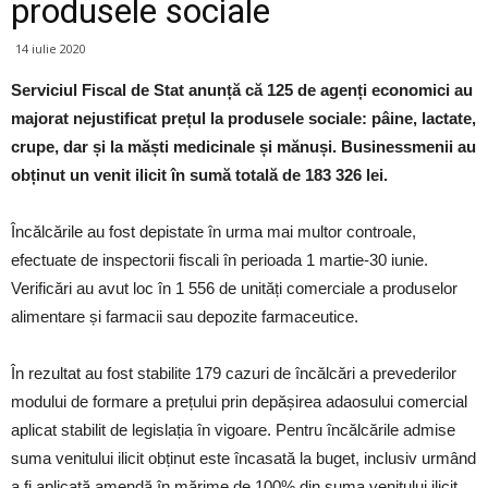
produsele sociale
14 iulie 2020
Serviciul Fiscal de Stat anunță că 125 de agenți economici au
majorat nejustificat prețul la produsele sociale: pâine, lactate,
crupe, dar și la măști medicinale și mănuși. Businessmenii au
obținut un venit ilicit în sumă totală de 183 326 lei.
Încălcările au fost depistate în urma mai multor controale,
efectuate de inspectorii fiscali în perioada 1 martie-30 iunie.
Verificări au avut loc în 1 556 de unități comerciale a produselor
alimentare și farmacii sau depozite farmaceutice.
În rezultat au fost stabilite 179 cazuri de încălcări a prevederilor
modului de formare a prețului prin depășirea adaosului comercial
aplicat stabilit de legislația în vigoare. Pentru încălcările admise
suma venitului ilicit obținut este încasată la buget, inclusiv urmând
a fi aplicată amendă în mărime de 100% din suma venitului ilicit