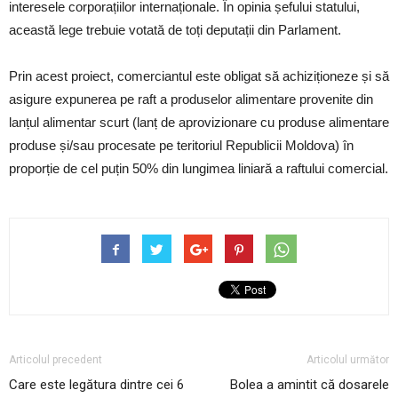
interesele corporațiilor internaționale. În opinia șefului statului,
această lege trebuie votată de toți deputații din Parlament.
Prin acest proiect, comerciantul este obligat să achiziționeze și să
asigure expunerea pe raft a produselor alimentare provenite din
lanțul alimentar scurt (lanț de aprovizionare cu produse alimentare
produse și/sau procesate pe teritoriul Republicii Moldova) în
proporție de cel puțin 50% din lungimea liniară a raftului comercial.
Articolul precedent
Articolul următor
Care este legătura dintre cei 6
Bolea a amintit că dosarele