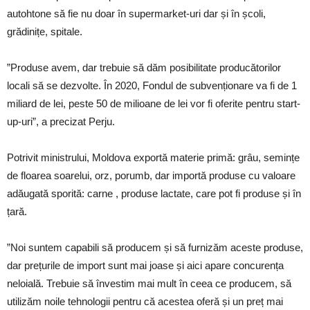
autohtone să fie nu doar în supermarket-uri dar și în școli,
grădinițe, spitale.
”Produse avem, dar trebuie să dăm posibilitate producătorilor
locali să se dezvolte. În 2020, Fondul de subvenționare va fi de 1
miliard de lei, peste 50 de milioane de lei vor fi oferite pentru start-
up-uri”, a precizat Perju.
Potrivit ministrului, Moldova exportă materie primă: grâu, semințe
de floarea soarelui, orz, porumb, dar importă produse cu valoare
adăugată sporită: carne , produse lactate, care pot fi produse și în
țară.
”Noi suntem capabili să producem și să furnizăm aceste produse,
dar prețurile de import sunt mai joase și aici apare concurența
neloială. Trebuie să învestim mai mult în ceea ce producem, să
utilizăm noile tehnologii pentru că acestea oferă și un preț mai