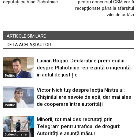
deputați cu Vlad Plahotniuc
pentru concursul CSM vor fi
recepționate până la sfârșitul
zilei de astăzi
ARTICOLE SIMILARE
DE LA ACELAȘI AUTOR
Lucian Rogac: Declarațiile premierului
despre Plahotniuc reprezintă o ingerință
în actul de justiție
Politic
Victor Nichituș despre lecția Nistrului:
Chișinăul are nevoie de apă, dar mai ales
de cooperare între autorități
Politic
Minorii, tot mai des recrutați prin
Telegram pentru traficul de droguri:
Autoritățile anunță măsuri
Subiectul Zilei