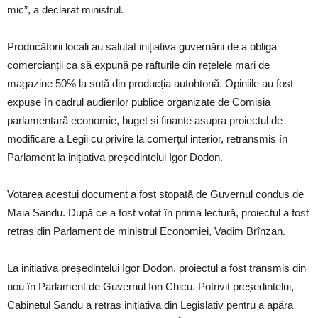
mic”, a declarat ministrul.
Producătorii locali au salutat inițiativa guvernării de a obliga
comercianții ca să expună pe rafturile din rețelele mari de
magazine 50% la sută din producția autohtonă. Opiniile au fost
expuse în cadrul audierilor publice organizate de Comisia
parlamentară economie, buget și finanțe asupra proiectul de
modificare a Legii cu privire la comerțul interior, retransmis în
Parlament la inițiativa președintelui Igor Dodon.
Votarea acestui document a fost stopată de Guvernul condus de
Maia Sandu. După ce a fost votat în prima lectură, proiectul a fost
retras din Parlament de ministrul Economiei, Vadim Brînzan.
La inițiativa președintelui Igor Dodon, proiectul a fost transmis din
nou în Parlament de Guvernul Ion Chicu. Potrivit președintelui,
Cabinetul Sandu a retras inițiativa din Legislativ pentru a apăra