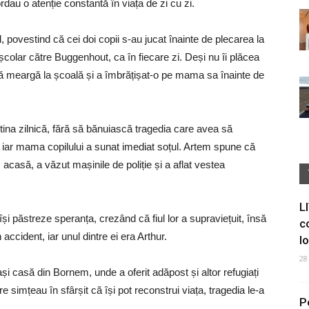
ordau o atenție constantă în viața de zi cu zi.
, povestind că cei doi copii s-au jucat înainte de plecarea la
școlar către Buggenhout, ca în fiecare zi. Deși nu îi plăcea
să meargă la școală și a îmbrățișat-o pe mama sa înainte de
rutina zilnică, fără să bănuiască tragedia care avea să
șă, iar mama copilului a sunat imediat soțul. Artem spune că
ns acasă, a văzut mașinile de poliție și a aflat vestea
L
își păstreze speranța, crezând că fiul lor a supraviețuit, însă
c
n accident, iar unul dintre ei era Arthur.
I
28
ași casă din Bornem, unde a oferit adăpost și altor refugiați
 simțeau în sfârșit că își pot reconstrui viața, tragedia le-a
P