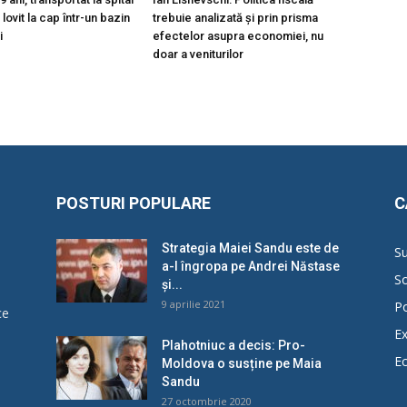
lovit la cap într-un bazin
trebuie analizată și prin prisma
i
efectelor asupra economiei, nu
doar a veniturilor
POSTURI POPULARE
C
Strategia Maiei Sandu este de
Su
a-l îngropa pe Andrei Năstase
So
și...
9 aprilie 2021
Po
ce
Ex
Plahotniuc a decis: Pro-
E
Moldova o susține pe Maia
u
Sandu
27 octombrie 2020