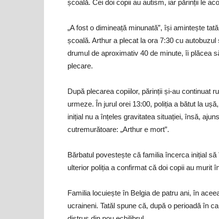
școală. Cei doi copii au autism, iar părinții le ac
„A fost o dimineață minunată”, își amintește tatăl
școală. Arthur a plecat la ora 7:30 cu autobuzul 
drumul de aproximativ 40 de minute, îi plăcea 
plecare.
După plecarea copiilor, părinții și-au continuat 
urmeze. În jurul orei 13:00, poliția a bătut la u
inițial nu a înțeles gravitatea situației, însă, aju
cutremurătoare: „Arthur e mort”.
Bărbatul povestește că familia încerca inițial să 
ulterior poliția a confirmat că doi copii au murit î
Familia locuiește în Belgia de patru ani, în acee
ucraineni. Tatăl spune că, după o perioadă în care
distrus din nou echilibrul.