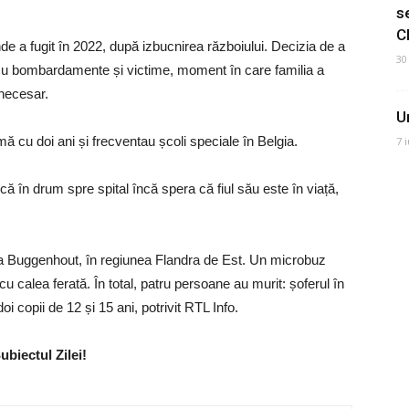
s
C
nde a fugit în 2022, după izbucnirea războiului. Decizia de a
30
i cu bombardamente și victime, moment în care familia a
 necesar.
U
mă cu doi ani și frecventau școli speciale în Belgia.
7 
ă în drum spre spital încă spera că fiul său este în viață,
 la Buggenhout, în regiunea Flandra de Est. Un microbuz
l cu calea ferată. În total, patru persoane au murit: șoferul în
oi copii de 12 și 15 ani, potrivit RTL Info.
ubiectul Zilei!