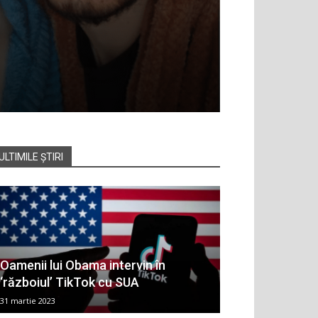
ULTIMILE ȘTIRI
Oamenii lui Obama intervin în
‘războiul’ TikTok cu SUA
31 martie 2023