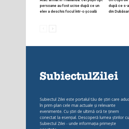
persoane au fost ucise după ce un
după ce s-a 
elev a deschis focul într-o școală
din Dubăsar
Subiectul Zilei este portalul tău de știri care adu
în prim-plan cele mai actuale și relevante
evenimente. Cu știri de ultimă oră te ținem
conectat la esențial. Descoperă lumea știrilor c
Subiectul Zilei - unde informația primește