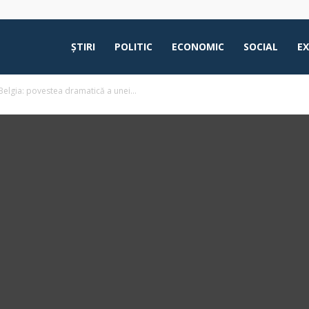
ŞTIRI
POLITIC
ECONOMIC
SOCIAL
E
Belgia: povestea dramatică a unei...