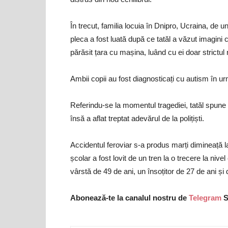
În trecut, familia locuia în Dnipro, Ucraina, de u
pleca a fost luată după ce tatăl a văzut imagin
părăsit țara cu mașina, luând cu ei doar strictul
Ambii copii au fost diagnosticați cu autism în ur
Referindu-se la momentul tragediei, tatăl spune c
însă a aflat treptat adevărul de la polițiști.
Accidentul feroviar s-a produs marți dimineață
școlar a fost lovit de un tren la o trecere la nive
vârstă de 49 de ani, un însoțitor de 27 de ani și d
Abonează-te la canalul nostru de
Telegram
S