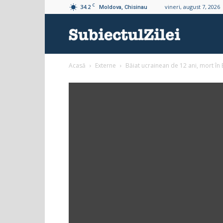
C
34.2
vineri, august 7, 2026
Moldova, Chisinau
Subiectul
Acasă
Externe
Băiat ucrainean de 12 ani, mort în 
Zilei