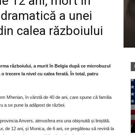
e 12 ani, mort în
 dramatică a unei
din calea războiului
 urma războiului, a murit în Belgia după ce microbuzul
 o trecere la nivel cu calea ferată. În total, patru
rtem Mherian, în vârstă de 40 de ani, care spune că familia
tru a se pune la adăpost de război.
provincia Anvers, atmosfera era una obișnuită și liniștită.
ur, de 12 ani, și Monica, de 6 ani, se pregăteau să revină la