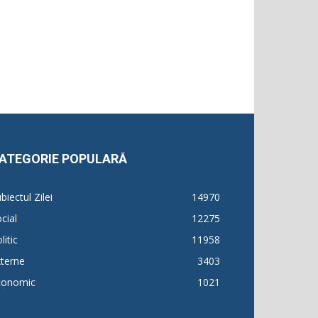
ATEGORIE POPULARĂ
biectul Zilei
14970
cial
12275
litic
11958
terne
3403
conomic
1021