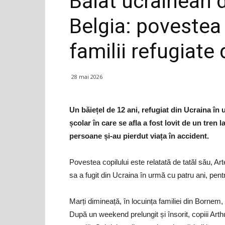
Băiat ucrainean d
Belgia: povestea
familii refugiate 
28 mai 2026
Un băiețel de 12 ani, refugiat din Ucraina în
școlar în care se afla a fost lovit de un tren la
persoane și-au pierdut viața în accident.
Povestea copilului este relatată de tatăl său, A
sa a fugit din Ucraina în urmă cu patru ani, pen
Marți dimineață, în locuința familiei din Bornem, 
După un weekend prelungit și însorit, copiii Arth