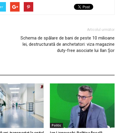
er
Articolul următor
Schema de spălare de bani de peste 10 milioane
lei, destructurată de anchetatori: viza magazine
duty-free asociate lui Ilan Șor
Politic
 ani, transportat la spital
Ian Lisnevschi: Politica fiscală