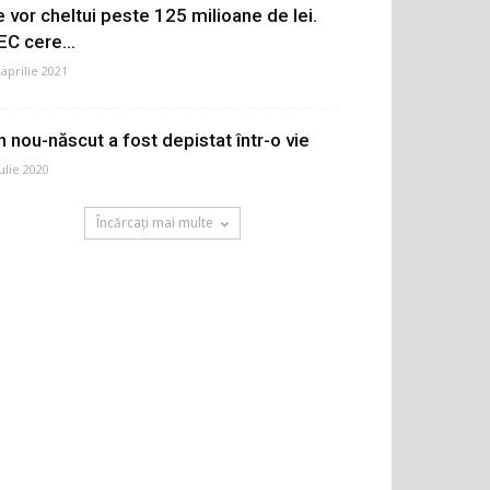
e vor cheltui peste 125 milioane de lei.
EC cere...
 aprilie 2021
n nou-născut a fost depistat într-o vie
iulie 2020
Încărcați mai multe