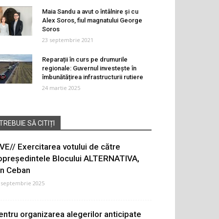
Maia Sandu a avut o întâlnire și cu
Alex Soros, fiul magnatului George
Soros
23 septembrie 2021
Reparații în curs pe drumurile
regionale: Guvernul investește în
îmbunătățirea infrastructurii rutiere
24 martie 2025
TREBUIE SĂ CITIȚI
IVE// Exercitarea votului de către
opreședintele Blocului ALTERNATIVA,
on Ceban
 septembrie 2025
entru organizarea alegerilor anticipate