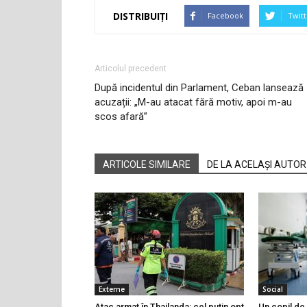
DISTRIBUIȚI
Facebook
Twitt
Articolul precedent
După incidentul din Parlament, Ceban lansează
acuzații: „M-au atacat fără motiv, apoi m-au
scos afară”
ARTICOLE SIMILARE
DE LA ACELAȘI AUTOR
Externe
Social
Atac armat în Thailanda: cel puțin opt
Un copil de 9