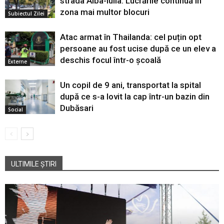
strada Alba-Iulia. Lucrările continuă în
zona mai multor blocuri
Subiectul Zilei
Atac armat în Thailanda: cel puțin opt
persoane au fost ucise după ce un elev a
deschis focul într-o școală
Externe
Un copil de 9 ani, transportat la spital
după ce s-a lovit la cap într-un bazin din
Dubăsari
Social
ULTIMILE ȘTIRI