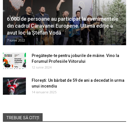
6.000 de persoane au participat la evenimentele
din cadrul Caravanei Europene. Ultima ediție a
avut loc la Ștefan Vodă
7 iunie 2022
Pregătește-te pentru joburile de mâine. Vino la
Forumul Profesiile Viitorului
12 iunie 2024
Florești: Un bărbat de 59 de ani a decedat în urma
unui incendiu
14 ianuarie 2025
TREBUIE SĂ CITIȚI