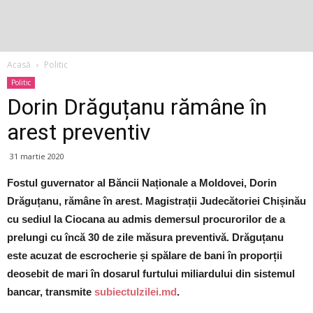
Acasă
Politic
Politic
Dorin Drăguțanu rămâne în
arest preventiv
31 martie 2020
Fostul guvernator al Băncii Naționale a Moldovei, Dorin
Drăguțanu, rămâne în arest. Magistrații Judecătoriei Chișinău
cu sediul la Ciocana au admis demersul procurorilor de a
prelungi cu încă 30 de zile măsura preventivă. Drăguțanu
este acuzat de escrocherie și spălare de bani în proporții
deosebit de mari în dosarul furtului miliardului din sistemul
bancar, transmite
subiectulzilei.md
.