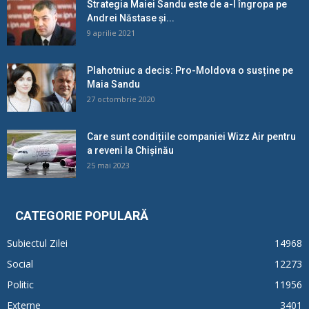
Strategia Maiei Sandu este de a-l îngropa pe
Andrei Năstase și...
9 aprilie 2021
Plahotniuc a decis: Pro-Moldova o susține pe
Maia Sandu
27 octombrie 2020
Care sunt condițiile companiei Wizz Air pentru
a reveni la Chișinău
25 mai 2023
CATEGORIE POPULARĂ
Subiectul Zilei
14968
Social
12273
Politic
11956
Externe
3401