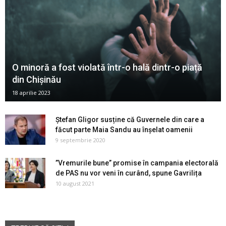
O minoră a fost violată într-o hală dintr-o piață
din Chișinău
18 aprilie 2023
Ștefan Gligor susține că Guvernele din care a
făcut parte Maia Sandu au înșelat oamenii
9 septembrie 2020
”Vremurile bune” promise în campania electorală
de PAS nu vor veni în curând, spune Gavrilița
10 august 2021