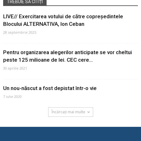
TREBUIE SĂ CITIȚI
LIVE// Exercitarea votului de către copreședintele
Blocului ALTERNATIVA, Ion Ceban
28 septembrie 2025
Pentru organizarea alegerilor anticipate se vor cheltui
peste 125 milioane de lei. CEC cere...
30 aprilie 2021
Un nou-născut a fost depistat într-o vie
7 iulie 2020
Încărcați mai multe