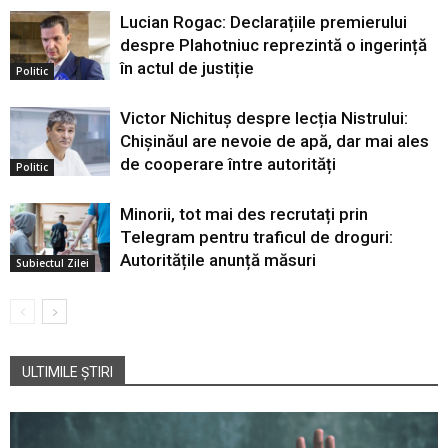
Lucian Rogac: Declarațiile premierului
despre Plahotniuc reprezintă o ingerință
în actul de justiție
Politic
Victor Nichituș despre lecția Nistrului:
Chișinăul are nevoie de apă, dar mai ales
de cooperare între autorități
Politic
Minorii, tot mai des recrutați prin
Telegram pentru traficul de droguri:
Autoritățile anunță măsuri
Subiectul Zilei
ULTIMILE ȘTIRI