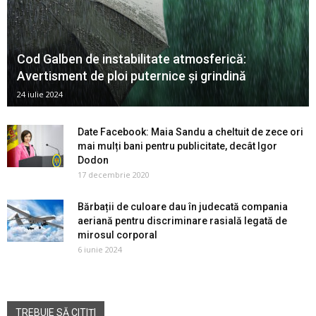
Cod Galben de instabilitate atmosferică:
Avertisment de ploi puternice și grindină
24 iulie 2024
Date Facebook: Maia Sandu a cheltuit de zece ori
mai mulți bani pentru publicitate, decât Igor
Dodon
17 decembrie 2020
Bărbații de culoare dau în judecată compania
aeriană pentru discriminare rasială legată de
mirosul corporal
6 iunie 2024
TREBUIE SĂ CITIȚI