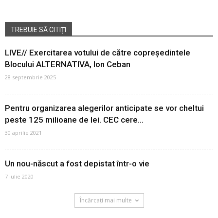
TREBUIE SĂ CITIȚI
LIVE// Exercitarea votului de către copreședintele
Blocului ALTERNATIVA, Ion Ceban
28 septembrie 2025
Pentru organizarea alegerilor anticipate se vor cheltui
peste 125 milioane de lei. CEC cere...
30 aprilie 2021
Un nou-născut a fost depistat într-o vie
7 iulie 2020
Încărcați mai multe