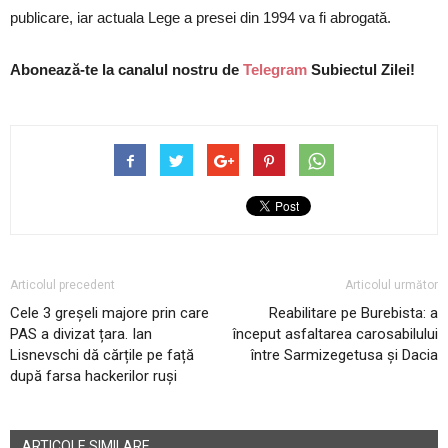
publicare, iar actuala Lege a presei din 1994 va fi abrogată.
Abonează-te la canalul nostru de
Telegram
Subiectul Zilei!
Articolul precedent
Articolul următor
Cele 3 greșeli majore prin care
Reabilitare pe Burebista: a
PAS a divizat țara. Ian
început asfaltarea carosabilului
Lisnevschi dă cărțile pe față
între Sarmizegetusa și Dacia
după farsa hackerilor ruși
ARTICOLE SIMILARE