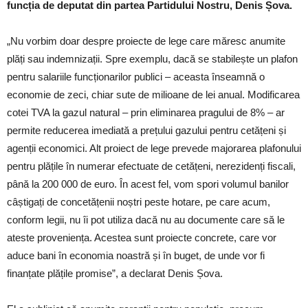
funcția de deputat din partea Partidului Nostru, Denis Șova.
„Nu vorbim doar despre proiecte de lege care măresc anumite
plăți sau indemnizații. Spre exemplu, dacă se stabilește un plafon
pentru salariile funcționarilor publici – aceasta înseamnă o
economie de zeci, chiar sute de milioane de lei anual. Modificarea
cotei TVA la gazul natural – prin eliminarea pragului de 8% – ar
permite reducerea imediată a prețului gazului pentru cetățeni și
agenții economici. Alt proiect de lege prevede majorarea plafonului
pentru plățile în numerar efectuate de cetățeni, nerezidenți fiscali,
până la 200 000 de euro. În acest fel, vom spori volumul banilor
câștigați de concetățenii noștri peste hotare, pe care acum,
conform legii, nu îi pot utiliza dacă nu au documente care să le
ateste proveniența. Acestea sunt proiecte concrete, care vor
aduce bani în economia noastră și în buget, de unde vor fi
finanțate plățile promise”, a declarat Denis Șova.