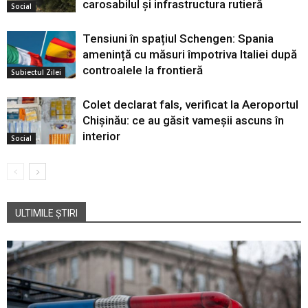
carosabilul și infrastructura rutieră
Social
Tensiuni în spațiul Schengen: Spania
amenință cu măsuri împotriva Italiei după
controalele la frontieră
Subiectul Zilei
Colet declarat fals, verificat la Aeroportul
Chișinău: ce au găsit vameșii ascuns în
interior
Social
ULTIMILE ȘTIRI