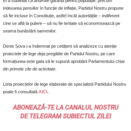
El a subliniat că anumite garanții pentru populație, precum
indexarea pensiilor în funcție de inflație, Partidul Nostru propune
să fie incluse în Constituție, astfel încât autoritățile – indiferent
cine se află la putere – să nu fie tentate să economisească pe
seama bunăstării oamenilor.
Denis Șova i-a îndemnat pe cetățeni să analizeze cu atenție
proiectele de lege deja pregătite de Partidul Nostru, pe care
formațiunea este gata să le supună aprobării Parlamentului chiar
din primele zile de activitate.
Lista proiectelor de lege elaborate de specialiștii Partidului Nostru
poate fi consultată
AICI
.
ABONEAZĂ-TE LA CANALUL NOSTRU
DE
TELEGRAM
SUBIECTUL ZILEI