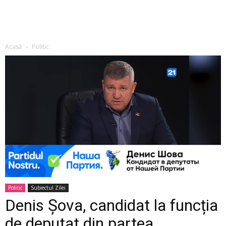
Acasă
Politic
Politic
Subiectul Zilei
Denis Șova, candidat la funcția
de deputat din partea