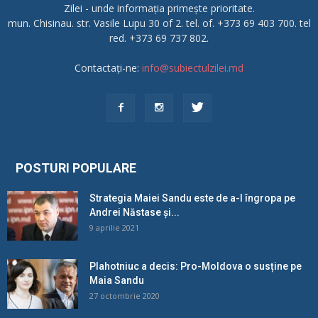
Zilei - unde informația primește prioritate.
mun. Chisinau. str. Vasile Lupu 30 of 2. tel. of. +373 69 403 700. tel
red. +373 69 737 802.
Contactați-ne:
info@subiectulzilei.md
POSTURI POPULARE
Strategia Maiei Sandu este de a-l îngropa pe
Andrei Năstase și...
9 aprilie 2021
Plahotniuc a decis: Pro-Moldova o susține pe
Maia Sandu
27 octombrie 2020