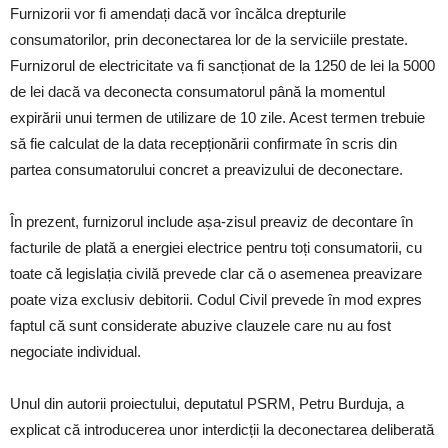
Furnizorii vor fi amendați dacă vor încălca drepturile
consumatorilor, prin deconectarea lor de la serviciile prestate.
Furnizorul de electricitate va fi sancționat de la 1250 de lei la 5000
de lei dacă va deconecta consumatorul până la momentul
expirării unui termen de utilizare de 10 zile. Acest termen trebuie
să fie calculat de la data recepționării confirmate în scris din
partea consumatorului concret a preavizului de deconectare.
În prezent, furnizorul include așa-zisul preaviz de decontare în
facturile de plată a energiei electrice pentru toți consumatorii, cu
toate că legislația civilă prevede clar că o asemenea preavizare
poate viza exclusiv debitorii. Codul Civil prevede în mod expres
faptul că sunt considerate abuzive clauzele care nu au fost
negociate individual.
Unul din autorii proiectului, deputatul PSRM, Petru Burduja, a
explicat că introducerea unor interdicții la deconectarea deliberată