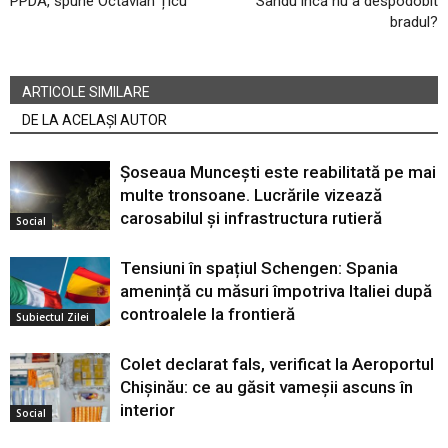
PPDA, spune Octavian Țîcu
Sandu încă nu a despodobit
bradul?
ARTICOLE SIMILARE
DE LA ACELAȘI AUTOR
Șoseaua Muncești este reabilitată pe mai
multe tronsoane. Lucrările vizează
carosabilul și infrastructura rutieră
Social
Tensiuni în spațiul Schengen: Spania
amenință cu măsuri împotriva Italiei după
controalele la frontieră
Subiectul Zilei
Colet declarat fals, verificat la Aeroportul
Chișinău: ce au găsit vameșii ascuns în
interior
Social