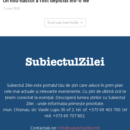
Un nou-născut a fost depistat într-o vie
7 iulie 2020
Încărcați mai multe
Subiectul Zilei este portalul tău de știri care aduce în prim-plan
cele mai actuale și relevante evenimente. Cu știri de ultimă oră te
ținem conectat la esențial. Descoperă lumea știrilor cu Subiectul
Zilei - unde informația primește prioritate.
mun. Chisinau. str. Vasile Lupu 30 of 2. tel. of. +373 69 403 700. tel
red. +373 69 737 802.
Contactați-ne:
info@subiectulzilei.md