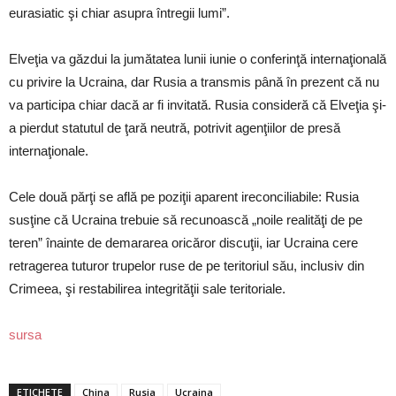
eurasiatic şi chiar asupra întregii lumi”.
Elveţia va găzdui la jumătatea lunii iunie o conferinţă internaţională
cu privire la Ucraina, dar Rusia a transmis până în prezent că nu
va participa chiar dacă ar fi invitată. Rusia consideră că Elveţia şi-
a pierdut statutul de ţară neutră, potrivit agenţiilor de presă
internaţionale.
Cele două părţi se află pe poziţii aparent ireconciliabile: Rusia
susţine că Ucraina trebuie să recunoască „noile realităţi de pe
teren” înainte de demararea oricăror discuţii, iar Ucraina cere
retragerea tuturor trupelor ruse de pe teritoriul său, inclusiv din
Crimeea, şi restabilirea integrităţii sale teritoriale.
sursa
ETICHETE
China
Rusia
Ucraina