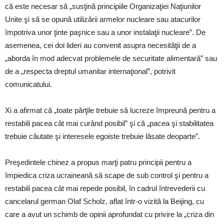
că este necesar să „susţină principiile Organizaţiei Naţiunilor
Unite şi să se opună utilizării armelor nucleare sau atacurilor
împotriva unor ţinte paşnice sau a unor instalaţii nucleare”. De
asemenea, cei doi lideri au convenit asupra necesităţii de a
„aborda în mod adecvat problemele de securitate alimentară” sau
de a „respecta dreptul umanitar internaţional”, potrivit
comunicatului.
Xi a afirmat că „toate părţile trebuie să lucreze împreună pentru a
restabili pacea cât mai curând posibil” şi că „pacea şi stabilitatea
trebuie căutate şi interesele egoiste trebuie lăsate deoparte”.
Preşedintele chinez a propus marţi patru principii pentru a
împiedica criza ucraineană să scape de sub control şi pentru a
restabili pacea cât mai repede posibil, în cadrul întrevederii cu
cancelarul german Olaf Scholz, aflat într-o vizită la Beijing, cu
care a avut un schimb de opinii aprofundat cu privire la „criza din