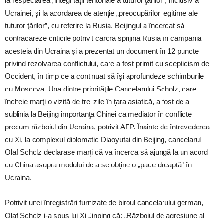
la respectarea „integrităţii teritoriale a tuturor ţărilor”, inclusiv a
Ucrainei, şi la acordarea de atenţie „preocupărilor legitime ale
tuturor ţărilor”, cu referire la Rusia. Beijingul a încercat să
contracareze criticile potrivit cărora sprijină Rusia în campania
acesteia din Ucraina şi a prezentat un document în 12 puncte
privind rezolvarea conflictului, care a fost primit cu scepticism de
Occident, în timp ce a continuat să îşi aprofundeze schimburile
cu Moscova. Una dintre priorităţile Cancelarului Scholz, care
încheie marţi o vizită de trei zile în ţara asiatică, a fost de a
sublinia la Beijing importanţa Chinei ca mediator în conflicte
precum războiul din Ucraina, potrivit AFP. Înainte de întrevederea
cu Xi, la complexul diplomatic Diaoyutai din Beijing, cancelarul
Olaf Scholz declarase marţi că va încerca să ajungă la un acord
cu China asupra modului de a se obţine o „pace dreaptă” în
Ucraina.
Potrivit unei înregistrări furnizate de biroul cancelarului german,
Olaf Scholz i-a spus lui Xi Jinping că: „Războiul de agresiune al