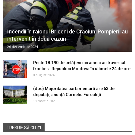
Incendii în raionul Briceni de Crăciun: Pompierii au
intervenit în două cazuri
26 decembrie 2024
Peste 18.190 de cetățeni ucraineni au traversat
frontiera Republicii Moldova în ultimele 24 de ore
8 august 2024
(doc) Majoritatea parlamentară are 53 de
deputați, anunță Corneliu Furculiță
18 martie 2021
TREBUIE SĂ CITIȚI