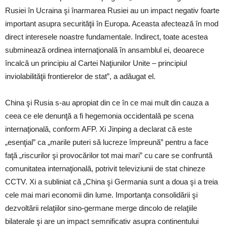
Rusiei în Ucraina şi înarmarea Rusiei au un impact negativ foarte
important asupra securităţii în Europa. Aceasta afectează în mod
direct interesele noastre fundamentale. Indirect, toate acestea
subminează ordinea internaţională în ansamblul ei, deoarece
încalcă un principiu al Cartei Naţiunilor Unite – principiul
inviolabilităţii frontierelor de stat”, a adăugat el.
China şi Rusia s-au apropiat din ce în ce mai mult din cauza a
ceea ce ele denunţă a fi hegemonia occidentală pe scena
internaţională, conform AFP. Xi Jinping a declarat că este
„esenţial” ca „marile puteri să lucreze împreună” pentru a face
faţă „riscurilor şi provocărilor tot mai mari” cu care se confruntă
comunitatea internaţională, potrivit televiziunii de stat chineze
CCTV. Xi a subliniat că „China şi Germania sunt a doua şi a treia
cele mai mari economii din lume. Importanţa consolidării şi
dezvoltării relaţiilor sino-germane merge dincolo de relaţiile
bilaterale şi are un impact semnificativ asupra continentului