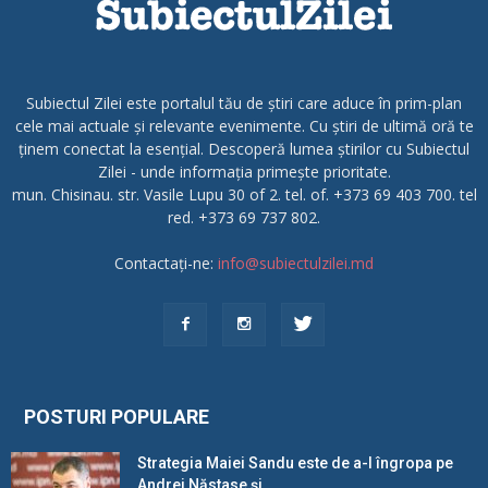
Subiectul Zilei este portalul tău de știri care aduce în prim-plan
cele mai actuale și relevante evenimente. Cu știri de ultimă oră te
ținem conectat la esențial. Descoperă lumea știrilor cu Subiectul
Zilei - unde informația primește prioritate.
mun. Chisinau. str. Vasile Lupu 30 of 2. tel. of. +373 69 403 700. tel
red. +373 69 737 802.
Contactați-ne:
info@subiectulzilei.md
POSTURI POPULARE
Strategia Maiei Sandu este de a-l îngropa pe
Andrei Năstase și...