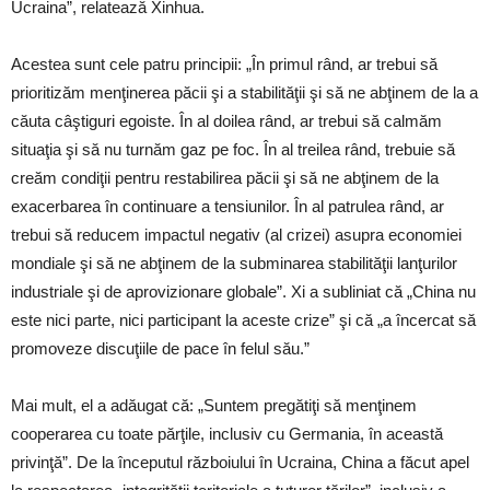
Ucraina”, relatează Xinhua.
Acestea sunt cele patru principii: „În primul rând, ar trebui să
prioritizăm menţinerea păcii şi a stabilităţii şi să ne abţinem de la a
căuta câştiguri egoiste. În al doilea rând, ar trebui să calmăm
situaţia şi să nu turnăm gaz pe foc. În al treilea rând, trebuie să
creăm condiţii pentru restabilirea păcii şi să ne abţinem de la
exacerbarea în continuare a tensiunilor. În al patrulea rând, ar
trebui să reducem impactul negativ (al crizei) asupra economiei
mondiale şi să ne abţinem de la subminarea stabilităţii lanţurilor
industriale şi de aprovizionare globale”. Xi a subliniat că „China nu
este nici parte, nici participant la aceste crize” şi că „a încercat să
promoveze discuţiile de pace în felul său.”
Mai mult, el a adăugat că: „Suntem pregătiţi să menţinem
cooperarea cu toate părţile, inclusiv cu Germania, în această
privinţă”. De la începutul războiului în Ucraina, China a făcut apel