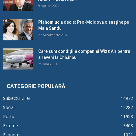
9 aprilie 2021
Plahotniuc a decis: Pro-Moldova o susține pe
Maia Sandu
27 octombrie 2020
Care sunt condițiile companiei Wizz Air pentru
a reveni la Chișinău
25 mai 2023
CATEGORIE POPULARĂ
Subiectul Zilei
14972
Social
12282
Politic
11958
Externe
3403
Economic
1021