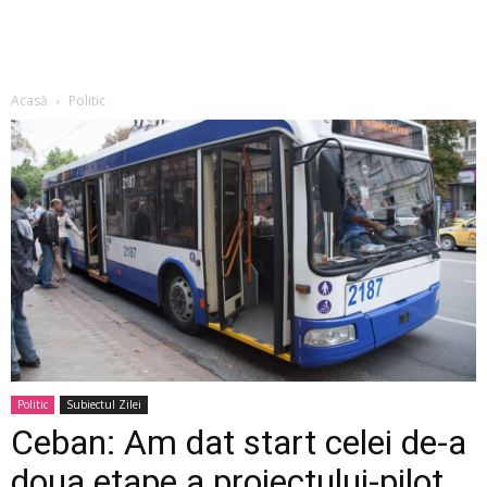
Acasă
Politic
Politic
Subiectul Zilei
Ceban: Am dat start celei de-a
doua etape a proiectului-pilot