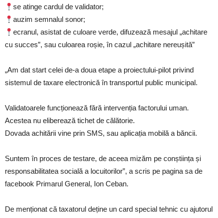
se atinge cardul de validator;
auzim semnalul sonor;
ecranul, asistat de culoare verde, difuzează mesajul „achitare
cu succes”, sau culoarea roșie, în cazul „achitare nereușită”
„Am dat start celei de-a doua etape a proiectului-pilot privind
sistemul de taxare electronică în transportul public municipal.
Validatoarele funcționează fără intervenția factorului uman.
Acestea nu eliberează tichet de călătorie.
Dovada achitării vine prin SMS, sau aplicația mobilă a băncii.
Suntem în proces de testare, de aceea mizăm pe conștiința și
responsabilitatea socială a locuitorilor”, a scris pe pagina sa de
facebook Primarul General, Ion Ceban.
De menționat că taxatorul deține un card special tehnic cu ajutorul