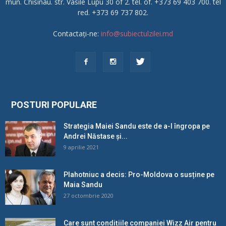
mun. Chisinau. str. Vasile Lupu 30 of 2. tel. of. +373 69 403 700. tel
red. +373 69 737 802.
Contactați-ne:
info@subiectulzilei.md
POSTURI POPULARE
Strategia Maiei Sandu este de a-l îngropa pe
Andrei Năstase și...
9 aprilie 2021
Plahotniuc a decis: Pro-Moldova o susține pe
Maia Sandu
27 octombrie 2020
Care sunt condițiile companiei Wizz Air pentru