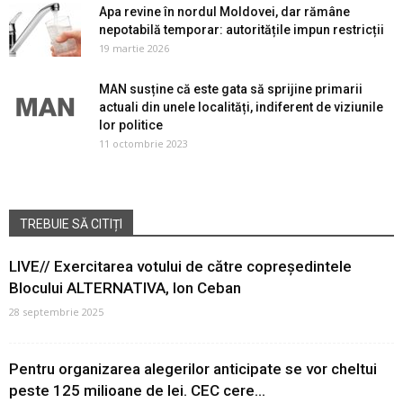
Apa revine în nordul Moldovei, dar rămâne
nepotabilă temporar: autoritățile impun restricții
19 martie 2026
MAN susține că este gata să sprijine primarii
actuali din unele localități, indiferent de viziunile
lor politice
11 octombrie 2023
TREBUIE SĂ CITIȚI
LIVE// Exercitarea votului de către copreședintele
Blocului ALTERNATIVA, Ion Ceban
28 septembrie 2025
Pentru organizarea alegerilor anticipate se vor cheltui
peste 125 milioane de lei. CEC cere...