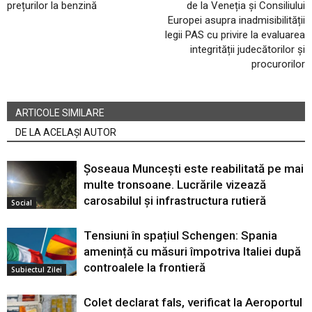
prețurilor la benzină
de la Veneția și Consiliului
Europei asupra inadmisibilității
legii PAS cu privire la evaluarea
integrității judecătorilor și
procurorilor
ARTICOLE SIMILARE
DE LA ACELAȘI AUTOR
Șoseaua Muncești este reabilitată pe mai
multe tronsoane. Lucrările vizează
carosabilul și infrastructura rutieră
Social
Tensiuni în spațiul Schengen: Spania
amenință cu măsuri împotriva Italiei după
controalele la frontieră
Subiectul Zilei
Colet declarat fals, verificat la Aeroportul