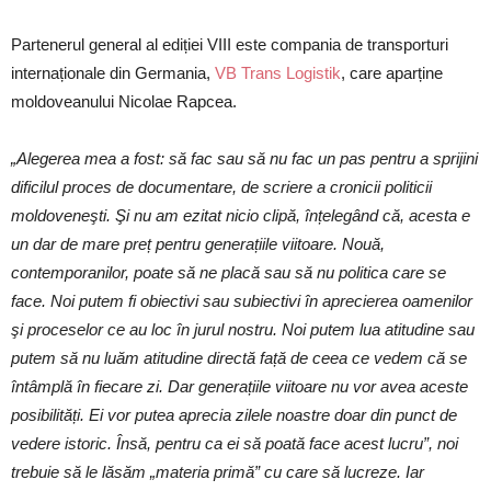
Partenerul general al ediției VIII este compania de transporturi
internaționale din Germania,
VB Trans Logistik
, care aparține
moldoveanului Nicolae Rapcea.
„Alegerea mea a fost: să fac sau să nu fac un pas pentru a sprijini
dificilul proces de documentare, de scriere a cronicii politicii
moldoveneşti. Şi nu am ezitat nicio clipă, înțelegând că, acesta e
un dar de mare preț pentru generațiile viitoare. Nouă,
contemporanilor, poate să ne placă sau să nu politica care se
face. Noi putem fi obiectivi sau subiectivi în aprecierea oamenilor
şi proceselor ce au loc în jurul nostru. Noi putem lua atitudine sau
putem să nu luăm atitudine directă față de ceea ce vedem că se
întâmplă în fiecare zi. Dar generațiile viitoare nu vor avea aceste
posibilități. Ei vor putea aprecia zilele noastre doar din punct de
vedere istoric. Însă, pentru ca ei să poată face acest lucru”, noi
trebuie să le lăsăm „materia primă” cu care să lucreze. Iar