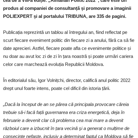
cea de a VIII-a ediție. „Almanah Politic 2022”, care este un
produs al companiei de consultanță și promovare a imaginii
POLIEXPERT și al portalului TRIBUNA, are 335 de pagini.
Publicația reprezintă un tablou al întregului an, fiind reflectat pe
scurt fiecare eveniment politic din fiecare zi a anului, fără ca să fie
date aprecieri. Astfel, fiecare poate afla ce evenimente politice și
nu doar au avut loc zi de zi în țara noastră și poate urmări cariera
celor care marchează evoluția Republicii Moldova.
În editorialul său, Igor Volnițchi, director, califică anul politic 2022
drept unul foarte intens, poate cel dificil din istoria țării.
„Dacă la început de an se părea că principala provocare căreia
trebuie să-i facă față guvernarea era criza energetică, deja în
februarie a devenit clar că problema cea mai mare a devenit
războiul care a izbucnit în țara vecină şi a generat o mulțime de
consecințe nefaste, inclusiv a determinat faptul ca Moldova să fie