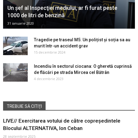
Un şef al Inspecţiei mediului, ar fi furat peste
1000 de litri de benzină
31 ianuarie 2020
Tragedie pe traseul M5: Un polițist și soția sa au
murit într-un accident grav
15 decembrie 2024
Incendiu în sectorul ciocana: O gheretă cuprinsă
de flăcări pe strada Mircea cel Bătrân
4 decembrie 2023
TREBUIE SĂ CITIȚI
LIVE// Exercitarea votului de către copreședintele
Blocului ALTERNATIVA, Ion Ceban
28 septembrie 2025