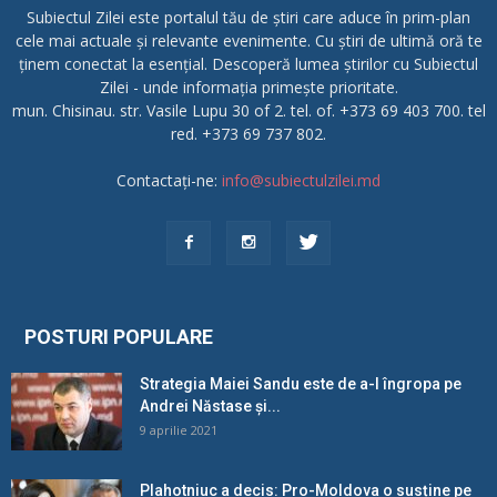
Subiectul Zilei este portalul tău de știri care aduce în prim-plan
cele mai actuale și relevante evenimente. Cu știri de ultimă oră te
ținem conectat la esențial. Descoperă lumea știrilor cu Subiectul
Zilei - unde informația primește prioritate.
mun. Chisinau. str. Vasile Lupu 30 of 2. tel. of. +373 69 403 700. tel
red. +373 69 737 802.
Contactați-ne:
info@subiectulzilei.md
POSTURI POPULARE
Strategia Maiei Sandu este de a-l îngropa pe
Andrei Năstase și...
9 aprilie 2021
Plahotniuc a decis: Pro-Moldova o susține pe