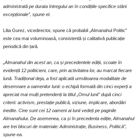
administrată pe durata întregului an în condițiile specifice stării
excepționale”, spune el.
Lilia Gurez, vicedirector, spune că probabil „Almanahul Politic”
este cea mai voluminoasă, consistentă și calitativă publicație
periodică din țară.
„Almanahul din acest an, ca și precedentele ediții, scoate în
evidență 12 politicieni, care, prin activitatea lor, au marcat fiecare
lună. Tradițional deja, a fost aplicată următoarea modalitate de
desemnare a oamenilor lunii: o echipă formată din cinci experți a
apreciat mai mulți pretendenți la titlul „Omul lunii” după cinci
criterii: activism, prestație publică, viziune, implicare, abordări
inedite. Cine sunt cei 12 oameni ai lunii vedeți pe paginile
Almanahului. De asemenea, ca și în precedenta ediție, Almanahul
are trei blocuri de materiale: Administrație, Business, Politică”,
spune ea.