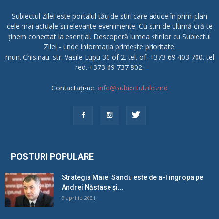
Subiectul Zilei este portalul tău de știri care aduce în prim-plan
cele mai actuale și relevante evenimente. Cu știri de ultimă oră te
ținem conectat la esențial. Descoperă lumea știrilor cu Subiectul
Zilei - unde informația primește prioritate.
mun. Chisinau. str. Vasile Lupu 30 of 2. tel. of. +373 69 403 700. tel
red. +373 69 737 802.
Contactați-ne:
info@subiectulzilei.md
POSTURI POPULARE
Strategia Maiei Sandu este de a-l îngropa pe
Andrei Năstase și...
9 aprilie 2021