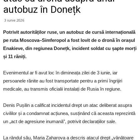
autobuz în Donețk
3 iunie 2026
Potrivit autorităților ruse, un autobuz de cursă internațională
pe ruta Moscova–Simferopol a fost lovit de o dronă în orașul
Enakieve, din regiunea Donețk, incident soldat cu șapte morți
și 11 răniți.
Evenimentul ar fi avut loc în dimineața zilei de 3 iunie, iar
persoanele rănite au fost transportate pentru a primi îngrijiri
medicale, au transmis oficialii instalați de Rusia în regiune.
Denis Pușilin a calificat incidentul drept un atac deliberat asupra
civililor și a condamnat acțiunea, susținând că aceasta reprezintă
un „act de agresiune inumană”, potrivit declarațiilor sale.
La rândul său, Maria Zaharova a descris atacul drept „vânătoare