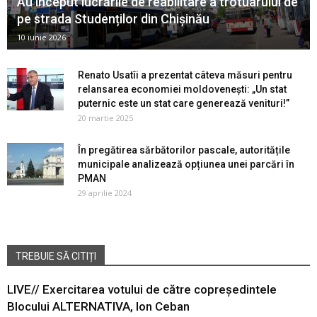
Au început lucrările de reabilitare a trotuarului de
pe strada Studenților din Chișinău
10 iunie 2026
Renato Usatîi a prezentat câteva măsuri pentru
relansarea economiei moldovenești: „Un stat
puternic este un stat care generează venituri!”
20 martie 2025
În pregătirea sărbătorilor pascale, autoritățile
municipale analizează opțiunea unei parcări în
PMAN
29 aprilie 2024
TREBUIE SĂ CITIȚI
LIVE// Exercitarea votului de către copreședintele
Blocului ALTERNATIVA, Ion Ceban