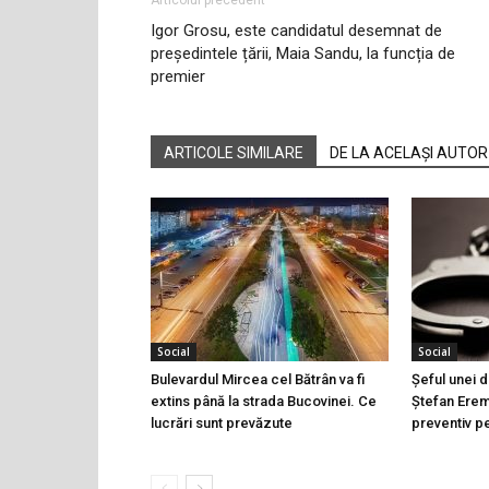
Articolul precedent
Igor Grosu, este candidatul desemnat de
președintele țării, Maia Sandu, la funcția de
premier
ARTICOLE SIMILARE
DE LA ACELAȘI AUTOR
Social
Social
Bulevardul Mircea cel Bătrân va fi
Șeful unei d
extins până la strada Bucovinei. Ce
Ștefan Eremi
lucrări sunt prevăzute
preventiv pe