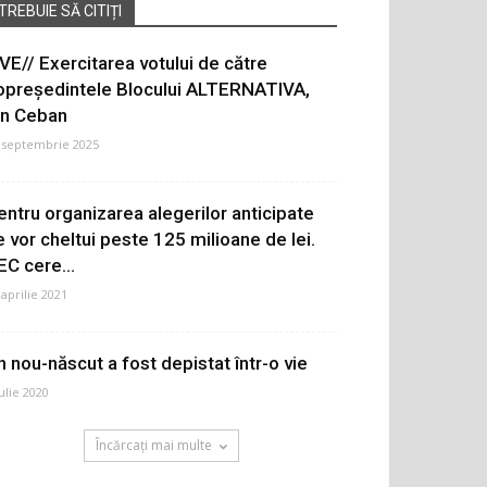
TREBUIE SĂ CITIȚI
IVE// Exercitarea votului de către
opreședintele Blocului ALTERNATIVA,
on Ceban
 septembrie 2025
entru organizarea alegerilor anticipate
e vor cheltui peste 125 milioane de lei.
EC cere...
 aprilie 2021
n nou-născut a fost depistat într-o vie
iulie 2020
Încărcați mai multe