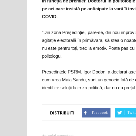
în funcția de premier. Doctorul în politologi
pe cei care insistă pe anticipate la vară îi in
COVID.
”Din zona Președinției, pare-se, din nou improviz
agitație electorală în primăvara, să stea o noapt
nu este pentru toți, trec la emotiv. Poate pas cu p
politologul.
Președintele PSRM, Igor Dodon, a declarat asea
cum vrea Maia Sandu, sunt un genocid față de 
identifice soluții la criza politică, dar nu cu prețu
DISTRIBUIȚI
Facebook
Twitt