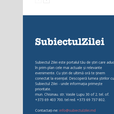
Subiectul Zilei este portalul tău de știri care adu
în prim-plan cele mai actuale și relevante
evenimente. Cu știri de ultimă oră te ținem
conectat la esențial. Descoperă lumea știrilor c
Subiectul Zilei - unde informația primește
prioritate.
mun. Chisinau. str. Vasile Lupu 30 of 2. tel. of.
+373 69 403 700. tel red. +373 69 737 802.
Contactați-ne:
info@subiectulzilei.md