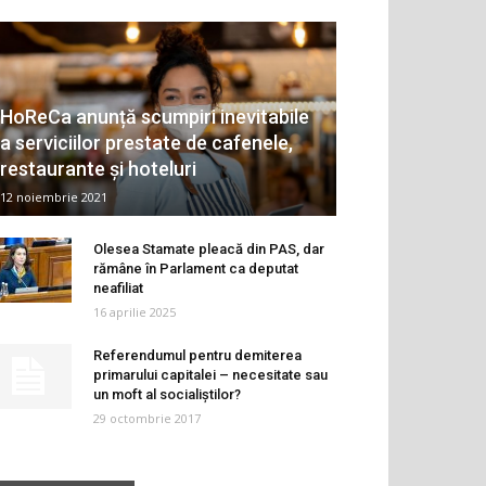
HoReCa anunță scumpiri inevitabile
a serviciilor prestate de cafenele,
restaurante și hoteluri
12 noiembrie 2021
Olesea Stamate pleacă din PAS, dar
rămâne în Parlament ca deputat
neafiliat
16 aprilie 2025
Referendumul pentru demiterea
primarului capitalei – necesitate sau
un moft al socialiștilor?
29 octombrie 2017