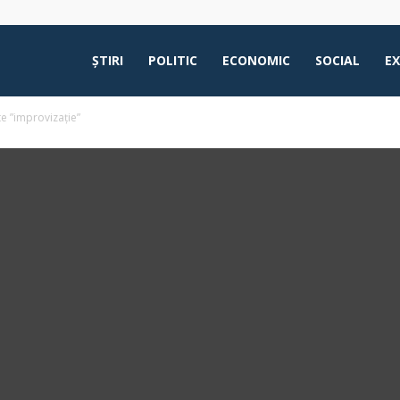
ŞTIRI
POLITIC
ECONOMIC
SOCIAL
E
e ”improvizație”