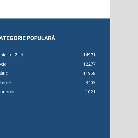
ATEGORIE POPULARĂ
biectul Zilei
14971
cial
12277
litic
11958
terne
3403
conomic
1021