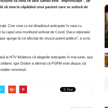
e susține că ceea ce face Sandu este ”improvizație”, iar
vită să stea la căpătâiul unui pacient care se sufocă de
ații. Cine vrea cu tot dinadinsul anticipate în vara cu
e la capul unui muribund asfixiat de Covid. Daca raționalul
as ajunge la cei afectați de virusul puterii politice”, a scris
ră la NTV Moldova că alegerile anticipate în mai-iunie, așa
cetățeni. Igor Dodon a afirmat că PSRM este dispus să
l vieților omenești.
er