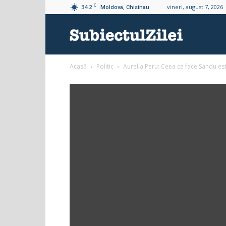
C
34.2
vineri, august 7, 2026
Moldova, Chisinau
Subiectul
Acasă
Politic
Aurelia Peru: Ceea ce face Sandu est
Zilei