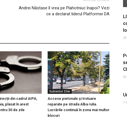
Articolul următor
Andrei Năstase îl vrea pe Plahotniuc înapoi? Vezi
ce a declarat liderul Platformei DA
L
c
I
28
P
s
C
30
Subiectul Zilei
U
irecții din cadrul AIPA,
Accese pietonale și trotuare
7 
a, plasat în arest
reparate pe strada Alba-Iulia.
ntru 30 de zile
Lucrările continuă în zona mai multor
blocuri