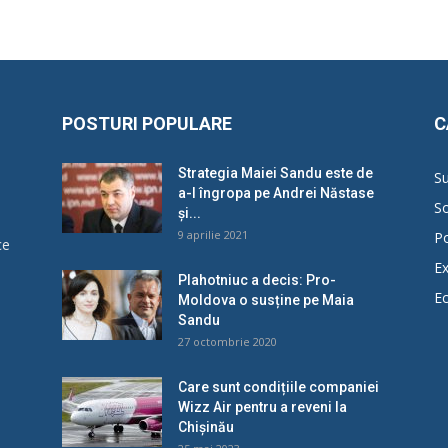
POSTURI POPULARE
C
Strategia Maiei Sandu este de
Su
a-l îngropa pe Andrei Năstase
So
și...
9 aprilie 2021
Po
ce
Ex
Plahotniuc a decis: Pro-
E
Moldova o susține pe Maia
u
Sandu
27 octombrie 2020
Care sunt condițiile companiei
Wizz Air pentru a reveni la
Chișinău