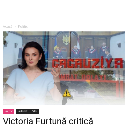
Acasă
Politic
Politic
Subiectul Zilei
Victoria Furtună critică