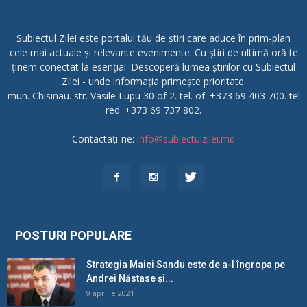
Subiectul Zilei este portalul tău de știri care aduce în prim-plan
cele mai actuale și relevante evenimente. Cu știri de ultimă oră te
ținem conectat la esențial. Descoperă lumea știrilor cu Subiectul
Zilei - unde informația primește prioritate.
mun. Chisinau. str. Vasile Lupu 30 of 2. tel. of. +373 69 403 700. tel
red. +373 69 737 802.
Contactați-ne:
info@subiectulzilei.md
POSTURI POPULARE
Strategia Maiei Sandu este de a-l îngropa pe
Andrei Năstase și...
9 aprilie 2021