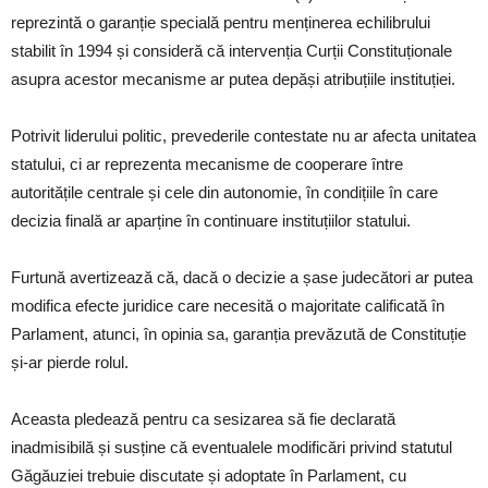
reprezintă o garanție specială pentru menținerea echilibrului
stabilit în 1994 și consideră că intervenția Curții Constituționale
asupra acestor mecanisme ar putea depăși atribuțiile instituției.
Potrivit liderului politic, prevederile contestate nu ar afecta unitatea
statului, ci ar reprezenta mecanisme de cooperare între
autoritățile centrale și cele din autonomie, în condițiile în care
decizia finală ar aparține în continuare instituțiilor statului.
Furtună avertizează că, dacă o decizie a șase judecători ar putea
modifica efecte juridice care necesită o majoritate calificată în
Parlament, atunci, în opinia sa, garanția prevăzută de Constituție
și-ar pierde rolul.
Aceasta pledează pentru ca sesizarea să fie declarată
inadmisibilă și susține că eventualele modificări privind statutul
Găgăuziei trebuie discutate și adoptate în Parlament, cu