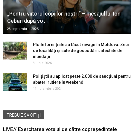
„Pentru viitorul copiilor noștri” – mesajul lui Ion
Ceban după vot
28 septembrie 2025
Ploile torențiale au făcut ravagii în Moldova: Zeci
de localități și sute de gospodării, afectate de
inundații
8 iunie 2026
Polițiștii au aplicat peste 2.000 de sancțiuni pentru
abateri rutiere în weekend
11 noiembrie 2024
TREBUIE SĂ CITIȚI
LIVE// Exercitarea votului de către copreședintele