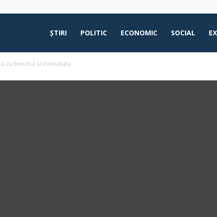
ŞTIRI
POLITIC
ECONOMIC
SOCIAL
E
tă cu benzină și incendiată