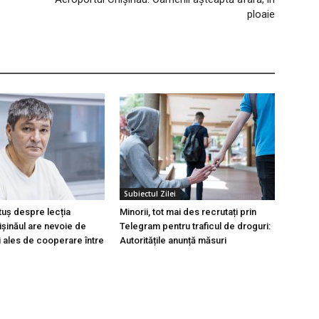
ploaie
Subiectul Zilei
tuș despre lecția
Minorii, tot mai des recrutați prin
hișinăul are nevoie de
Telegram pentru traficul de droguri:
i ales de cooperare între
Autoritățile anunță măsuri