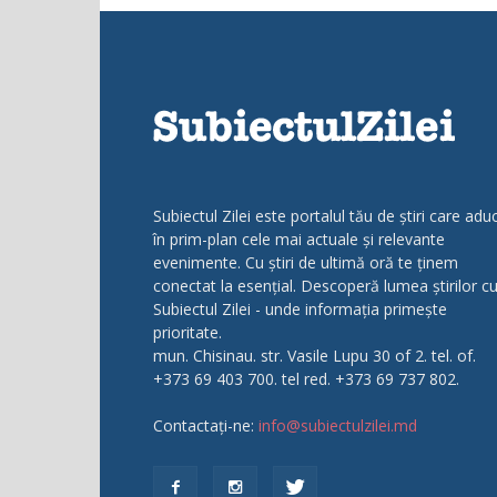
Subiectul Zilei este portalul tău de știri care adu
în prim-plan cele mai actuale și relevante
evenimente. Cu știri de ultimă oră te ținem
conectat la esențial. Descoperă lumea știrilor c
Subiectul Zilei - unde informația primește
prioritate.
mun. Chisinau. str. Vasile Lupu 30 of 2. tel. of.
+373 69 403 700. tel red. +373 69 737 802.
Contactați-ne:
info@subiectulzilei.md