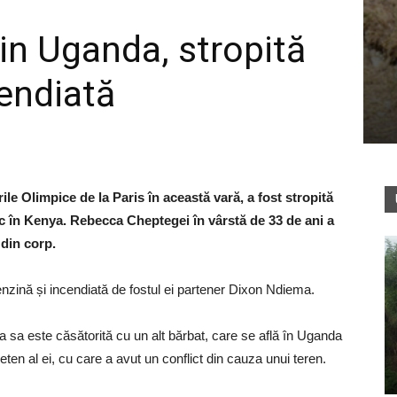
in Uganda, stropită
cendiată
le Olimpice de la Paris în această vară, a fost stropită
oc în Kenya. Rebecca Cheptegei în vârstă de 33 de ani a
 din corp.
u benzină și incendiată de fostul ei partener Dixon Ndiema.
ica sa este căsătorită cu un alt bărbat, care se află în Uganda
rieten al ei, cu care a avut un conflict din cauza unui teren.