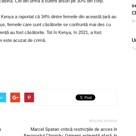
tacatorul. Cel din urmă a suferit arsuri pe 30% din corp.
s
C
in Kenya a raportat că 34% dintre femeile din această țară au
30
 plus, femeile care sunt căsătorite se confruntă mai des cu
ență au fost căsătorite. Tot în Kenya, în 2021, a fost
U
ei este acuzat de crimă.
7 
er
Articolul următor
a
Marcel Spatari critică restricțiile de acces în
Aeroportul Chișinău: Oamenii așteaptă afară, în