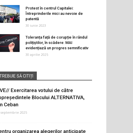
Protest în centrul Capitalei:
Întreprinderile mici au nevoie de
patentă
30 iunie 2023
Toleranța față de corupție în rândul
polițiștilor, în scădere: MAI
evidențiază un progres semnificativ
30 aprilie 2025
TREBUIE SĂ CITIȚI
IVE// Exercitarea votului de către
opreședintele Blocului ALTERNATIVA,
on Ceban
 septembrie 2025
entru organizarea alegerilor anticipate