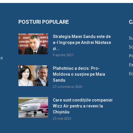
POSTURI POPULARE
C
Strategia Maiei Sandu este de
Su
a-l îngropa pe Andrei Năstase
So
și...
9 aprilie 2021
Po
ce
Ex
Plahotniuc a decis: Pro-
E
Moldova o susține pe Maia
u
Sandu
27 octombrie 2020
Care sunt condițiile companiei
Wizz Air pentru a reveni la
Chișinău
25 mai 2023