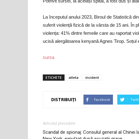
Potrivit sursei, la același spital, a fost dus și a
La începutul anului 2023, Biroul de Statistică d
suferit violență fizică de la vârsta de 15 ani. În
violența: 41% dintre femeile care au raportat viol
ucisă alergătoarea kenyană Agnes Tirop. Soțul 
sursa
ETICHETE
atleta
incident
DISTRIBUIȚI
Facebook
Twitt
Articolul precedent
Scandal de spionaj: Consulul general al Chinei l
New York, expulzat după acuzații grave