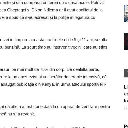
ente și și-a cumpărat un teren cu o casă acolo. Potrivit
ecca Cheptegei și Dixon Ndiema ar fi avut conflictul de la
i a spus că s-au adresat și la poliție în legătură cu
vei în timp ce aceasta, cu fiicele ei de 9 și 11 ani, se afla
 cu benzină. La scurt timp au intervenit vecinii care au stins
 arsuri pe mai mult de 75% din corp. De cealaltă parte,
ire la un anestezist și un lucrător de terapie intensivă, că
a adăugat publicația din Kenya, în urma atacului sportivei i-
L
c
I
t că atleta a fost conectată la un aparat de ventilare pentru
28
încă nu și-a revenit.
P