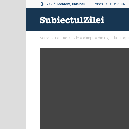
C
23.2
vineri, august 7, 2026
Moldova, Chisinau
Subiectul
Acasă
Externe
Atletă olimpică din Uganda, stropi
Zilei