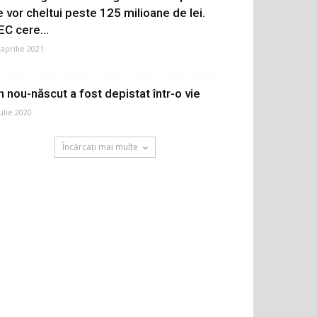
e vor cheltui peste 125 milioane de lei.
EC cere...
 aprilie 2021
n nou-născut a fost depistat într-o vie
iulie 2020
Încărcați mai multe