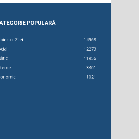
ATEGORIE POPULARĂ
biectul Zilei
14968
cial
12273
litic
11956
terne
3401
conomic
1021