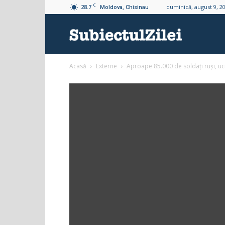
C
28.7
duminică, august 9, 2
Moldova, Chisinau
Subiectul
Acasă
Externe
Aproape 85.000 de soldați ruși, uci
Zilei