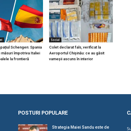
ei
Social
 spațiul Schengen: Spania
Colet declarat fals, verificat la
măsuri împotriva Italiei
Aeroportul Chișinău: ce au găsit
lele la frontieră
vameșii ascuns în interior
POSTURI POPULARE
C
Strategia Maiei Sandu este de
Su