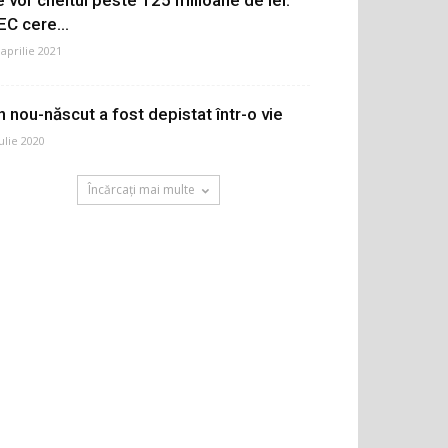
EC cere...
 aprilie 2021
n nou-născut a fost depistat într-o vie
iulie 2020
Încărcați mai multe