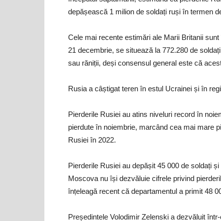
depășească 1 milion de soldați ruși în termen de
Cele mai recente estimări ale Marii Britanii sunt 
21 decembrie, se situează la 772.280 de soldați p
sau răniții, deși consensul general este că acestea
Rusia a câștigat teren în estul Ucrainei și în reg
Pierderile Rusiei au atins niveluri record în no
pierdute în noiembrie, marcând cea mai mare pier
Rusiei în 2022.
Pierderile Rusiei au depășit 45 000 de soldați ș
Moscova nu își dezvăluie cifrele privind pierderil
înțeleagă recent că departamentul a primit 48 000 
Președintele Volodimir Zelenski a dezvăluit într