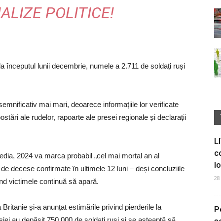
NALIZE POLITICE!
 la începutul lunii decembrie, numele a 2.711 de soldați ruși
 semnificativ mai mari, deoarece informațiile lor verificate
ostări ale rudelor, rapoarte ale presei regionale și declarații
L
c
media, 2024 va marca probabil „cel mai mortal an al
I
de decese confirmate în ultimele 12 luni – deși concluziile
28
vind victimele continuă să apară.
Britanie și-a anunțat estimările privind pierderile la
P
iei au depășit 750.000 de soldați ruși și se așteaptă să
s