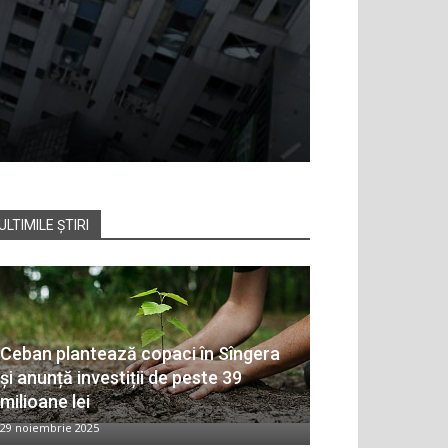
ULTIMILE ȘTIRI
Ceban plantează copaci în Sîngera
și anunță investiții de peste 39
milioane lei
29 noiembrie 2025