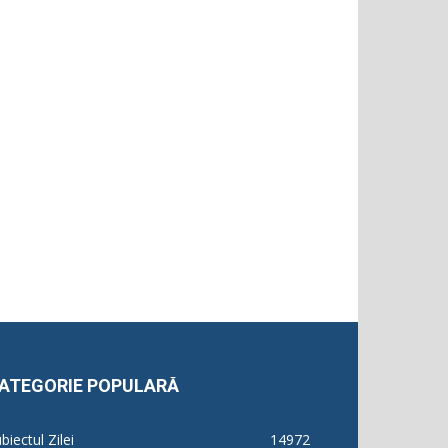
ATEGORIE POPULARĂ
biectul Zilei
14972