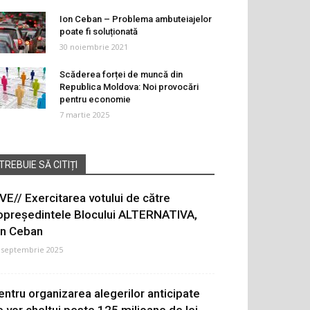
Ion Ceban – Problema ambuteiajelor
poate fi soluționată
30 noiembrie 2021
Scăderea forței de muncă din
Republica Moldova: Noi provocări
pentru economie
7 martie 2025
TREBUIE SĂ CITIȚI
IVE// Exercitarea votului de către
opreședintele Blocului ALTERNATIVA,
on Ceban
 septembrie 2025
entru organizarea alegerilor anticipate
e vor cheltui peste 125 milioane de lei.