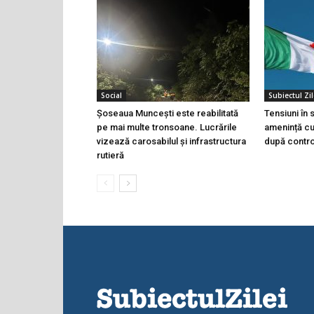
Social
Subiectul Zil
Șoseaua Muncești este reabilitată
Tensiuni în
pe mai multe tronsoane. Lucrările
amenință cu 
vizează carosabilul și infrastructura
după controa
rutieră