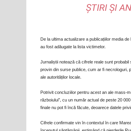
ȘTIRI ȘI A
De la ultima actualizare a publicațiilor media de
au fost adăugate la lista victimelor.
Jurnaliștii notează că cifrele reale sunt probabil
provin din surse publice, cum ar fi necrologuri, p
ale autorităților locale.
Potrivit concluziilor pentru acest an ale mass-
războiului”, cu un număr actual de peste 20 000 
finale nu pot fi încă făcute, deoarece datele pri
Cifrele confirmate vin în contextul în care Marea 
începutul săptămânii, estimând că pierderile Rus