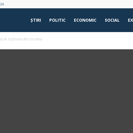
026
ŞTIRI
POLITIC
ECONOMIC
SOCIAL
E
și în războiul din Ucraina