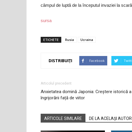
câmpul de luptă de la începutul invaziei la scară
sursa
ETICHETE
Rusia
Ucraina
DISTRIBUIȚI
Facebook
Twitt
Articolul precedent
Anxietatea domină Japonia: Creștere istorică a
îngrijorării față de viitor
ARTICOLE SIMILARE
DE LA ACELAȘI AUTOR