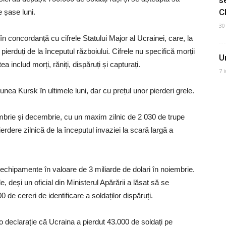
C
 șase luni.
30
în concordanță cu cifrele Statului Major al Ucrainei, care, la
ierduți de la începutul războiului. Cifrele nu specifică morții
U
 includ morți, răniți, dispăruți și capturați.
7 
iunea Kursk în ultimele luni, dar cu prețul unor pierderi grele.
iembrie și decembrie, cu un maxim zilnic de 2 030 de trupe
dere zilnică de la începutul invaziei la scară largă a
i echipamente în valoare de 3 miliarde de dolari în noiembrie.
e, deși un oficial din Ministerul Apărării a lăsat să se
de cereri de identificare a soldaților dispăruți.
-o declarație că Ucraina a pierdut 43.000 de soldați pe