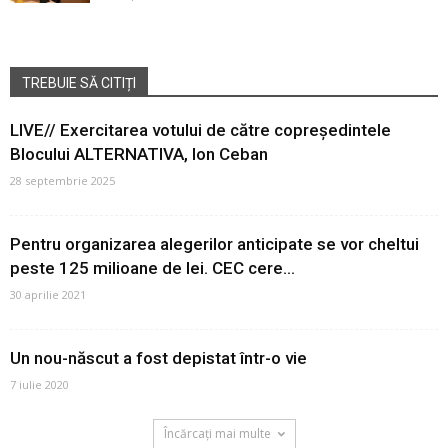
TREBUIE SĂ CITIȚI
LIVE// Exercitarea votului de către copreședintele
Blocului ALTERNATIVA, Ion Ceban
28 septembrie 2025
Pentru organizarea alegerilor anticipate se vor cheltui
peste 125 milioane de lei. CEC cere...
30 aprilie 2021
Un nou-născut a fost depistat într-o vie
7 iulie 2020
Încărcați mai multe