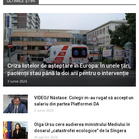
ULTIMILE ȘTIRI
Criza listelor de așteptare în Europa: În unele țări,
pacienții stau până la doi ani pentru o intervenție
3 iunie 2026
VIDEO// Năstase: Colegii m-au rugat să accept un
salariu din partea Platformei DA
3 iunie 2020
Olga Ursu cere audierea ministrului Mediului în
dosarul „catastrofei ecologice” de la Sîngera
30 aprilie 2026