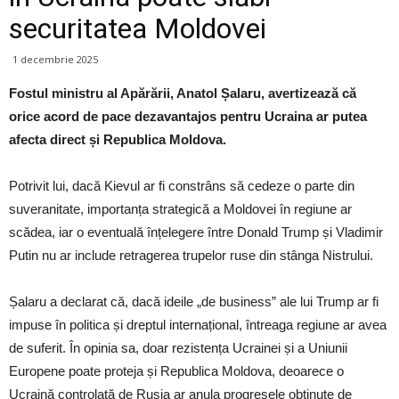
securitatea Moldovei
1 decembrie 2025
Fostul ministru al Apărării, Anatol Șalaru, avertizează că
orice acord de pace dezavantajos pentru Ucraina ar putea
afecta direct și Republica Moldova.
Potrivit lui, dacă Kievul ar fi constrâns să cedeze o parte din
suveranitate, importanța strategică a Moldovei în regiune ar
scădea, iar o eventuală înțelegere între Donald Trump și Vladimir
Putin nu ar include retragerea trupelor ruse din stânga Nistrului.
Șalaru a declarat că, dacă ideile „de business” ale lui Trump ar fi
impuse în politica și dreptul internațional, întreaga regiune ar avea
de suferit. În opinia sa, doar rezistența Ucrainei și a Uniunii
Europene poate proteja și Republica Moldova, deoarece o
Ucraină controlată de Rusia ar anula progresele obținute de