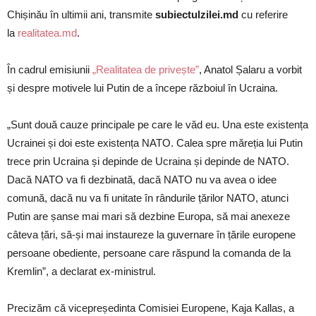
Chișinău în ultimii ani, transmite
subiectulzilei.md
cu referire
la
realitatea.md
.
În cadrul emisiunii
„Realitatea de privește”
, Anatol Șalaru a vorbit
și despre motivele lui Putin de a începe războiul în Ucraina.
„Sunt două cauze principale pe care le văd eu. Una este existența
Ucrainei și doi este existența NATO. Calea spre măreția lui Putin
trece prin Ucraina și depinde de Ucraina și depinde de NATO.
Dacă NATO va fi dezbinată, dacă NATO nu va avea o idee
comună, dacă nu va fi unitate în rândurile țărilor NATO, atunci
Putin are șanse mai mari să dezbine Europa, să mai anexeze
câteva țări, să-și mai instaureze la guvernare în țările europene
persoane obediente, persoane care răspund la comanda de la
Kremlin”, a declarat ex-ministrul.
Precizăm că vicepreședinta Comisiei Europene, Kaja Kallas, a