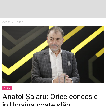
Acasă
Politic
Politic
Anatol Șalaru: Orice concesie
în Ucraina poate slăbi