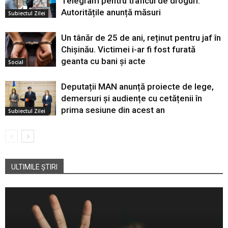
Telegram pentru traficul de droguri:
Autoritățile anunță măsuri
Subiectul Zilei
Un tânăr de 25 de ani, reținut pentru jaf în
Chișinău. Victimei i-ar fi fost furată
geanta cu bani și acte
Social
Deputații MAN anunță proiecte de lege,
demersuri și audiențe cu cetățenii în
prima sesiune din acest an
Subiectul Zilei
ULTIMILE ȘTIRI