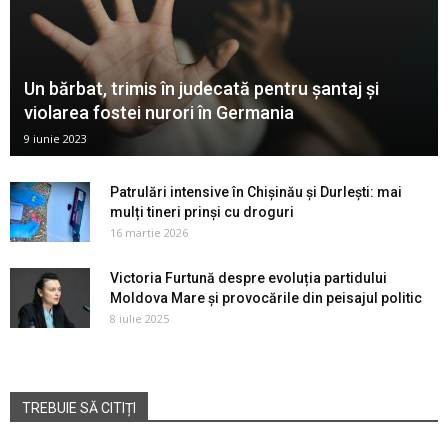
Un bărbat, trimis în judecată pentru șantaj și
violarea fostei nurori în Germania
9 iunie 2023
Patrulări intensive în Chișinău și Durlești: mai
mulți tineri prinși cu droguri
16 martie 2026
Victoria Furtună despre evoluția partidului
Moldova Mare și provocările din peisajul politic
8 iulie 2025
TREBUIE SĂ CITIȚI