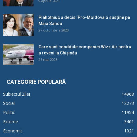
9 aprilie 2021
Plahotniuc a decis: Pro-Moldova o susține pe
Maia Sandu
27 octombrie 2020
Care sunt condițiile companiei Wizz Air pentru
a reveni la Chișinău
25 mai 2023
CATEGORIE POPULARĂ
Subiectul Zilei
14968
Social
12273
Politic
11954
Externe
3401
Economic
1021