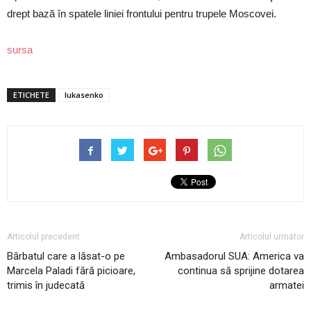
drept bază în spatele liniei frontului pentru trupele Moscovei.
sursa
ETICHETE
lukasenko
Articolul precedent
Articolul următor
Bărbatul care a lăsat-o pe
Ambasadorul SUA: America va
Marcela Paladi fără picioare,
continua să sprijine dotarea
trimis în judecată
armatei