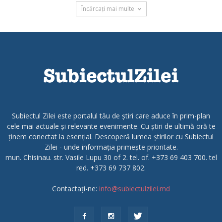
Încărcați mai multe
Subiectul Zilei este portalul tău de știri care aduce în prim-plan
cele mai actuale și relevante evenimente. Cu știri de ultimă oră te
ținem conectat la esențial. Descoperă lumea știrilor cu Subiectul
Zilei - unde informația primește prioritate.
mun. Chisinau. str. Vasile Lupu 30 of 2. tel. of. +373 69 403 700. tel
red. +373 69 737 802.
Contactați-ne:
info@subiectulzilei.md