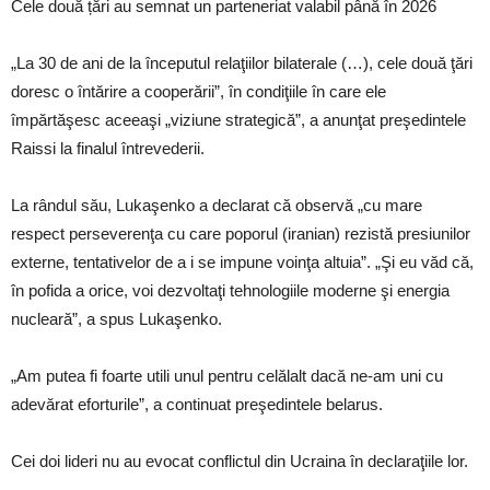
Cele două țări au semnat un parteneriat valabil până în 2026
„La 30 de ani de la începutul relaţiilor bilaterale (…), cele două ţări
doresc o întărire a cooperării”, în condiţiile în care ele
împărtăşesc aceeaşi „viziune strategică”, a anunţat preşedintele
Raissi la finalul întrevederii.
La rândul său, Lukaşenko a declarat că observă „cu mare
respect perseverenţa cu care poporul (iranian) rezistă presiunilor
externe, tentativelor de a i se impune voinţa altuia”. „Şi eu văd că,
în pofida a orice, voi dezvoltaţi tehnologiile moderne şi energia
nucleară”, a spus Lukaşenko.
„Am putea fi foarte utili unul pentru celălalt dacă ne-am uni cu
adevărat eforturile”, a continuat preşedintele belarus.
Cei doi lideri nu au evocat conflictul din Ucraina în declaraţiile lor.