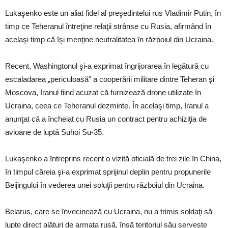
Lukaşenko este un aliat fidel al preşedintelui rus Vladimir Putin, în
timp ce Teheranul întreţine relaţii strânse cu Rusia, afirmând în
acelaşi timp că îşi menţine neutralitatea în războiul din Ucraina.
Recent, Washingtonul şi-a exprimat îngrijorarea în legătură cu
escaladarea „periculoasă” a cooperării militare dintre Teheran şi
Moscova, Iranul fiind acuzat că furnizează drone utilizate în
Ucraina, ceea ce Teheranul dezminte. În acelaşi timp, Iranul a
anunţat că a încheiat cu Rusia un contract pentru achiziţia de
avioane de luptă Suhoi Su-35.
Lukaşenko a întreprins recent o vizită oficială de trei zile în China,
în timpul căreia şi-a exprimat sprijinul deplin pentru propunerile
Beijingului în vederea unei soluţii pentru războiul din Ucraina.
Belarus, care se învecinează cu Ucraina, nu a trimis soldaţi să
lupte direct alături de armata rusă, însă teritoriul său serveşte