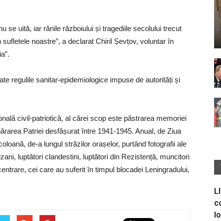
 se uită, iar rănile războiului și tragediile secolului trecut
sufletele noastre”, a declarat Chiril Șevțov, voluntar în
ia”.
ate regulile sanitar-epidemiologice impuse de autorități și
nală civil-patriotică, al cărei scop este păstrarea memoriei
ărarea Patriei desfășurat între 1941-1945. Anual, de Ziua
o coloană, de-a lungul străzilor orașelor, purtând fotografii ale
izani, luptători clandestini, luptători din Rezistență, muncitori
ncentrare, cei care au suferit în timpul blocadei Leningradului,
L
c
I