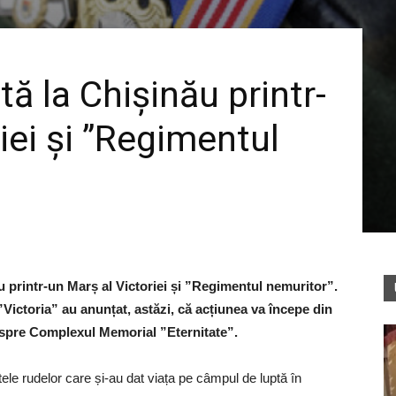
tă la Chișinău printr-
iei și ”Regimentul
ău printr-un Marș al Victoriei și ”Regimentul nemuritor”.
Victoria” au anunțat, astăzi, că acțiunea va începe din
a spre Complexul Memorial ”Eternitate”.
etele rudelor care și-au dat viața pe câmpul de luptă în