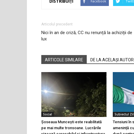
DISTRIBUIȚI
Facebook
Twitt
Articolul precedent
Nici în an de criză, CC nu renunță la achiziții de
lux
ARTICOLE SIMILARE
DE LA ACELAȘI AUTOR
Social
Subiectul Zil
Șoseaua Muncești este reabilitată
Tensiuni în
pe mai multe tronsoane. Lucrările
amenință cu 
vizează carosabilul și infrastructura
după controa