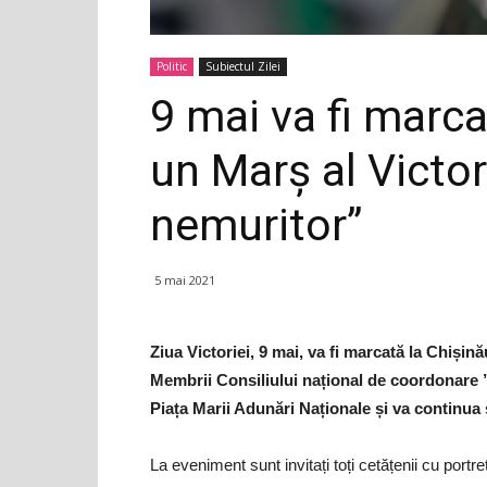
Politic
Subiectul Zilei
9 mai va fi marca
un Marș al Victor
nemuritor”
5 mai 2021
Ziua Victoriei, 9 mai, va fi marcată la Chișin
Membrii Consiliului național de coordonare ”
Piața Marii Adunări Naționale și va continu
La eveniment sunt invitați toți cetățenii cu portr