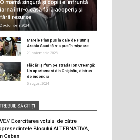
O mamă singură și copiii ei înfruntă
iarna într-o casă fără acoperiș și
fără resurse
2 octombrie 2024
Marele Plan pus la cale de Putin și
Arabia Saudită s-a pus în mișcare
21 noiembrie 2023
Flăcări și fum pe strada Ion Creangă:
Un apartament din Chișinău, distrus
de incendiu
5 august 2024
TREBUIE SĂ CITIȚI
IVE// Exercitarea votului de către
opreședintele Blocului ALTERNATIVA,
on Ceban