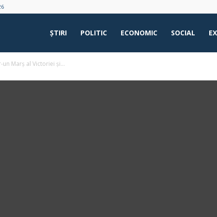
26
ŞTIRI
POLITIC
ECONOMIC
SOCIAL
E
un Marș al Victoriei și...