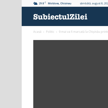
C
29.8
sâmbătă, august 8, 20
Moldova, Chisinau
Subiectul
Acasă
Politic
9 mai va fi marcată la Chișinău printr-
Zilei