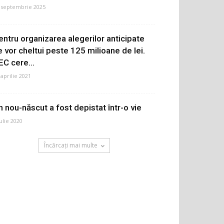
 septembrie 2025
entru organizarea alegerilor anticipate
e vor cheltui peste 125 milioane de lei.
EC cere...
 aprilie 2021
n nou-născut a fost depistat într-o vie
iulie 2020
Încărcați mai multe