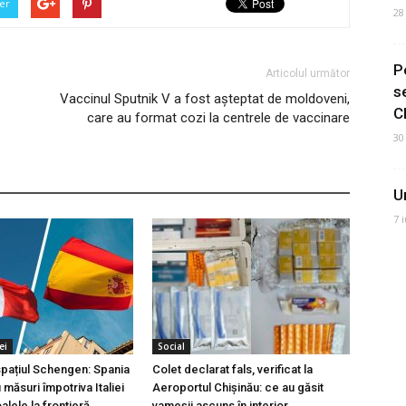
er
28
P
Articolul următor
s
Vaccinul Sputnik V a fost așteptat de moldoveni,
C
care au format cozi la centrele de vaccinare
30
U
7 
ei
Social
 spațiul Schengen: Spania
Colet declarat fals, verificat la
măsuri împotriva Italiei
Aeroportul Chișinău: ce au găsit
lele la frontieră
vameșii ascuns în interior