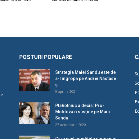
POSTURI POPULARE
C
Strategia Maiei Sandu este de
Su
a-l îngropa pe Andrei Năstase
So
și...
9 aprilie 2021
Po
ce
Ex
Plahotniuc a decis: Pro-
E
Moldova o susține pe Maia
u
Sandu
27 octombrie 2020
Care sunt condițiile companiei