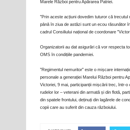
Marele Război pentru Apărarea Patriei.
”Prin aceste acțiuni dovedim tuturor că trecutul nu
până în ziua de astăzi sunt un ecou răsunător în 
cadrul Consiliului național de coordonare ”Victor
Organizatorii au dat asigurări că vor respecta to
OMS în condițiile pandemiei.
”Regimentul nemuritor” este o mișcare internațio
personale a generației Marelui Război pentru Ap
Victoriei, 9 mai, participanții mișcării trec, într-
rudelor lor – veterani din armată și din flotă, part
din spatele frontului, deținuți din lagărele de co
copii care au suferit din cauza războiului.