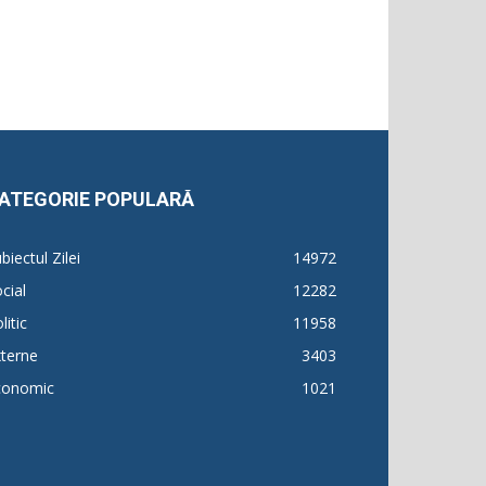
ATEGORIE POPULARĂ
biectul Zilei
14972
cial
12282
litic
11958
terne
3403
conomic
1021