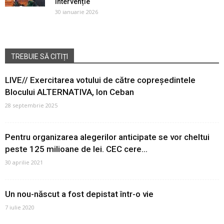
intervenție
30 ianuarie 2026
TREBUIE SĂ CITIȚI
LIVE// Exercitarea votului de către copreședintele
Blocului ALTERNATIVA, Ion Ceban
28 septembrie 2025
Pentru organizarea alegerilor anticipate se vor cheltui
peste 125 milioane de lei. CEC cere...
30 aprilie 2021
Un nou-născut a fost depistat într-o vie
7 iulie 2020