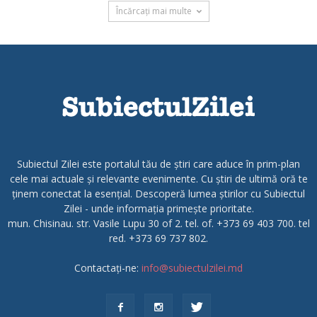
Încărcați mai multe
Subiectul Zilei este portalul tău de știri care aduce în prim-plan
cele mai actuale și relevante evenimente. Cu știri de ultimă oră te
ținem conectat la esențial. Descoperă lumea știrilor cu Subiectul
Zilei - unde informația primește prioritate.
mun. Chisinau. str. Vasile Lupu 30 of 2. tel. of. +373 69 403 700. tel
red. +373 69 737 802.
Contactați-ne:
info@subiectulzilei.md