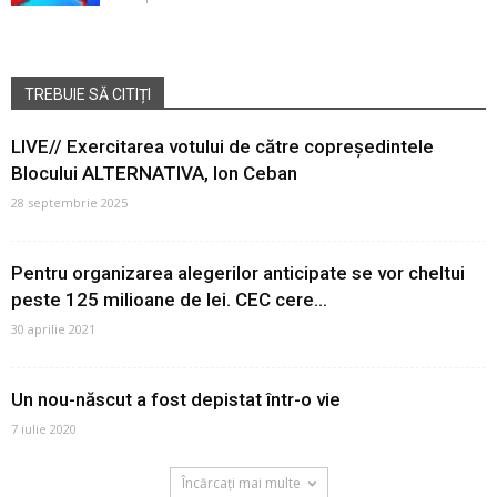
TREBUIE SĂ CITIȚI
LIVE// Exercitarea votului de către copreședintele
Blocului ALTERNATIVA, Ion Ceban
28 septembrie 2025
Pentru organizarea alegerilor anticipate se vor cheltui
peste 125 milioane de lei. CEC cere...
30 aprilie 2021
Un nou-născut a fost depistat într-o vie
7 iulie 2020
Încărcați mai multe