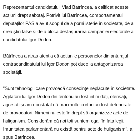
Reprezentantul candidatului, Vlad Batrîncea, a calificat aceste
acțiuni drept sabotaj. Potrivit lui Batrîncea, comportamentul
deputaților PAS a avut scopul de a porni isterie în societate, de a
crea știri false și de a bloca desfășurarea campaniei electorale a
candidatului Igor Dodon.
Bătrîncea a atras atenția că acțiunile persoanelor din anturajul
contracandidatului lui Igor Dodon pot duce la antagonizarea
societății.
”Sunt tehnologii care provoacă consecințe neplăcute în societate.
Agitatorii lui Igor Dodon din teritoriu au fost intimidați, ofensați,
agresați și am constatat că mai multe corturi au fost deteriorate
de provocatori. Nimeni nu este în drept să organizeze acte de
huliganism. Considerăm că noi toți suntem egali în fața legii.
Imunitatea parlamentară nu există pentru acte de huliganism”, a
spus Batrîncea.