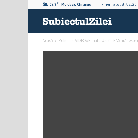
C
29.8
vineri, august 7, 2026
Moldova, Chisinau
Subiectul
Acasă
Politic
VIDEO//Renato Usatîi: PAS hrănește mo
Zilei