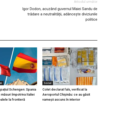
Articolul următor
Igor Dodon, acuzând guvernul Maiei Sandu de
trădare a neutralității, adâncește diviziunile
politice
ei
Social
 spațiul Schengen: Spania
Colet declarat fals, verificat la
măsuri împotriva Italiei
Aeroportul Chișinău: ce au găsit
lele la frontieră
vameșii ascuns în interior