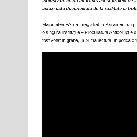
inclusiv de ce nu au trimis acest proiect de 
astăzi este deconectată de la realitate și tre
Majoritatea PAS a înregistrat în Parlament un
o singură instituțiile – Procuratura Anticorup
fost votat în grabă, în prima lectură, în pofida crit