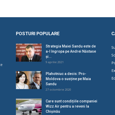
POSTURI POPULARE
C
Strategia Maiei Sandu este de
Su
a-l îngropa pe Andrei Năstase
So
și...
9 aprilie 2021
Po
ce
Ex
Plahotniuc a decis: Pro-
E
Moldova o susține pe Maia
u
Sandu
27 octombrie 2020
Care sunt condițiile companiei
Wizz Air pentru a reveni la
Chișinău