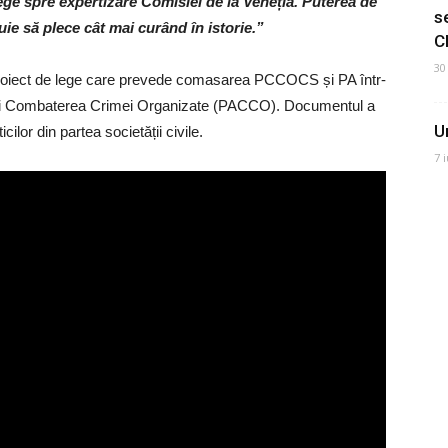
lege spre expertizare Comisiei de la Veneția. Puterea de
s
buie să plece cât mai curând în istorie.”
C
30
 proiect de lege care prevede comasarea PCCOCS și PA într-
ție și Combaterea Crimei Organizate (PACCO). Documentul a
U
icilor din partea societății civile.
7 