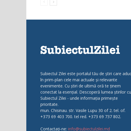
Subiectul Zilei este portalul tău de știri care adu
în prim-plan cele mai actuale și relevante
evenimente. Cu știri de ultimă oră te ținem
conectat la esențial. Descoperă lumea știrilor c
Subiectul Zilei - unde informația primește
prioritate.
mun. Chisinau. str. Vasile Lupu 30 of 2. tel. of.
+373 69 403 700. tel red. +373 69 737 802.
Contactați-ne:
info@subiectulzilei.md