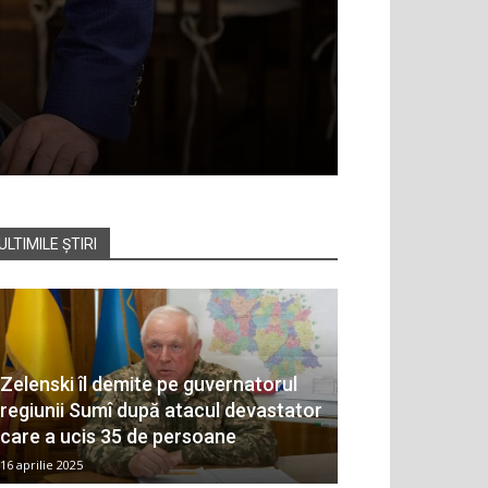
ULTIMILE ȘTIRI
Zelenski îl demite pe guvernatorul
regiunii Sumî după atacul devastator
care a ucis 35 de persoane
16 aprilie 2025