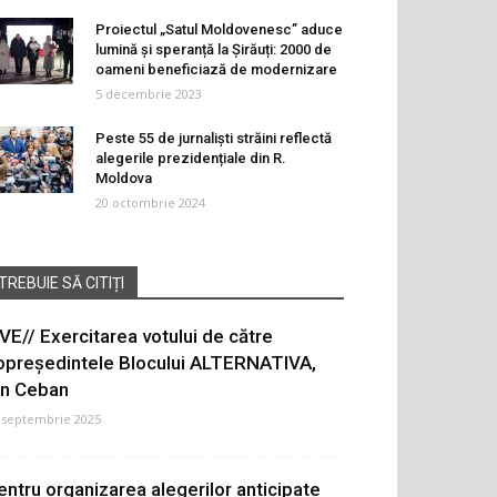
Proiectul „Satul Moldovenesc” aduce
lumină și speranță la Șirăuți: 2000 de
oameni beneficiază de modernizare
5 decembrie 2023
Peste 55 de jurnaliști străini reflectă
alegerile prezidențiale din R.
Moldova
20 octombrie 2024
TREBUIE SĂ CITIȚI
IVE// Exercitarea votului de către
opreședintele Blocului ALTERNATIVA,
on Ceban
 septembrie 2025
entru organizarea alegerilor anticipate