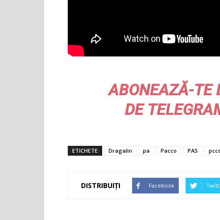
ABONEAZĂ-TE 
DE
TELEGRA
ETICHETE
Dragalin
pa
Pacco
PAS
pcc
DISTRIBUIȚI
Facebook
Twitt