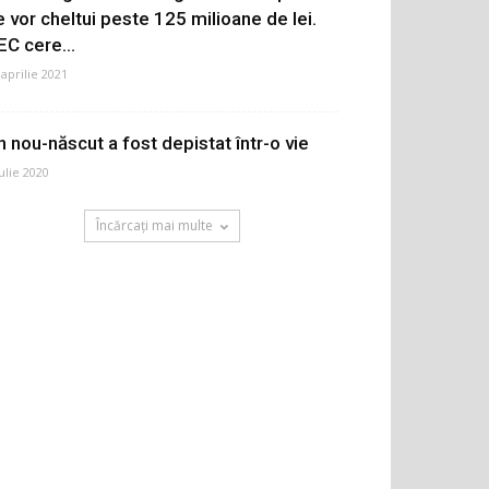
e vor cheltui peste 125 milioane de lei.
EC cere...
 aprilie 2021
n nou-născut a fost depistat într-o vie
iulie 2020
Încărcați mai multe