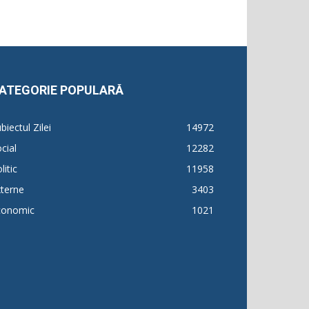
ATEGORIE POPULARĂ
biectul Zilei
14972
cial
12282
litic
11958
terne
3403
conomic
1021