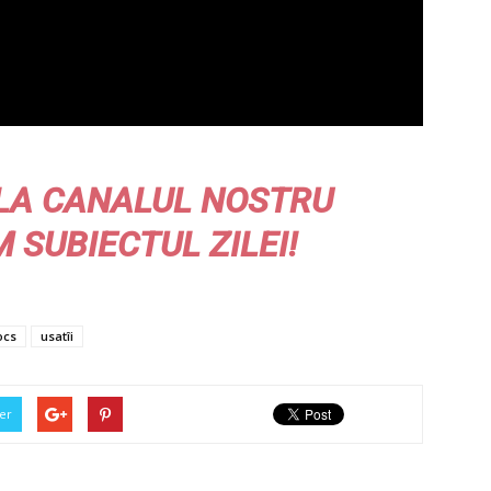
LA CANALUL NOSTRU
M
SUBIECTUL ZILEI!
ocs
usatîi
er