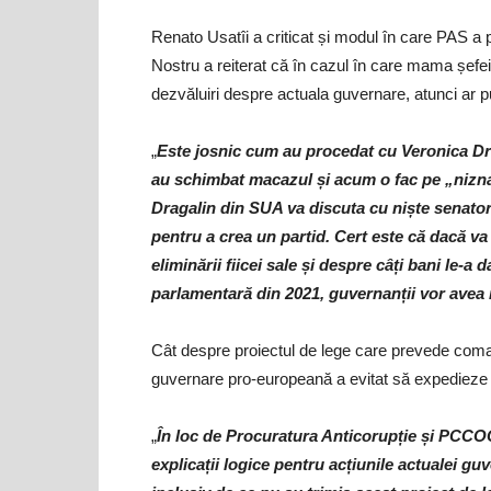
Renato Usatîi a criticat și modul în care PAS a 
Nostru a reiterat că în cazul în care mama șefei
dezvăluiri despre actuala guvernare, atunci ar 
„
Este josnic cum au procedat cu Veronica Drag
au schimbat macazul și acum o fac pe „nizna
Dragalin din SUA va discuta cu niște senatori 
pentru a crea un partid. Cert este că dacă v
eliminării fiicei sale și despre câți bani le-a
parlamentară din 2021, guvernanții vor avea 
Cât despre proiectul de lege care prevede co
guvernare pro-europeană a evitat să expedieze 
„
În loc de Procuratura Anticorupție și PCCO
explicații logice pentru acțiunile actualei guv