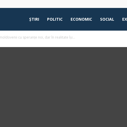
ŞTIRI
POLITIC
ECONOMIC
SOCIAL
E
ldovenii cu speranțe noi, dar în realitate își...