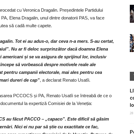
procedat cu Veronica Dragalin. Președintele Partidului
 PA, Elena Dragalin, unul dintre donatorii PAS, va face
putea să cadă multe capete.
alin. Tot ei au adus-o, dar ceva n-a mers. S-au certat,
iul”. Nu ar fi deloc surprinzător dacă doamna Elena
americani și se va asigura de sprijinul lor, inclusiv
a începe să vorbească despre motivele reale ale
 dat pentru campanii electorale, mai ales pentru cea
mari dureri de cap”
, a declarat Renato Usatîi.
L
masarea PCCOCS și PA, Renato Usatîi se întreabă de ce o
c
documentul la expertiză Comisiei de la Veneția:
I
28
CS au făcut PACCO – „capaco”. Este dificil să găsim
ernări. Nici ei nu par să știe cu exactitate ce fac,
P