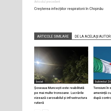
Articolul precedent
Creșterea infecțiilor respiratorii în Chișinău
ARTICOLE SIMILARE
DE LA ACELAȘI AUTOR
Social
Subiectul Zil
Șoseaua Muncești este reabilitată
Tensiuni în
pe mai multe tronsoane. Lucrările
amenință cu 
vizează carosabilul și infrastructura
după controa
rutieră