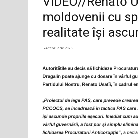
VIDEO//Renato Us
moldovenii cu spe
realitate își ascu
24 februarie 2025
Autoritățile au decis să lichideze Procuratur
Dragalin poate ajunge cu dosare în vârful gu
Partidului Nostru, Renato Usatîi, în cadrul e
„
Proiectul de lege PAS, care prevede crearea
PCCOCS, se încadrează în tactica PAS care ia
își ascunde propriile eșecuri. Imediat cum a
vârful guvernării, a fost pur și simplu elimina
lichidarea Procuraturii Anticorupție”
, a decla