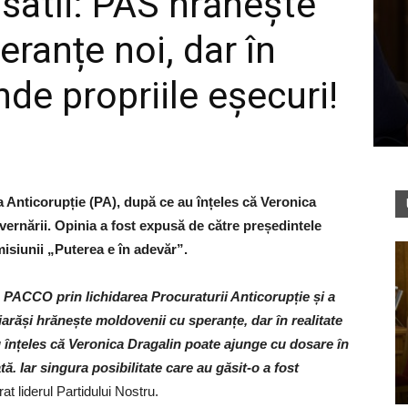
atîi: PAS hrănește
ranțe noi, dar în
nde propriile eșecuri!
a Anticorupție (PA), după ce au înțeles că Veronica
vernării. Opinia a fost expusă de către președintele
misiunii „Puterea e în adevăr”.
 PACCO prin lichidarea Procuraturii Anticorupție și a
răși hrănește moldovenii cu speranțe, dar în realitate
u înțeles că Veronica Dragalin poate ajunge cu dosare în
tă. Iar singura posibilitate care au găsit-o a fost
rat liderul Partidului Nostru.