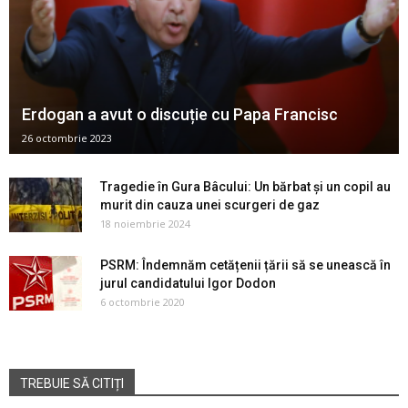
Erdogan a avut o discuție cu Papa Francisc
26 octombrie 2023
Tragedie în Gura Bâcului: Un bărbat și un copil au
murit din cauza unei scurgeri de gaz
18 noiembrie 2024
PSRM: Îndemnăm cetățenii țării să se unească în
jurul candidatului Igor Dodon
6 octombrie 2020
TREBUIE SĂ CITIȚI