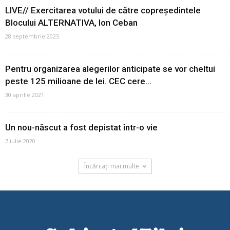
LIVE// Exercitarea votului de către copreședintele
Blocului ALTERNATIVA, Ion Ceban
28 septembrie 2025
Pentru organizarea alegerilor anticipate se vor cheltui
peste 125 milioane de lei. CEC cere...
30 aprilie 2021
Un nou-născut a fost depistat într-o vie
7 iulie 2020
Încărcați mai multe