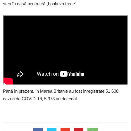
stea în casă pentru că „boala va trece”.
Până în prezent, în Marea Britanie au fost înregistrate 51 608
cazuri de COVID-19, 5 373 au decedat.