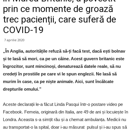
prin ce momente de groază
trec pacienții, care suferă de
COVID-19
7 aprilie 2020
„În Anglia, autoritățile refuză să-ți facă test, dacă ești bolnav
și te lasă să mori, ca pe un câine. Acest guvern britanic este
îngrozitor, sunt mincinoși, denaturează datele reale, să nu
credeți în prostiile pe care vi le spun englezii. Ne lasă să
murim în case, ca pe niște animale. Aici, sunt încălcate
drepturile omului.”
Aceste declarații le-a făcut Linda Pasqui într-o postare video pe
Facebook. Femeia, originară din Italia, are 49 de ani și locuiește în
Londra. Aceasta s-a simțit rău și a chemat ambulanța. Medicii nu
au transportat-o la spital, doar i-au măsurat pulsul și i-au spus să