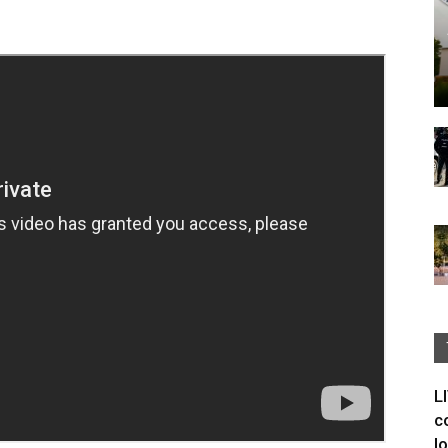
L
c
I