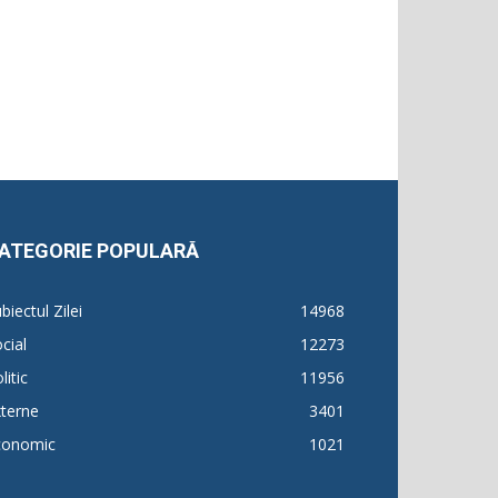
ATEGORIE POPULARĂ
biectul Zilei
14968
cial
12273
litic
11956
terne
3401
conomic
1021