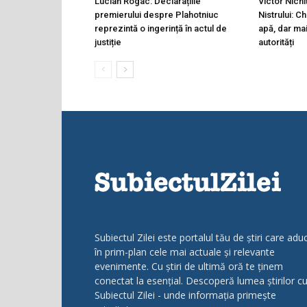
Lucian Rogac: Declarațiile
Victor Nichi
premierului despre Plahotniuc
Nistrului: C
reprezintă o ingerință în actul de
apă, dar ma
justiție
autorități
Subiectul Zilei este portalul tău de știri care adu
în prim-plan cele mai actuale și relevante
evenimente. Cu știri de ultimă oră te ținem
conectat la esențial. Descoperă lumea știrilor c
Subiectul Zilei - unde informația primește