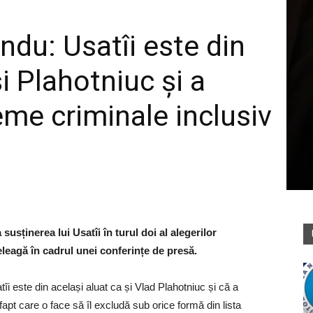
ndu: Usatîi este din
și Plahotniuc și a
eme criminale inclusiv
sținerea lui Usatîi în turul doi al alegerilor
țeleagă în cadrul unei conferințe de presă.
i este din același aluat ca și Vlad Plahotniuc și că a
fapt care o face să îl excludă sub orice formă din lista