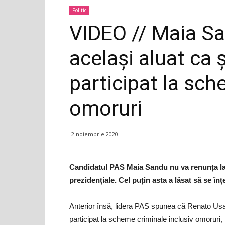
Politic
VIDEO // Maia Sa
același aluat ca 
participat la sch
omoruri
2 noiembrie 2020
Candidatul PAS Maia Sandu nu va renunța la su
prezidențiale. Cel puțin asta a lăsat să se în
Anterior însă, lidera PAS spunea că Renato Usatî
participat la scheme criminale inclusiv omoruri, 