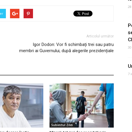
28
er
P
s
Articolul următor
C
Igor Dodon: Vor fi schimbați trei sau patru
30
membri ai Guvernului, după alegerile prezidențiale
U
7 
Subiectul Zilei