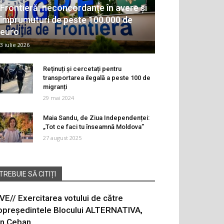
Frontieră: neconcordanțe în avere și
împrumuturi de peste 100.000 de
euro
3 iulie 2026
Reținuți și cercetați pentru
transportarea ilegală a peste 100 de
migranți
29 mai 2024
Maia Sandu, de Ziua Independenței:
„Tot ce faci tu înseamnă Moldova”
27 august 2025
TREBUIE SĂ CITIȚI
IVE// Exercitarea votului de către
opreședintele Blocului ALTERNATIVA,
on Ceban