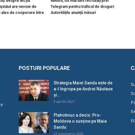
tuș despre lecția
Minorii, tot mai des recrutați prin
hișinăul are nevoie de
Telegram pentru traficul de droguri:
i ales de cooperare între
Autoritățile anunță măsuri
POSTURI POPULARE
C
Strategia Maiei Sandu este de
Su
a-l îngropa pe Andrei Năstase
So
și...
9 aprilie 2021
Po
ce
Ex
Plahotniuc a decis: Pro-
E
Moldova o susține pe Maia
u
Sandu
27 octombrie 2020