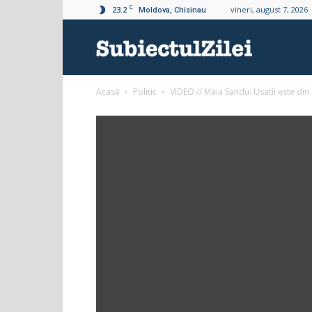
C
23.2
vineri, august 7, 2026
Moldova, Chisinau
Subiectul
Acasă
Politic
VIDEO // Maia Sandu: Usatîi este din a
Zilei