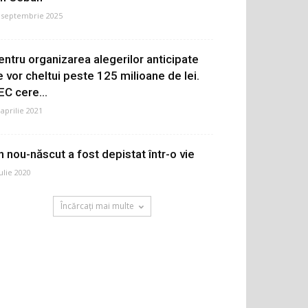
 septembrie 2025
entru organizarea alegerilor anticipate
e vor cheltui peste 125 milioane de lei.
EC cere...
 aprilie 2021
n nou-născut a fost depistat într-o vie
iulie 2020
Încărcați mai multe