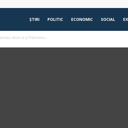
ŞTIRI
POLITIC
ECONOMIC
SOCIAL
E
celași aluat ca și Plahotniuc...