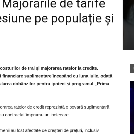
 Majorările de tarife
esiune pe populație și
costurilor de trai și majorarea ratelor la credite,
ni financiare suplimentare începând cu luna iulie, odată
lcularea dobânzilor pentru ipoteci și programul „Prima
jorarea ratelor de credit reprezintă o povară suplimentară
e au contractat împrumuturi ipotecare.
enii au fost afectate de creșteri de prețuri, inclusiv