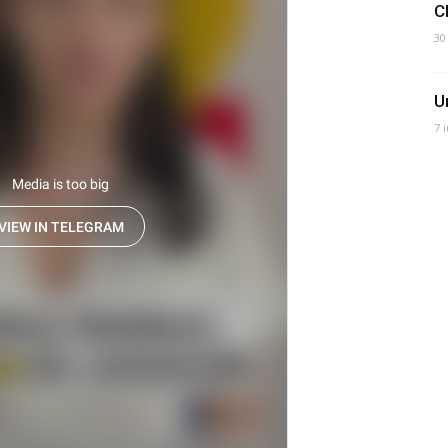
C
30
U
7 