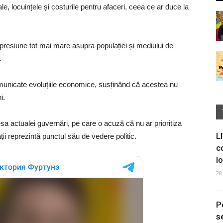
le, locuințele și costurile pentru afaceri, ceea ce ar duce la
 presiune tot mai mare asupra populației și mediului de
.
unicate evoluțiile economice, susținând că acestea nu
i.
dresa actualei guvernări, pe care o acuză că nu ar prioritiza
L
ții reprezintă punctul său de vedere politic.
c
I
28
P
s