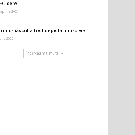
EC cere...
 aprilie 2021
n nou-născut a fost depistat într-o vie
iulie 2020
Încărcați mai multe