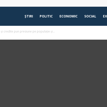
ŞTIRI
POLITIC
ECONOMIC
SOCIAL
E
 și credite pun presiune pe populație și...