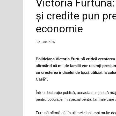
Victoria Furtună:
și credite pun pr
economie
22 iunie 2026
Politiciana Victoria Furtună critică creșterea 
afirmând că mii de familii vor resimți presiu
cu creșterea indicelui de bază utilizat la ca
Casă”.
Într-o declarație publică, aceasta susține că ma
pentru populație, în special pentru familiile car
Furtună afirmă că, în ultimele luni, mai multe dom