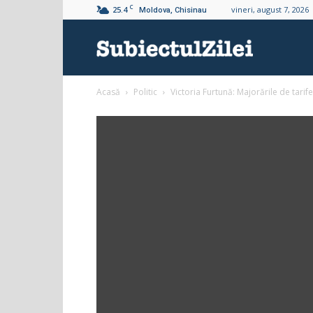
C
25.4
vineri, august 7, 2026
Moldova, Chisinau
Subiectul
Acasă
Politic
Victoria Furtună: Majorările de tarife
Zilei