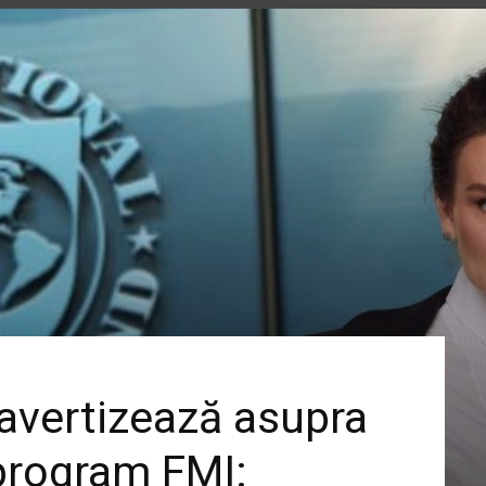
 avertizează asupra
 program FMI: