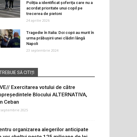
Poliția a identificat șoferița care nu a
acordat prioritate unui copil pe
trecerea de pietoni
24 aprilie 2026
Tragedie în Italia: Doi copii au murit în
urma prăbușirii unei clădiri lângă
Napoli
23 septembrie 2024
TREBUIE SĂ CITIȚI
IVE// Exercitarea votului de către
opreședintele Blocului ALTERNATIVA,
on Ceban
 septembrie 2025
entru organizarea alegerilor anticipate
e vor cheltui peste 125 milioane de lei.