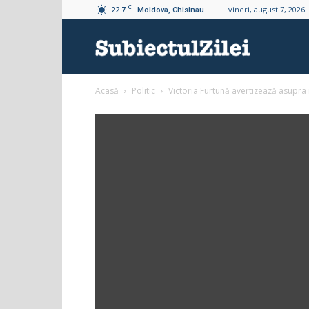
C
22.7
vineri, august 7, 2026
Moldova, Chisinau
Subiectul
Acasă
Politic
Victoria Furtună avertizează asupra 
Zilei