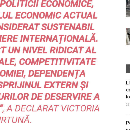
OLITICII ECONOMICE,
LUL ECONOMIC ACTUAL
NSIDERAT SUSTENABIL
ERE INTERNAȚIONALĂ.
T UN NIVEL RIDICAT AL
ALE, COMPETITIVITATE
OMIEI, DEPENDENȚA
SPRIJINUL EXTERN ȘI
L
c
RILOR DE DESERVIRE A
I
28
”
, A DECLARAT VICTORIA
URTUNĂ.
P
s