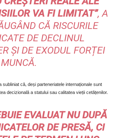
 CREȘTERI REALE ALE
SIILOR VA FI LIMITAT”
, A
ĂUGÂND CĂ RISCURILE
ICATE DE DECLINUL
R ȘI DE EXODUL FORȚEI
 MUNCĂ.
ă a subliniat că, deși parteneriatele internaționale sunt
 decizională a statului sau calitatea vieții cetățenilor.
EBUIE EVALUAT NU DUPĂ
ICATELOR DE PRESĂ, CI