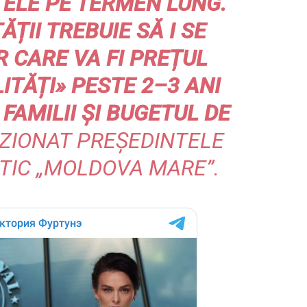
ELE PE TERMEN LUNG.
ĂȚII TREBUIE SĂ I SE
R CARE VA FI PREȚUL
ITĂȚI» PESTE 2–3 ANI
FAMILII ȘI BUGETUL DE
UZIONAT PREȘEDINTELE
ITIC „MOLDOVA MARE”.