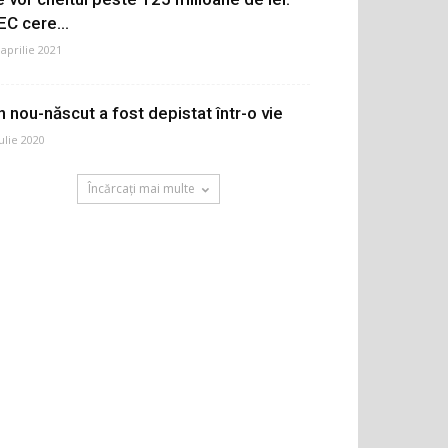
EC cere...
 aprilie 2021
n nou-născut a fost depistat într-o vie
iulie 2020
Încărcați mai multe