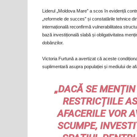
Liderul „Moldova Mare” a scos în evidență contradi
„reformele de succes” și constatările tehnice din
internațională reconfirmă vulnerabilitatea structur
bază investițională slabă și obligativitatea mențin
dobânzilor.
Victoria Furtună a avertizat că aceste condițion
suplimentară asupra populației și mediului de af
„DACĂ SE MENȚIN 
RESTRICȚIILE A
AFACERILE VOR A
SCUMPE, INVESTIȚ