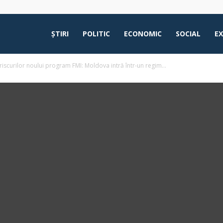
ŞTIRI
POLITIC
ECONOMIC
SOCIAL
E
riscurilor noului program FMI: Moldova intră într-un regim...