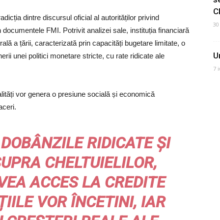
C
cția dintre discursul oficial al autorităților privind
30
 documentele FMI. Potrivit analizei sale, instituția financiară
ală a țării, caracterizată prin capacități bugetare limitate, o
U
erii unei politici monetare stricte, cu rate ridicate ale
7 
alități vor genera o presiune socială și economică
aceri.
DOBÂNZILE RIDICATE ȘI
SUPRA CHELTUIELILOR,
VEA ACCES LA CREDITE
IILE VOR ÎNCETINI, IAR