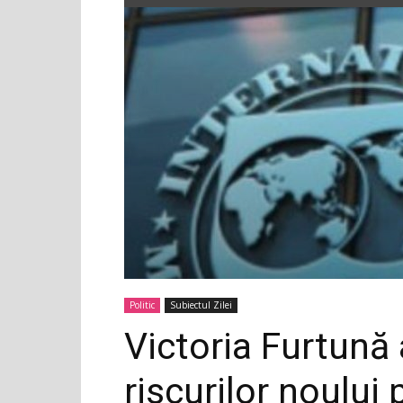
Politic
Subiectul Zilei
Victoria Furtună
riscurilor noului