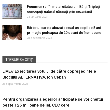
Fenomen rar în maternitatea din Bălți: Tripleți
concepuți natural născuți prin cezariană
26 ianuarie 2024
Bărbatul care a abuzat sexual un copil de 8 ani
primește pedeapsa de 20 de ani de închisoare
28 decembrie 2023
TREBUIE SĂ CITIȚI
LIVE// Exercitarea votului de către copreședintele
Blocului ALTERNATIVA, Ion Ceban
28 septembrie 2025
Pentru organizarea alegerilor anticipate se vor cheltui
peste 125 milioane de lei. CEC cere...