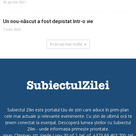
30 aprilie 2021
Un nou-născut a fost depistat într-o vie
7 iulie 2020
Încărcați mai multe
Subiectul Zilei este portalul tău de știri care aduce în prim-plan
cele mai actuale și relevante evenimente. Cu știri de ultimă oră te
ținem conectat la esențial. Descoperă lumea știrilor cu Subiectul
Zilei - unde informația primește prioritate.
mun. Chisinau. str. Vasile Lupu 30 of 2. tel. of. +373 69 403 700. tel