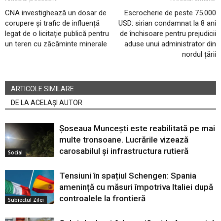
CNA investighează un dosar de
Escrocherie de peste 75.000
corupere și trafic de influență
USD: sirian condamnat la 8 ani
legat de o licitație publică pentru
de închisoare pentru prejudicii
un teren cu zăcăminte minerale
aduse unui administrator din
nordul țării
ARTICOLE SIMILARE
DE LA ACELAȘI AUTOR
Șoseaua Muncești este reabilitată pe mai
multe tronsoane. Lucrările vizează
carosabilul și infrastructura rutieră
Social
Tensiuni în spațiul Schengen: Spania
amenință cu măsuri împotriva Italiei după
controalele la frontieră
Subiectul Zilei