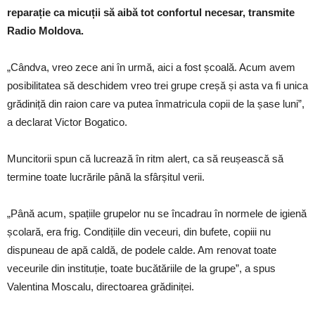
reparație ca micuții să aibă tot confortul necesar, transmite
Radio Moldova.
„Cândva, vreo zece ani în urmă, aici a fost școală. Acum avem
posibilitatea să deschidem vreo trei grupe creșă și asta va fi unica
grădiniță din raion care va putea înmatricula copii de la șase luni”,
a declarat Victor Bogatico.
Muncitorii spun că lucrează în ritm alert, ca să reușească să
termine toate lucrările până la sfârșitul verii.
„Până acum, spațiile grupelor nu se încadrau în normele de igienă
școlară, era frig. Condițiile din veceuri, din bufete, copiii nu
dispuneau de apă caldă, de podele calde. Am renovat toate
veceurile din instituție, toate bucătăriile de la grupe”, a spus
Valentina Moscalu, directoarea grădiniței.