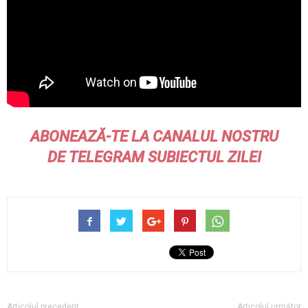
ABONEAZĂ-TE LA CANALUL NOSTRU
DE
TELEGRAM
SUBIECTUL ZILEI
Articolul precedent
Articolul următor