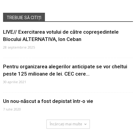
TREBUIE SĂ CITIȚI
LIVE// Exercitarea votului de către copreședintele
Blocului ALTERNATIVA, Ion Ceban
28 septembrie 2025
Pentru organizarea alegerilor anticipate se vor cheltui
peste 125 milioane de lei. CEC cere...
30 aprilie 2021
Un nou-născut a fost depistat într-o vie
7 iulie 2020
Încărcați mai multe