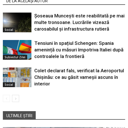
DE LA ACELAȘI AUTOR
Șoseaua Muncești este reabilitată pe mai
multe tronsoane. Lucrările vizează
carosabilul și infrastructura rutieră
Social
Tensiuni în spațiul Schengen: Spania
amenință cu măsuri împotriva Italiei după
controalele la frontieră
Subiectul Zilei
Colet declarat fals, verificat la Aeroportul
Chișinău: ce au găsit vameșii ascuns în
interior
Social
ULTIMILE ȘTIRI