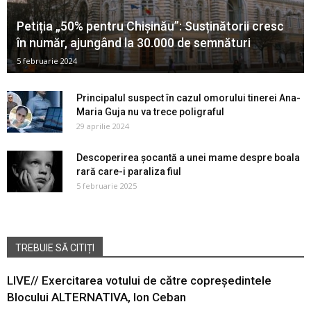
Petiția „50% pentru Chișinău”: Susținătorii cresc
în număr, ajungând la 30.000 de semnături
5 februarie 2024
Principalul suspect în cazul omorului tinerei Ana-
Maria Guja nu va trece poligraful
29 aprilie 2024
Descoperirea șocantă a unei mame despre boala
rară care-i paraliza fiul
5 februarie 2025
TREBUIE SĂ CITIȚI
LIVE// Exercitarea votului de către copreședintele
Blocului ALTERNATIVA, Ion Ceban