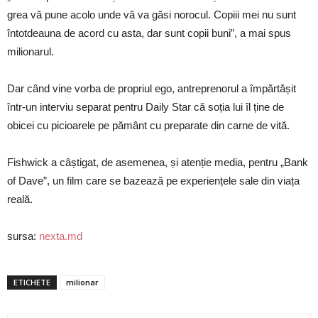
grea vă pune acolo unde vă va găsi norocul. Copiii mei nu sunt
întotdeauna de acord cu asta, dar sunt copii buni”, a mai spus
milionarul.
Dar când vine vorba de propriul ego, antreprenorul a împărtășit
într-un interviu separat pentru Daily Star că soția lui îl ține de
obicei cu picioarele pe pământ cu preparate din carne de vită.
Fishwick a câștigat, de asemenea, și atenție media, pentru „Bank
of Dave”, un film care se bazează pe experiențele sale din viața
reală.
sursa:
nexta.md
ETICHETE
milionar