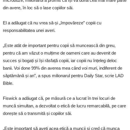
microbuze, milionarul a promis că își va dona cea mai mare parte
din avere, în loc să o lase copiilor săi.
El a adăugat că nu vrea să-și „împovăreze” copiii cu
responsabilitatea unei averi.
„Este atât de important pentru copii să muncească din greu,
pentru că am văzut o mulțime de oameni care au devenit de
succes și bogați și își răsfață copiii, iar copiii nu înțeleg deloc
banii. Voi done 99% din averea mea când voi muri, indiferent de
săptămână și an”, a spus milionarul pentru Daily Star, scrie LAD
Bible.
Fiswick a adăugat că, pe măsură ce a lucrat în trei locuri de
muncă simultan, a dezvoltat o etică de lucru remarcabilă, pe care
dorește să o transmită și copiilor săi.
„Este important să aveți acea etică a muncii și cred că munca