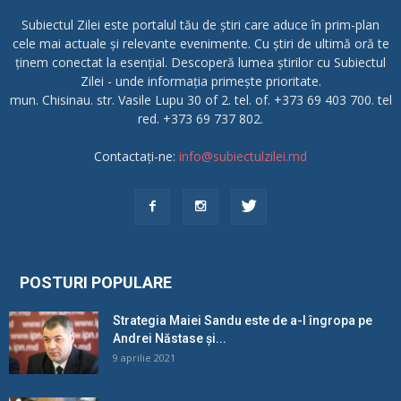
Subiectul Zilei este portalul tău de știri care aduce în prim-plan
cele mai actuale și relevante evenimente. Cu știri de ultimă oră te
ținem conectat la esențial. Descoperă lumea știrilor cu Subiectul
Zilei - unde informația primește prioritate.
mun. Chisinau. str. Vasile Lupu 30 of 2. tel. of. +373 69 403 700. tel
red. +373 69 737 802.
Contactați-ne:
info@subiectulzilei.md
POSTURI POPULARE
Strategia Maiei Sandu este de a-l îngropa pe
Andrei Năstase și...
9 aprilie 2021