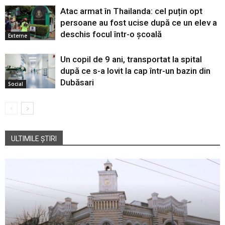
Atac armat în Thailanda: cel puțin opt
persoane au fost ucise după ce un elev a
deschis focul într-o școală
Externe
Un copil de 9 ani, transportat la spital
după ce s-a lovit la cap într-un bazin din
Dubăsari
Social
ULTIMILE ȘTIRI