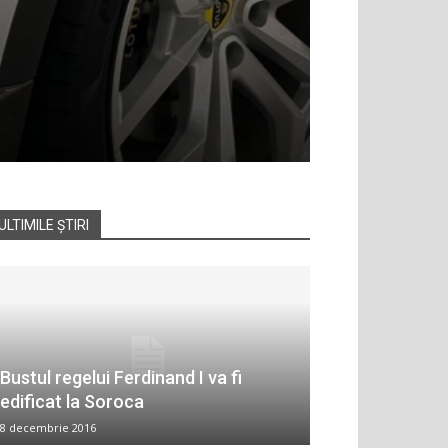
ULTIMILE ȘTIRI
Bustul regelui Ferdinand I va fi
edificat la Soroca
8 decembrie 2016