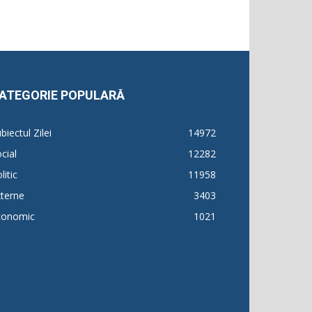
ATEGORIE POPULARĂ
biectul Zilei
14972
cial
12282
litic
11958
terne
3403
conomic
1021