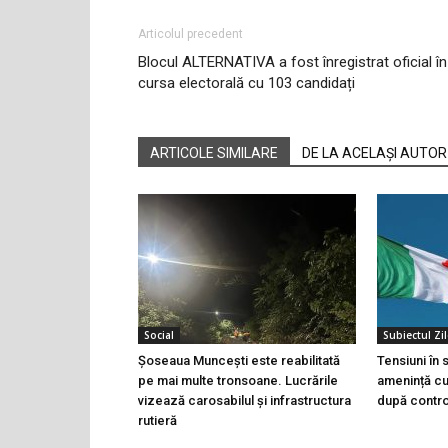
Articolul precedent
Blocul ALTERNATIVA a fost înregistrat oficial în
cursa electorală cu 103 candidați
ARTICOLE SIMILARE
DE LA ACELAȘI AUTOR
Social
Subiectul Zil
Șoseaua Muncești este reabilitată
Tensiuni în
pe mai multe tronsoane. Lucrările
amenință cu 
vizează carosabilul și infrastructura
după controa
rutieră