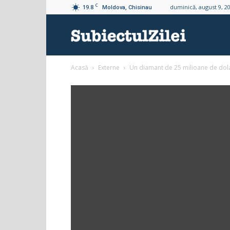
C
19.8
duminică, august 9, 2
Moldova, Chisinau
Subiectul
Acasă
Externe
Un diamant de 25 milioane de dolar
Zilei