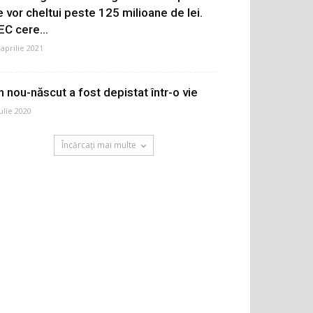
e vor cheltui peste 125 milioane de lei.
EC cere...
 aprilie 2021
n nou-născut a fost depistat într-o vie
iulie 2020
Încărcați mai multe