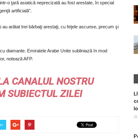
intr-o ţară asiatică neprecizată au fost arestate, în special
enţă artificială”.
i au arătat trei bărbaţi arestaţi, cu feţele ascunse, precum şi
 cu diamante. Emiratele Arabe Unite subliniază în mod
 lor, notează AFP.
LA CANALUL NOSTRU
M
SUBIECTUL ZILEI
L
c
I
28
er
P