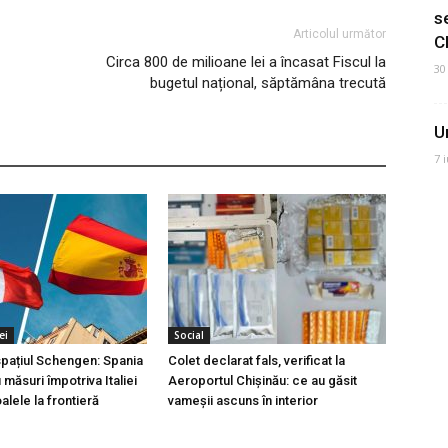
s
Articolul următor
C
Circa 800 de milioane lei a încasat Fiscul la
30
bugetul național, săptămâna trecută
U
7 
ei
Social
 spațiul Schengen: Spania
Colet declarat fals, verificat la
măsuri împotriva Italiei
Aeroportul Chișinău: ce au găsit
lele la frontieră
vameșii ascuns în interior