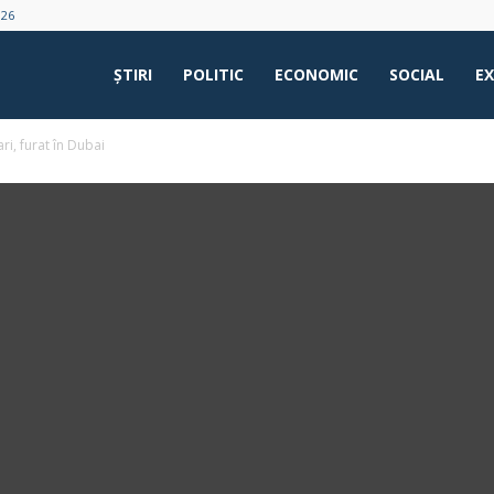
026
ŞTIRI
POLITIC
ECONOMIC
SOCIAL
E
i, furat în Dubai