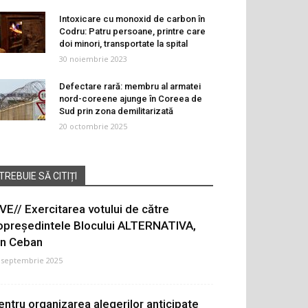
Intoxicare cu monoxid de carbon în
Codru: Patru persoane, printre care
doi minori, transportate la spital
30 noiembrie 2023
Defectare rară: membru al armatei
nord-coreene ajunge în Coreea de
Sud prin zona demilitarizată
20 octombrie 2025
TREBUIE SĂ CITIȚI
IVE// Exercitarea votului de către
opreședintele Blocului ALTERNATIVA,
on Ceban
 septembrie 2025
entru organizarea alegerilor anticipate