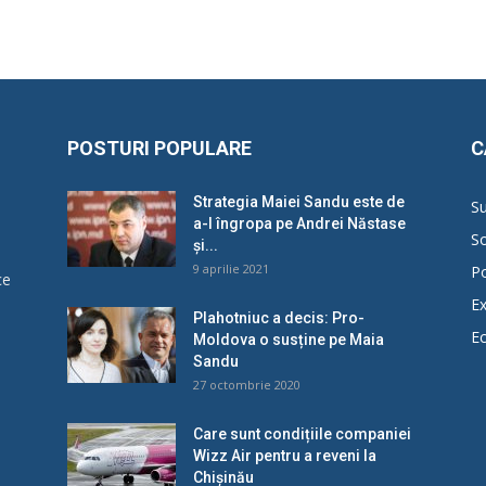
POSTURI POPULARE
C
Strategia Maiei Sandu este de
Su
a-l îngropa pe Andrei Năstase
So
și...
9 aprilie 2021
Po
ce
Ex
Plahotniuc a decis: Pro-
E
Moldova o susține pe Maia
u
Sandu
27 octombrie 2020
Care sunt condițiile companiei
Wizz Air pentru a reveni la
Chișinău