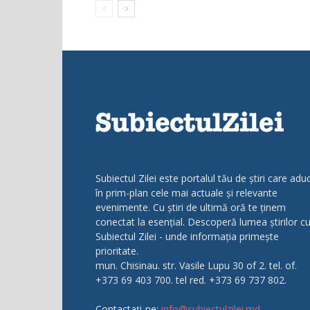
Subiectul Zilei este portalul tău de știri care adu
în prim-plan cele mai actuale și relevante
evenimente. Cu știri de ultimă oră te ținem
conectat la esențial. Descoperă lumea știrilor c
Subiectul Zilei - unde informația primește
prioritate.
mun. Chisinau. str. Vasile Lupu 30 of 2. tel. of.
+373 69 403 700. tel red. +373 69 737 802.
Contactați-ne:
info@subiectulzilei.md